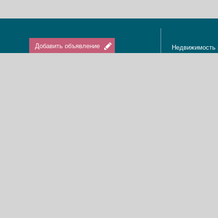
Добавить объявление
Недвижимость 
Апартаменты в
Вход / Регистрация
Квартиры в Из
Агенты по нед
Агентства по н
Отдых в Израи
Туризм в Изра
Краткосрочная 
О нас
Аренда в Изра
Новости
Покупка кварти
Реклама
Продажа кварт
Карта сайта
Доска объявле
Пользовательское соглашение
Дома, виллы, к
Политика конфиденциальности
Купить квартир
Свяжитесь с нами
Циммеры в Изр
Мы в Facebook
Гостевые дома
Изменить cookies предпочтения
Адвокаты в Из