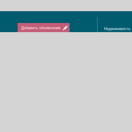
Добавить объявление
Недвижимость 
Апартаменты в
Вход / Регистрация
Квартиры в Из
Агенты по нед
Агентства по н
Отдых в Израи
Туризм в Изра
Краткосрочная 
О нас
Аренда в Изра
Новости
Покупка кварти
Реклама
Продажа кварт
Карта сайта
Доска объявле
Пользовательское соглашение
Дома, виллы, к
Политика конфиденциальности
Купить квартир
Свяжитесь с нами
Циммеры в Изр
Мы в Facebook
Гостевые дома
Изменить cookies предпочтения
Адвокаты в Из