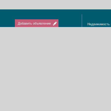
Добавить объявление
Недвижимость 
Апартаменты в
Вход / Регистрация
Квартиры в Из
Агенты по нед
Агентства по н
Отдых в Израи
Туризм в Изра
Краткосрочная 
О нас
Аренда в Изра
Новости
Покупка кварти
Реклама
Продажа кварт
Карта сайта
Доска объявле
Пользовательское соглашение
Дома, виллы, к
Политика конфиденциальности
Купить квартир
Свяжитесь с нами
Циммеры в Изр
Мы в Facebook
Гостевые дома
Изменить cookies предпочтения
Адвокаты в Из