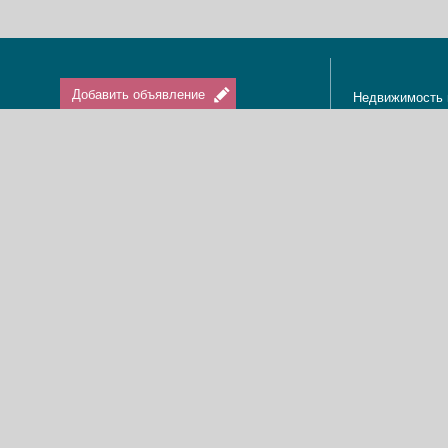
Добавить объявление
Недвижимость 
Апартаменты в
Вход / Регистрация
Квартиры в Из
Агенты по нед
Агентства по н
Отдых в Израи
Туризм в Изра
Краткосрочная 
О нас
Аренда в Изра
Новости
Покупка кварти
Реклама
Продажа кварт
Карта сайта
Доска объявле
Пользовательское соглашение
Дома, виллы, к
Политика конфиденциальности
Купить квартир
Свяжитесь с нами
Циммеры в Изр
Мы в Facebook
Гостевые дома
Изменить cookies предпочтения
Адвокаты в Из