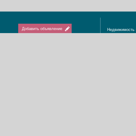
Добавить объявление
Недвижимость 
Апартаменты в
Вход / Регистрация
Квартиры в Из
Агенты по нед
Агентства по н
Отдых в Израи
Туризм в Изра
Краткосрочная 
О нас
Аренда в Изра
Новости
Покупка кварти
Реклама
Продажа кварт
Карта сайта
Доска объявле
Пользовательское соглашение
Дома, виллы, к
Политика конфиденциальности
Купить квартир
Свяжитесь с нами
Циммеры в Изр
Мы в Facebook
Гостевые дома
Изменить cookies предпочтения
Адвокаты в Из