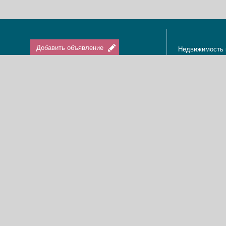
Добавить объявление
Недвижимость 
Апартаменты в
Вход / Регистрация
Квартиры в Из
Агенты по нед
Агентства по н
Отдых в Израи
Туризм в Изра
Краткосрочная 
О нас
Аренда в Изра
Новости
Покупка кварти
Реклама
Продажа кварт
Карта сайта
Доска объявле
Пользовательское соглашение
Дома, виллы, к
Политика конфиденциальности
Купить квартир
Свяжитесь с нами
Циммеры в Изр
Мы в Facebook
Гостевые дома
Изменить cookies предпочтения
Адвокаты в Из