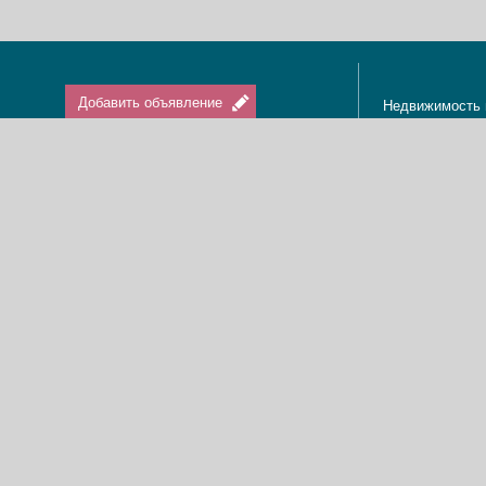
Добавить объявление
Недвижимость 
Апартаменты в
Вход / Регистрация
Квартиры в Из
Агенты по нед
Агентства по н
Отдых в Израи
Туризм в Изра
Краткосрочная 
О нас
Аренда в Изра
Новости
Покупка кварти
Реклама
Продажа кварт
Карта сайта
Доска объявле
Пользовательское соглашение
Дома, виллы, к
Политика конфиденциальности
Купить квартир
Свяжитесь с нами
Циммеры в Изр
Мы в Facebook
Гостевые дома
Изменить cookies предпочтения
Адвокаты в Из