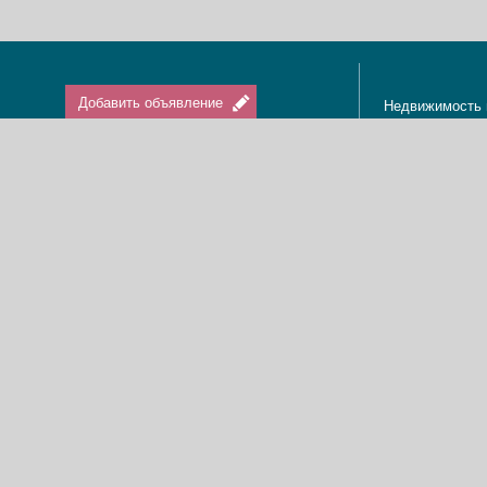
Добавить объявление
Недвижимость 
Апартаменты в
Вход / Регистрация
Квартиры в Из
Агенты по нед
Агентства по н
Отдых в Израи
Туризм в Изра
Краткосрочная 
О нас
Аренда в Изра
Новости
Покупка кварти
Реклама
Продажа кварт
Карта сайта
Доска объявле
Пользовательское соглашение
Дома, виллы, к
Политика конфиденциальности
Купить квартир
Свяжитесь с нами
Циммеры в Изр
Мы в Facebook
Гостевые дома
Изменить cookies предпочтения
Адвокаты в Из