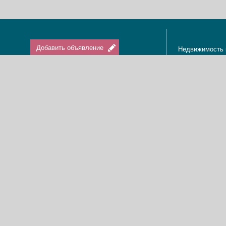
Добавить объявление
Недвижимость 
Апартаменты в
Вход / Регистрация
Квартиры в Из
Агенты по нед
Агентства по н
Отдых в Израи
Туризм в Изра
Краткосрочная 
О нас
Аренда в Изра
Новости
Покупка кварти
Реклама
Продажа кварт
Карта сайта
Доска объявле
Пользовательское соглашение
Дома, виллы, к
Политика конфиденциальности
Купить квартир
Свяжитесь с нами
Циммеры в Изр
Мы в Facebook
Гостевые дома
Изменить cookies предпочтения
Адвокаты в Из