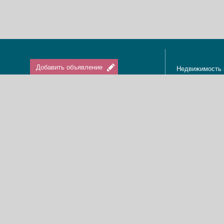
Добавить объявление
Недвижимость 
Апартаменты в
Вход / Регистрация
Квартиры в Из
Агенты по нед
Агентства по н
Отдых в Израи
Туризм в Изра
Краткосрочная 
О нас
Аренда в Изра
Новости
Покупка кварти
Реклама
Продажа кварт
Карта сайта
Доска объявле
Пользовательское соглашение
Дома, виллы, к
Политика конфиденциальности
Купить квартир
Свяжитесь с нами
Циммеры в Изр
Мы в Facebook
Гостевые дома
Изменить cookies предпочтения
Адвокаты в Из