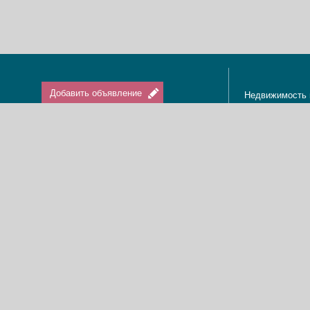
Добавить объявление
Недвижимость 
Апартаменты в
Вход / Регистрация
Квартиры в Из
Агенты по нед
Агентства по н
Отдых в Израи
Туризм в Изра
Краткосрочная 
О нас
Аренда в Изра
Новости
Покупка кварти
Реклама
Продажа кварт
Карта сайта
Доска объявле
Пользовательское соглашение
Дома, виллы, к
Политика конфиденциальности
Купить квартир
Свяжитесь с нами
Циммеры в Изр
Мы в Facebook
Гостевые дома
Изменить cookies предпочтения
Адвокаты в Из