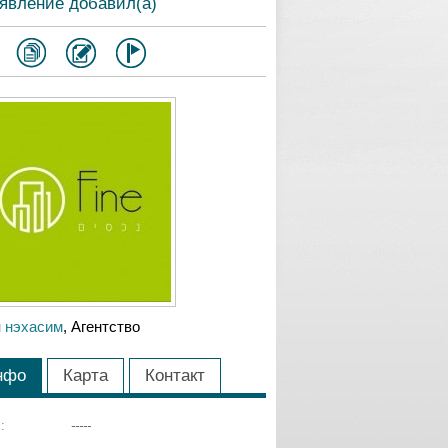
явление добавил(а)
 нэхасим
, Агентство
нфо
Карта
Контакт
:
-----