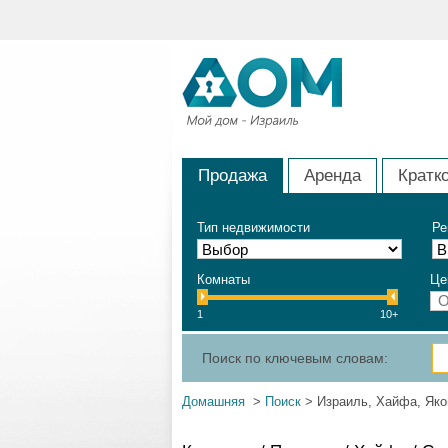
Продажа
Аренда
Кратк
Тип недвижимости
Ре
Комнаты
Це
1
10+
Поиск по ключевым словам:
Домашняя
>
Поиск
> Израиль, Хайфа, Яко