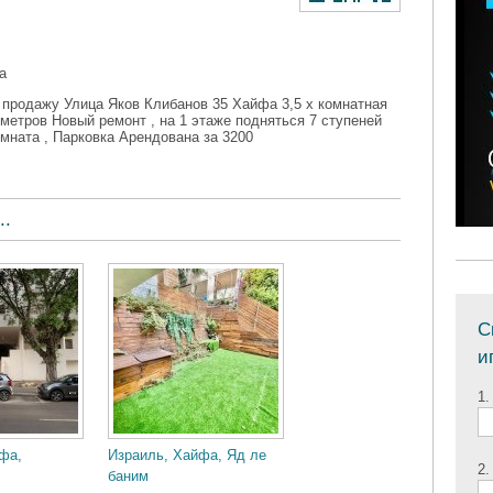
а
 продажу Улица Яков Клибанов 35 Хайфа 3,5 х комнатная
 метров Новый ремонт , на 1 этаже подняться 7 ступеней
мната , Парковка Арендована за 3200
..
С
и
1.
фа,
Израиль, Хайфа, Яд ле
2.
баним