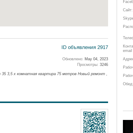
Faceb
Сайт:
Skyp
Расп
Теле
Конт
ID объявления 2917
email
Обновлено:
May 04, 2023
Адре
Просмотры:
3246
Рабоч
в 35 3,5 х комнатная квартира 75 метров Новый ремонт ,
Рабо
Обед