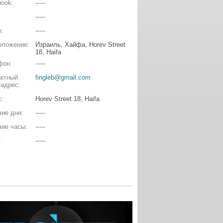
ook:
-----
-----
e:
-----
оложение:
Израиль, Хайфа, Horev Street
18, Haifa
фон:
-----
актный
fingleb@gmail.com
 адрес:
с:
Horev Street 18, Haifa
ие дни:
-----
чие часы:
-----
:
-----