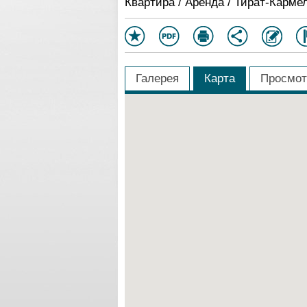
Квартира / Аренда / Тират-Карме
Галерея
Карта
Просмот