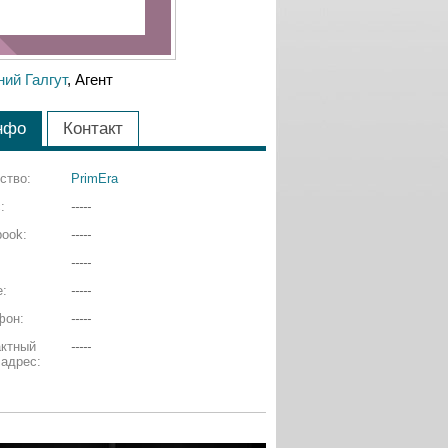
ний Галгут
, Агент
нфо
Контакт
ство:
PrimEra
:
-----
ook:
-----
-----
e:
-----
фон:
-----
актный
-----
 адрес: