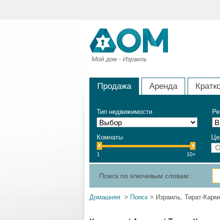
Продажа
Аренда
Кратк
Тип недвижимости
Ре
Комнаты
Це
1
10+
Поиск по ключевым словам:
Домашняя
>
Поиск
> Израиль, Тират-Карм