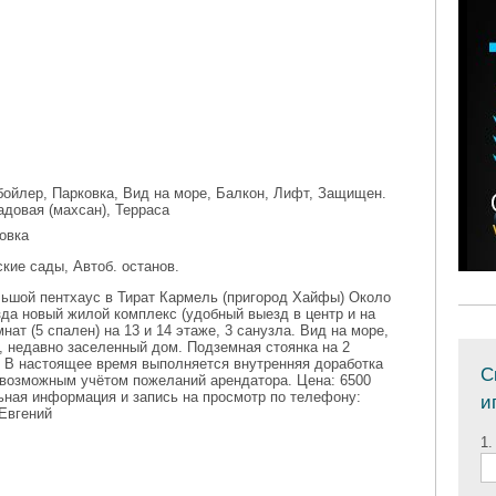
ойлер, Парковка, Вид на море, Балкон, Лифт, Защищен.
адовая (махсан), Терраса
овка
кие сады, Автоб. останов.
ьшой пентхаус в Тират Кармель (пригород Хайфы) Около
да новый жилой комплекс (удобный выезд в центр и на
мнат (5 спален) на 13 и 14 этаже, 3 санузла. Вид на море,
, недавно заселенный дом. Подземная стоянка на 2
 В настоящее время выполняется внутренняя доработка
С
 возможным учётом пожеланий арендатора. Цена: 6500
ная информация и запись на просмотр по телефону:
и
Евгений
1.