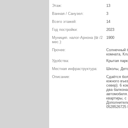
Этаж:
13
Ванная / Санузел:
3
Всего этажей:
14
Год постройки:
2023
Муницип. налог-Арнона (₪ /2
1900
мес.):
Прочее:
Солнечный б
комната, Кл
Удобства:
Крытая парк
Местная инфраструктура:
Школы, Детс
Описание:
Сдаётся бол
южного въез
север). 6 ко
два балкона
автомобиля.
квартиры, с
Дополнитель
0528526725 