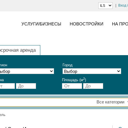
Вход 
УСЛУГИ/БИЗНЕСЫ
НОВОСТРОЙКИ
НА ПР
осрочная аренда
гион
Город
2
на
Площадь (м
)
Все категории
ель