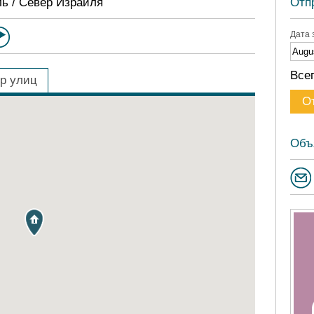
ль / Север Израиля
Отп
Дата 
Все
р улиц
Объ