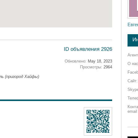
Евге
И
ID объявления 2926
Агент
Обновлено:
May 18, 2023
О нас
Просмотры:
2964
Faceb
ль (пригород Хайфы)
Сайт:
Skyp
Теле
Конт
email