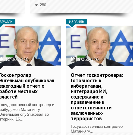
280
ЗРАИЛЬ
ИЗРАИЛЬ
16.06.2026
9.06.2026
Госконтролер
Отчет госконтролера:
Энгельман опубликовал
Готовность к
ежегодный отчет о
кибератакам,
работе местных
интеграция ИИ,
властей
содержание и
привлечение к
Государственный контролер и
ответственности
омбудсмен Матаниягу
заключенных-
Энгельман опубликовал во
террористов
вторник, 16...
Государственный контролер
Матаниягу...