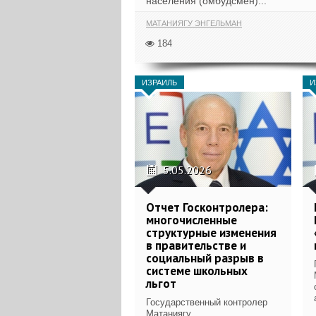
населения (омбудсмен)...
МАТАНИЯГУ ЭНГЕЛЬМАН
184
ИЗРАИЛЬ
И
5.05.2026
Отчет Госконтролера:
многочисленные
структурные изменения
в правительстве и
социальный разрыв в
системе школьных
льгот
Государственный контролер
Матаниягу...