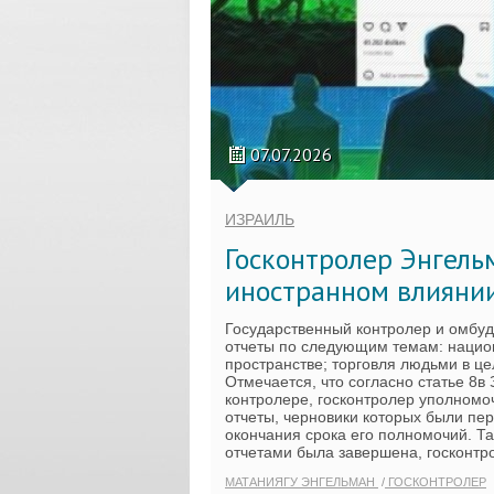
07.07.2026
ИЗРАИЛЬ
Госконтролер Энгель
иностранном влиянии
Государственный контролер и омбуд
отчеты по следующим темам: нацио
пространстве; торговля людьми в ц
Отмечается, что согласно статье 8в
контролере, госконтролер уполномо
отчеты, черновики которых были пе
окончания срока его полномочий. Т
отчетами была завершена, госконтр
МАТАНИЯГУ ЭНГЕЛЬМАН
ГОСКОНТРОЛЕР