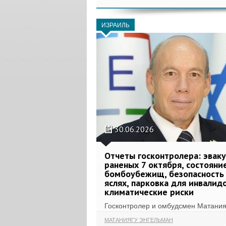
ИЗРАИЛЬ
30.06.2026
Отчеты госконтролера: эвак
раненых 7 октября, состояни
бомбоубежищ, безопасность
яслях, парковка для инвалид
климатические риски
Госконтролер и омбудсмен Матанияг
МАТАНИЯГУ ЭНГЕЛЬМАН