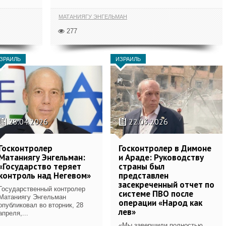
МАТАНИЯГУ ЭНГЕЛЬМАН
277
ЗРАИЛЬ
ИЗРАИЛЬ
28.04.2026
22.03.2026
Госконтролер
Госконтролер в Димоне
Матаниягу Энгельман:
и Араде: Руководству
«Государство теряет
страны был
контроль над Негевом»
представлен
засекреченный отчет по
Государственный контролер
системе ПВО после
Матаниягу Энгельман
операции «Народ как
опубликовал во вторник, 28
лев»
апреля,...
«Мы завершили полностью