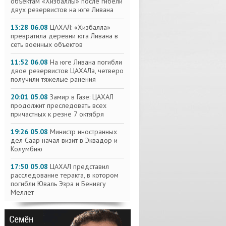
объектам «Хизбаллы» после гибели
двух резервистов на юге Ливана
13:28 06.08
ЦАХАЛ: «Хизбалла»
превратила деревни юга Ливана в
сеть военных объектов
11:52 06.08
На юге Ливана погибли
двое резервистов ЦАХАЛа, четверо
получили тяжелые ранения
20:01 05.08
Замир в Газе: ЦАХАЛ
продолжит преследовать всех
причастных к резне 7 октября
19:26 05.08
Министр иностранных
дел Саар начал визит в Эквадор и
Колумбию
17:50 05.08
ЦАХАЛ представил
расследование теракта, в котором
погибли Юваль Эзра и Бениягу
Меллет