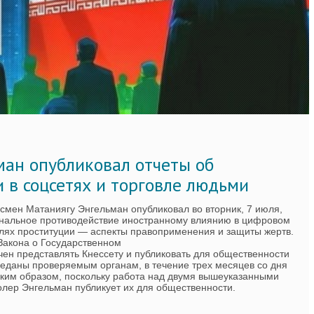
ман опубликовал отчеты об
 в соцсетях и торговле людьми
смен Матаниягу Энгельман опубликовал во вторник, 7 июля,
нальное противодействие иностранному влиянию в цифровом
елях проституции — аспекты правоприменения и защиты жертв.
 Закона о Государственном
чен представлять Кнессету и публиковать для общественности
реданы проверяемым органам, в течение трех месяцев со дня
аким образом, поскольку работа над двумя вышеуказанными
олер Энгельман публикует их для общественности.