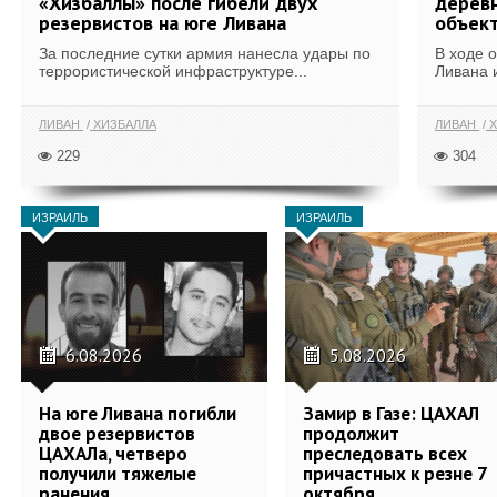
«Хизбаллы» после гибели двух
деревн
резервистов на юге Ливана
объек
За последние сутки армия нанесла удары по
В ходе 
террористической инфраструктуре...
Ливана 
ЛИВАН
ХИЗБАЛЛА
ЛИВАН
Х
229
304
ИЗРАИЛЬ
ИЗРАИЛЬ
6.08.2026
5.08.2026
На юге Ливана погибли
Замир в Газе: ЦАХАЛ
двое резервистов
продолжит
ЦАХАЛа, четверо
преследовать всех
получили тяжелые
причастных к резне 7
ранения
октября