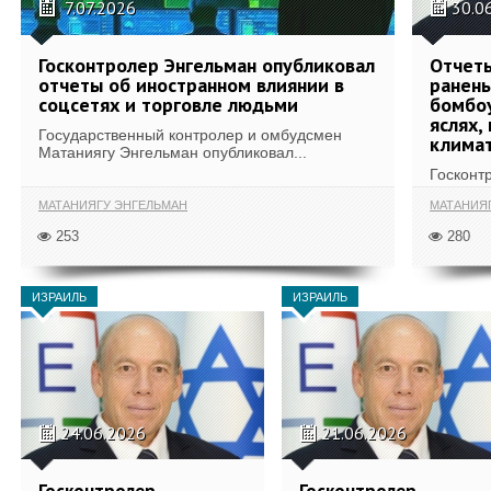
7.07.2026
30.0
Госконтролер Энгельман опубликовал
Отчеты
отчеты об иностранном влиянии в
ранены
соцсетях и торговле людьми
бомбоу
яслях,
Государственный контролер и омбудсмен
климат
Матаниягу Энгельман опубликовал...
Госконт
МАТАНИЯГУ ЭНГЕЛЬМАН
МАТАНИЯ
253
280
ИЗРАИЛЬ
ИЗРАИЛЬ
24.06.2026
21.06.2026
Госконтролер
Госконтролер