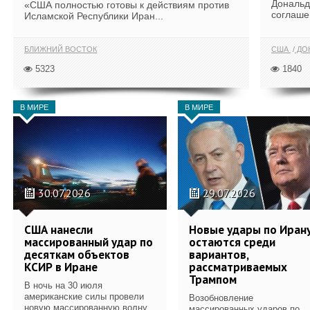
Дональд
«США полностью готовы к действиям против
соглаше
Исламской Республики Иран...
БЛИЖНИЙ ВОСТОК
США
ДОН
5323
1840
В МИРЕ
В МИРЕ
30.07.2026
29.07.2026
США нанесли
Новые удары по Иран
массированный удар по
остаются среди
десяткам объектов
вариантов,
КСИР в Иране
рассматриваемых
Трампом
В ночь на 30 июля
американские силы провели
Возобновление
новую массированную волну
массированных ударов по