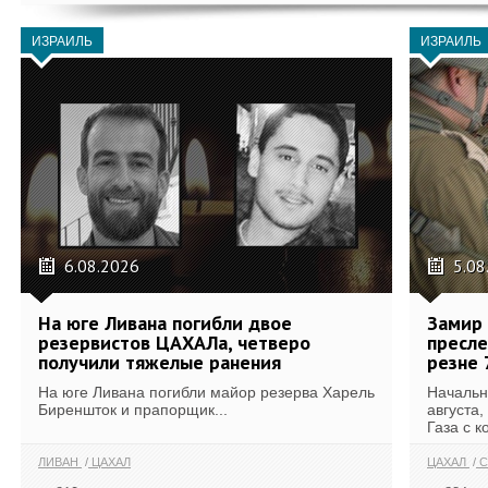
ИЗРАИЛЬ
ИЗРАИЛЬ
6.08.2026
5.08
На юге Ливана погибли двое
Замир 
резервистов ЦАХАЛа, четверо
пресле
получили тяжелые ранения
резне 
На юге Ливана погибли майор резерва Харель
Начальн
Биреншток и прапорщик...
августа,
Газа с к
ЛИВАН
ЦАХАЛ
ЦАХАЛ
С