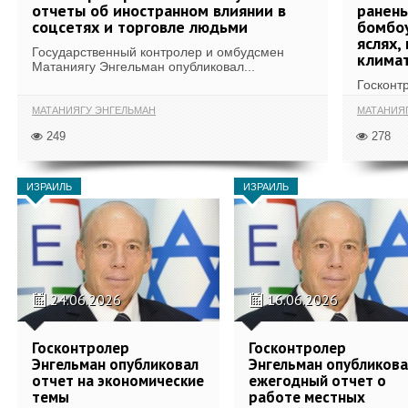
отчеты об иностранном влиянии в
ранены
соцсетях и торговле людьми
бомбоу
яслях,
Государственный контролер и омбудсмен
климат
Матаниягу Энгельман опубликовал...
Госконт
МАТАНИЯГУ ЭНГЕЛЬМАН
МАТАНИЯ
249
278
ИЗРАИЛЬ
ИЗРАИЛЬ
24.06.2026
16.06.2026
Госконтролер
Госконтролер
Энгельман опубликовал
Энгельман опубликова
отчет на экономические
ежегодный отчет о
темы
работе местных