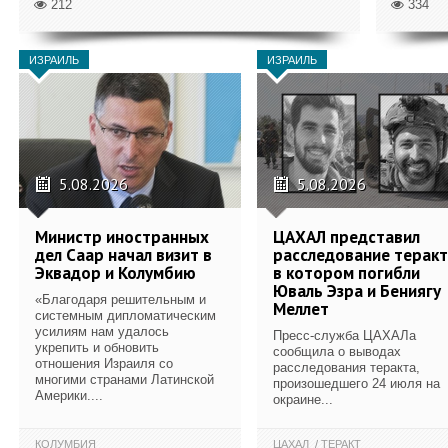
212
334
ИЗРАИЛЬ
ИЗРАИЛЬ
5.08.2026
5.08.2026
Министр иностранных
ЦАХАЛ представил
дел Саар начал визит в
расследование теракт
Эквадор и Колумбию
в котором погибли
Юваль Эзра и Бениягу
«Благодаря решительным и
Меллет
системным дипломатическим
усилиям нам удалось
Пресс-служба ЦАХАЛа
укрепить и обновить
сообщила о выводах
отношения Израиля со
расследования теракта,
многими странами Латинской
произошедшего 24 июля на
Америки....
окраине...
КОЛУМБИЯ
ЦАХАЛ
ТЕРАКТ