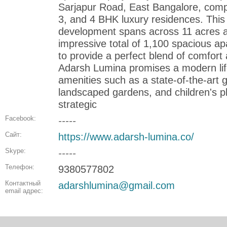
Sarjapur Road, East Bangalore, compr
3, and 4 BHK luxury residences. This 
development spans across 11 acres a
impressive total of 1,100 spacious a
to provide a perfect blend of comfort
Adarsh Lumina promises a modern life
amenities such as a state-of-the-art
landscaped gardens, and children's p
strategic
Facebook:
-----
Сайт:
https://www.adarsh-lumina.co/
Skype:
-----
Телефон:
9380577802
Контактный
adarshlumina@gmail.com
email адрес: