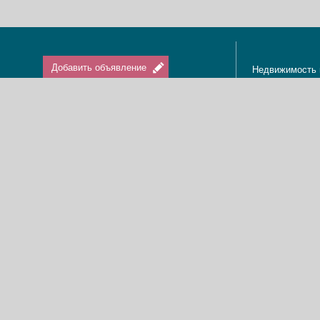
Добавить объявление
Недвижимость 
Апартаменты в
Вход / Регистрация
Квартиры в Из
Агенты по нед
Агентства по н
Отдых в Израи
Туризм в Изра
Краткосрочная 
О нас
Аренда в Изра
Новости
Покупка кварти
Реклама
Продажа кварт
Карта сайта
Доска объявле
Пользовательское соглашение
Дома, виллы, к
Политика конфиденциальности
Купить квартир
Свяжитесь с нами
Циммеры в Изр
Мы в Facebook
Гостевые дома
Изменить cookies предпочтения
Адвокаты в Из