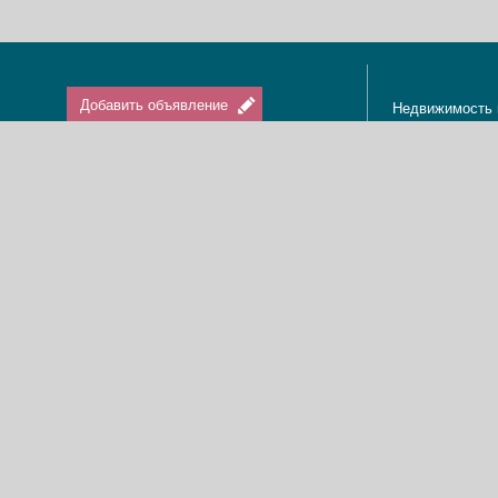
Добавить объявление
Недвижимость 
Апартаменты в
Вход / Регистрация
Квартиры в Из
Агенты по нед
Агентства по н
Отдых в Израи
Туризм в Изра
Краткосрочная 
О нас
Аренда в Изра
Новости
Покупка кварти
Реклама
Продажа кварт
Карта сайта
Доска объявле
Пользовательское соглашение
Дома, виллы, к
Политика конфиденциальности
Купить квартир
Свяжитесь с нами
Циммеры в Изр
Мы в Facebook
Гостевые дома
Изменить cookies предпочтения
Адвокаты в Из