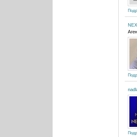
Подр
NEX
Аге
Подр
nadl
Подр