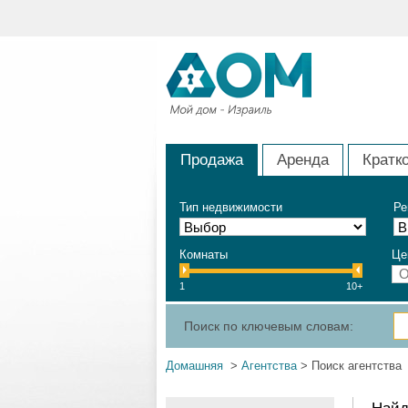
Продажа
Аренда
Кратк
Тип недвижимости
Ре
Комнаты
Це
1
10+
Поиск по ключевым словам:
Домашняя
>
Агентства
> Поиск агентства