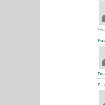
Подр
Pers
Подр
Пер