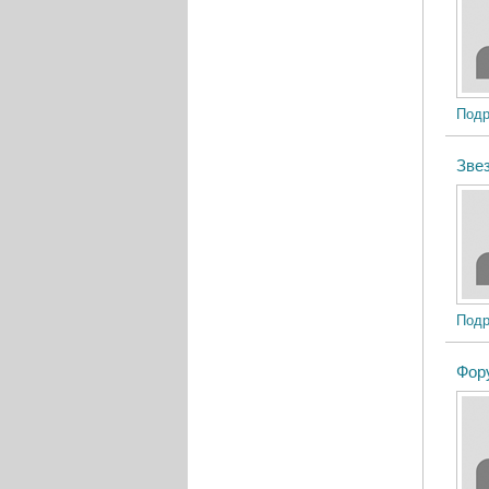
Подр
Зве
Подр
Фор