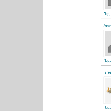
Подр
Аге
Подр
Isrea
Подр