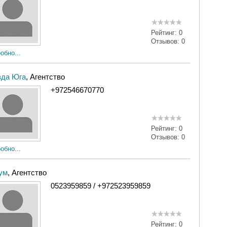
Рейтинг:
0
Отзывов:
0
обно...
зда Юга
, Агентство
+972546670770
Рейтинг:
0
Отзывов:
0
обно...
ум
, Агентство
0523959859 / +972523959859
Рейтинг:
0