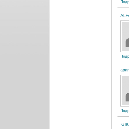
Подр
ALF
Подр
apar
Подр
КЛ