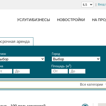
Вход 
УСЛУГИ/БИЗНЕСЫ
НОВОСТРОЙКИ
НА ПР
осрочная аренда
гион
Город
2
на
Площадь (м
)
Все категории