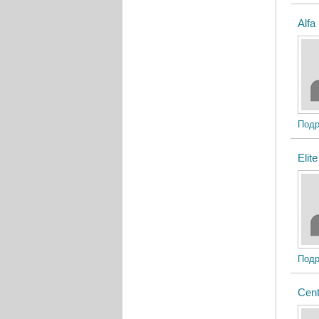
Alfa
Подр
Elit
Подр
Cent