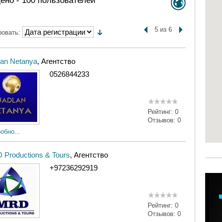
ено -
100
пользователей
5 из 6
ровать:
an Netanya
, Агентство
0526844233
Рейтинг:
0
Отзывов:
0
обно...
Productions & Tours
, Агентство
+97236292919
Рейтинг:
0
Отзывов:
0