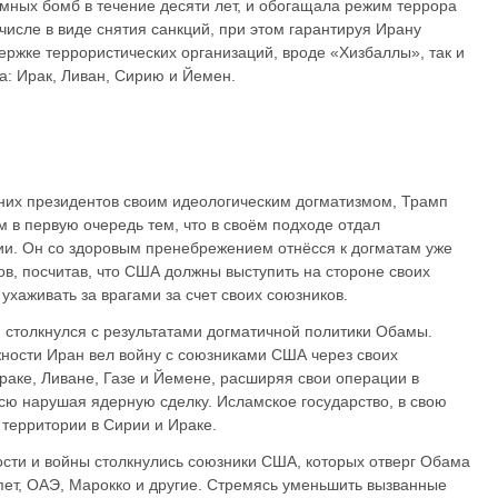
мных бомб в течение десяти лет, и обогащала режим террора
числе в виде снятия санкций, при этом гарантируя Ирану
ержке террористических организаций, вроде «Хизбаллы», так и
а: Ирак, Ливан, Сирию и Йемен.
них президентов своим идеологическим догматизмом, Трамп
 в первую очередь тем, что в своём подходе отдал
ии. Он со здоровым пренебрежением отнёсся к догматам уже
в, посчитав, что США должны выступить на стороне своих
 ухаживать за врагами за счет своих союзников.
н столкнулся с результатами догматичной политики Обамы.
ности Иран вел войну с союзниками США через своих
раке, Ливане, Газе и Йемене, расширяя свои операции в
всю нарушая ядерную сделку. Исламское государство, в свою
территории в Сирии и Ираке.
сти и войны столкнулись союзники США, которых отверг Обама
пет, ОАЭ, Марокко и другие. Стремясь уменьшить вызванные