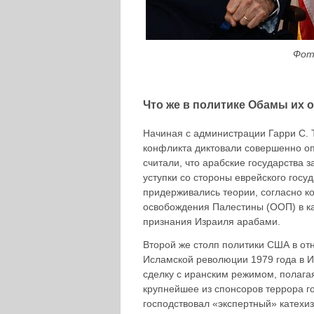
Фот
Что же в политике Обамы их
Начиная с администрации Гарри С. 
конфликта диктовали совершенно о
считали, что арабские государства 
уступки со стороны еврейского гос
придерживались теории, согласно к
освобождения Палестины (ООП) в ка
признания Израиля арабами.
Второй же столп политики США в о
Исламской революции 1979 года в И
сделку с иранским режимом, полагая
крупнейшее из спонсоров террора го
господствовал «экспертный» катехиз