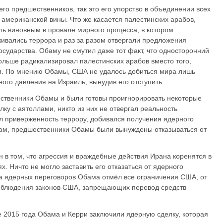
его предшественников, так это его упорство в объединении всех
 американской вины. Что же касается палестинских арабов,
ь виновным в провале мирного процесса, в котором
ивались террора и раз за разом отвергали предложения
осударства. Обаму не смутил даже тот факт, что односторонний
ольше радикализировал палестинских арабов вместо того,
и. По мнению Обамы, США не удалось добиться мира лишь
ного давления на Израиль, вынудив его отступить.
ественники Обамы и были готовы проигнорировать некоторые
ку с аятоллами, никто из них не отвергал реальность
л приверженность террору, добивался получения ядерного
сам, предшественники Обамы были вынуждены отказываться от
 в том, что агрессия и враждебные действия Ирана коренятся в
 Ничто не могло заставить его отказаться от ядерного
да ядерных переговоров Обама отмёл все ограничения США, от
соблюдения законов США, запрещающих перевод средств
.
е 2015 года Обама и Керри заключили ядерную сделку, которая