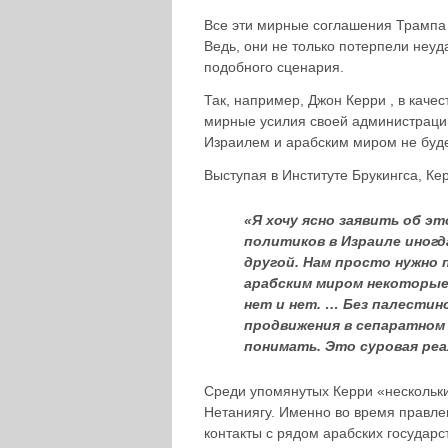
Все эти мирные соглашения Трампа 
Ведь, они не только потерпели неуд
подобного сценария.
Так, например, Джон Керри , в кач
мирные усилия своей администрации
Израилем и арабским миром не буде
Выступая в Институте Брукингса, Ке
«Я хочу ясно заявить об эт
политиков в Израиле иногда
другой. Нам просто нужно
арабским миром некоторые 
нет и нет. … Без палестин
продвижения в сепаратном 
понимать. Это суровая реа
Среди упомянутых Керри «нескольки
Нетаниягу. Именно во время правле
контакты с рядом арабских государс