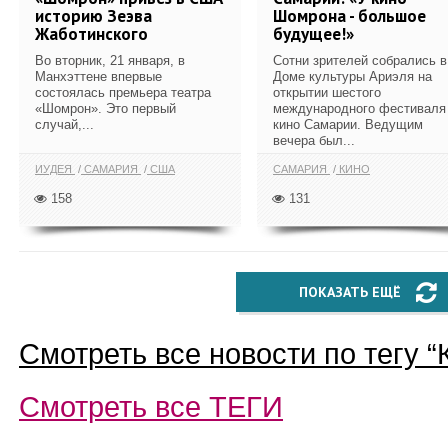
историю Зеэва
Шомрона - большое
Жаботинского
будущее!»
Во вторник, 21 января, в
Сотни зрителей собрались в
Манхэттене впервые
Доме культуры Ариэля на
состоялась премьера театра
открытии шестого
«Шомрон». Это первый
международного фестиваля
случай,...
кино Самарии. Ведущим
вечера был...
ИУДЕЯ
САМАРИЯ
США
САМАРИЯ
КИНО
158
131
ПОКАЗАТЬ ЕЩЁ
Смотреть все новости по тегу “
Смотреть все
ТЕГИ