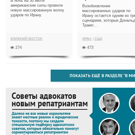
В ночь на 30 июля
американские силы провели
Возобновление
новую массированную волну
массированных ударов по
ударов по Ирану.
Ирану остается одним из тр
сценариев, которые Дональ
Трамп...
БЛИЖНИЙ ВОСТОК
ИРАН
США
274
473
ПОКАЗАТЬ ЕЩЁ В РАЗДЕЛЕ "В МИ