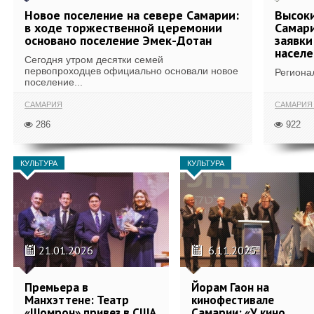
Новое поселение на севере Самарии:
Высоки
в ходе торжественной церемонии
Самари
основано поселение Эмек-Дотан
заявки
населе
Сегодня утром десятки семей
первопроходцев официально основали новое
Региона
поселение...
САМАРИЯ
САМАРИ
286
922
КУЛЬТУРА
КУЛЬТУРА
21.01.2026
6.11.2025
Премьера в
Йорам Гаон на
Манхэттене: Театр
кинофестивале
«Шомрон» привез в США
Самарии: «У кино