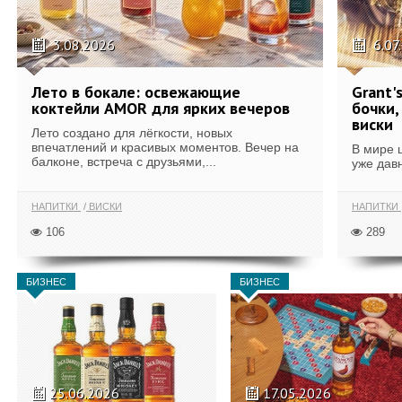
3.08.2026
6.07
Лето в бокале: освежающие
Grant'
коктейли AMOR для ярких вечеров
бочки,
виски
Лето создано для лёгкости, новых
впечатлений и красивых моментов. Вечер на
В мире 
балконе, встреча с друзьями,...
уже дав
НАПИТКИ
ВИСКИ
НАПИТКИ
106
289
БИЗНЕС
БИЗНЕС
25.06.2026
17.05.2026