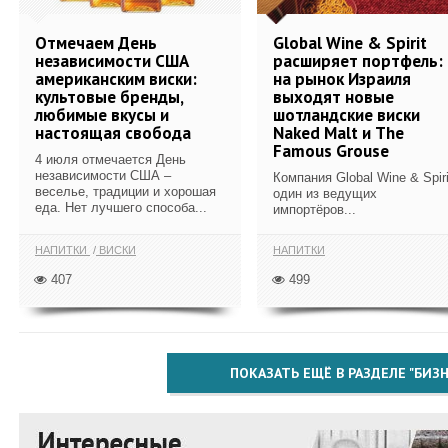
Отмечаем День
Global Wine & Spirit
независимости США
расширяет портфель:
американским виски:
на рынок Израиля
культовые бренды,
выходят новые
любимые вкусы и
шотландские виски
настоящая свобода
Naked Malt и The
Famous Grouse
4 июля отмечается День
независимости США –
Компания Global Wine & Spiri
веселье, традиции и хорошая
один из ведущих
еда. Нет лучшего способа...
импортёров...
НАПИТКИ
ВИСКИ
НАПИТКИ
407
499
ПОКАЗАТЬ ЕЩЁ В РАЗДЕЛЕ "БИЗН