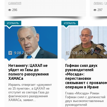
САМАРИЯ
ЛИВАН
Х
286
297
ИЗРАИЛЬ
ИЗРАИЛЬ
9.08.2026
7.08.2026
Нетаниягу: ЦАХАЛ не
Гофман снял двух
уйдет из Газы до
руководителей
полного разоружения
«Мосада»:
ХАМАСа
перестановки
связывают с провало
Израиль отвергает «документ
операции в Иране
из 15 пунктов», а ЦАХАЛ не
отступит из сектора Газа до
Глава «Мосада» Роман
фактического разоружения
Гофман снял с должностей
ХАМАСа, заявил...
двух высокопоставленных
руководителей