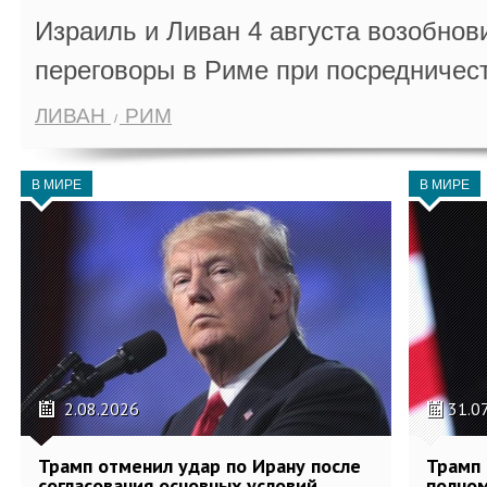
Израиль и Ливан 4 августа возобно
переговоры в Риме при посредничес
ЛИВАН
РИМ
В МИРЕ
В МИРЕ
2.08.2026
31.0
Трамп отменил удар по Ирану после
Трамп 
согласования основных условий
полном