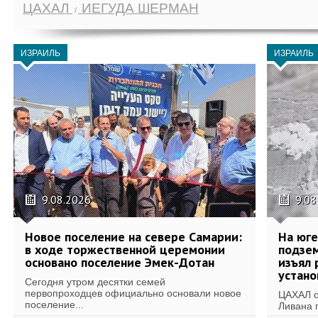
ЦАХАЛ
ИЕГУДА ШЕРМАН
ИЗРАИЛЬ
ИЗРАИЛЬ
9.08.2026
9.08
Новое поселение на севере Самарии:
На юг
в ходе торжественной церемонии
подзе
основано поселение Эмек-Дотан
изъял 
устан
Сегодня утром десятки семей
первопроходцев официально основали новое
ЦАХАЛ с
поселение...
Ливана 