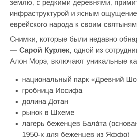
землю, с редкими деревнями, прими
инфраструктурой и ясным ощущени
еврейского народа к своим святыням
Снимки, которые были недавно обн
—
Сарой Курлек
, одной из сотрудн
Алон Морэ, включают уникальные к
национальный парк «Древний Ш
гробница Иосифа
долина Дотан
рынок в Шхеме
лагерь беженцев Бала́та (основ
1950-х для беженцев из Яффо)