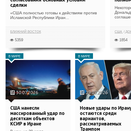
сделки
Некотор
Дональд
«США полностью готовы к действиям против
соглаше
Исламской Республики Иран...
БЛИЖНИЙ ВОСТОК
США
ДОН
5359
1854
В МИРЕ
В МИРЕ
30.07.2026
29.07.2026
США нанесли
Новые удары по Иран
массированный удар по
остаются среди
десяткам объектов
вариантов,
КСИР в Иране
рассматриваемых
Трампом