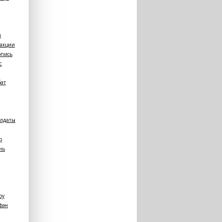
л
акции
опись
с
ат
олдаты
р
нь
оу
фэн