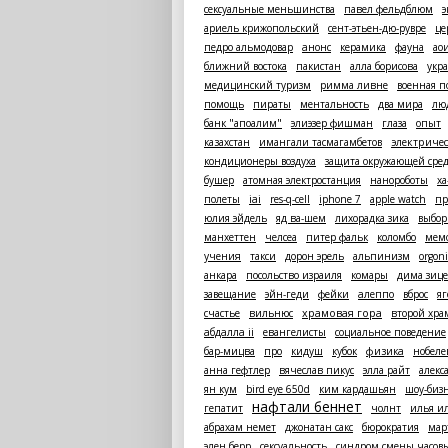
сексуальные меньшинства
павел фельдблюм
э
ариель крижопольский
сент-этьен-дю-рувре
це
педро альмодовар
анонс
керамика
фауна
ао
ближний востока
пакистан
алла борисова
укр
медицинский туризм
римма ливне
военная 
помощь
пираты
ментальность
два мира
лю
банк "апоалим"
элиэзер фишман
глаза
опыт
казахстан
имангали тасмагамбетов
электричес
кондиционеры воздуха
защита окружающей сре
бушер
атомная электростанция
нанороботы
ха
полеты
iai
res-q-cell
iphone 7
apple watch
пр
юлия эйдель
яд ва-шем
лихорадка зика
выбор
манхеттен
челсеа
питер фальк
коломбо
мем
учения
такси
дорон эрель
альпинизм
orgoni
анкара
посольство израиля
комары
дима зиц
завещание
эйн-геди
фейки
алеппо
вброс
я
счастье
вильнюс
храмовая гора
второй хра
абдалла ii
евангелисты
социальное поведение
бар-мицва
про
кидуш
кубок
физика
нобеле
анна гефтлер
вячеслав пикус
элла райт
алекс
ян кум
bird eye 650d
ким кардашьян
шоу-биз
нафтали беннет
гепатит
чолнт
илья и
абрахам немет
джонатан сакс
бюрократия
мар
элен берр
сексуальность
синдром смены часовы