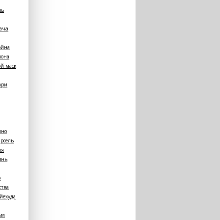
зь
лача
ойна
рона
й маск
ари
ино
рсель
ля
знь
о
ства
-йехуда
ия