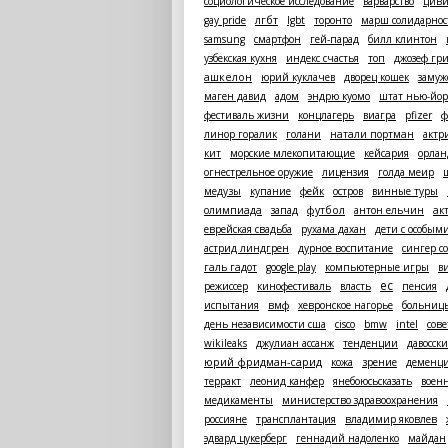
социологическое исследование
варварство
циви
лгбт
gay pride
lgbt
торонто
марш солидарнос
samsung
смартфон
гей-парад
билл клинтон
узбекская кухня
индекс счастья
топ
джозеф гр
ашкелон
юрий куклачев
дворец кошек
замуж
маген давид
адом
эндрю куомо
штат нью-йор
фестиваль жизни
концлагерь
виагра
pfizer
ф
линор горалик
голани
натали портман
актр
кит
морские млекопитающие
кейсария
орлан
огнестрельное оружие
лицензия
голда меир
медузы
купание
фейк
остров
винные туры
олимпиада
запад
футбол
антон ельчин
ак
еврейская свадьба
рухама дахан
дети с особым
астрид линдгрен
дурное воспитание
сингер с
галь гадот
google play
компьютерные игры
в
ес
режиссер
кинофестиваль
власть
пенсия
испытания
вмф
хевронское нагорье
больниц
день независимости сша
cisco
bmw
intel
сов
wikileaks
джулиан ассанж
тенденции
давосск
юрий фридман-сарид
кожа
зрение
деменц
терракт
леонид канфер
янебоюсьсказать
воен
медикаменты
министерство здравоохранения
россияне
трансплантация
владимир яковлев
эдвард цукерберг
геннадий надоленко
майдан