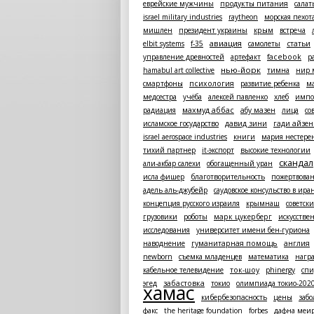
еврейские мужчины
продукты питания
салат
israel military industries
raytheon
морская пехот
мишлен
президент украины
крым
встреча
авиация
elbit systems
f-35
самолеты
статьи
управление древностей
артефакт
facebook
р
нью-йорк
hamabul art collective
тимна
нир 
смартфоны
психология
развитие ребенка
м
медсестра
учёба
алексей павленко
хлеб
импо
махмуд аббас
радиация
абу мазен
лица
со
исламское государство
давид зини
гади айзен
israel aerospace industries
книги
мария нестере
тихий партнер
it-экспорт
высокие технологии
скандал
али-акбар салехи
обогащенный уран
исла фишер
благотворительность
пожертвова
адель аль-джубейр
саудовское консульство в ира
концепция русского израиля
крымнаш
советск
грузовики
роботы
марк цукерберг
искусстве
исследования
университет имени бен-гуриона
наводнение
гуманитарная помощь
англия
newborn
съемка младенцев
математика
нагр
кабельное телевидение
ток-шоу
phinergy
спи
эгед
забастовка
токио
олимпиада токио-202
хамас
кибербезопасность
цены
заб
факс
the heritage foundation
forbes
дафна меи