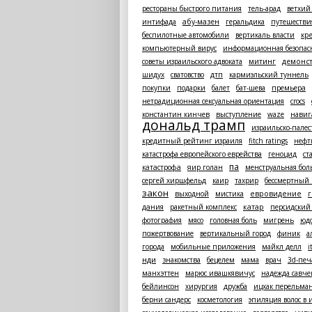
рестораны быстрого питания
тель-арад
ветхий 
интифада
абу-мазен
геральдика
путешестви
беспилотные автомобили
вертикаль власти
кр
компьютерный вирус
информационная безопас
советы израильского адвоката
митинг
демонс
шидух
сватовство
дтп
кармиэльский туннель
покупки
подарки
балет
бат-шева
премьера
нетрадиционная сексуальная ориентация
crocs
константин кинчев
выступление
waze
навиг
дональд трамп
израильско-пале
кредитный рейтинг израиля
fitch ratings
нефт
катастрофа европейского еврейства
геноцид
ст
па
катастрофа
яир голан
менструальная бол
сергей хиршфельд
каир
тахрир
бессмертный 
закон
выходной
мистика
евровидение
дания
ракетный комплекс
катар
персидский
фотография
мясо
головная боль
мигрень
юд
пожертвование
вертикальный город
финик
а
города
мобильные приложения
майкл делл
i
нди
знакомства
бецелем
мама
врач
3d-печ
манхэттен
марюс ивашкявичус
надежда савче
бейлинсон
хирургия
дружба
ицхак перельма
берни сандерс
косметология
эпиляция волос в 