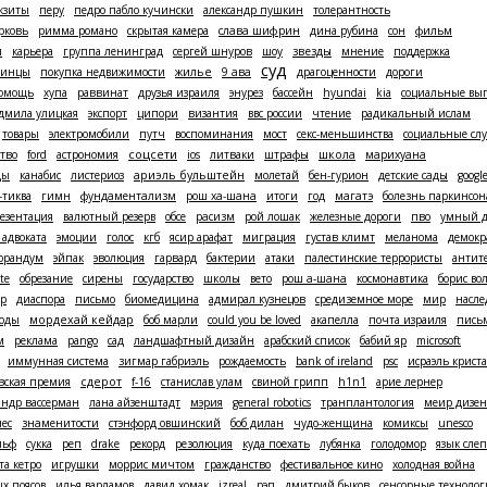
кзиты
перу
педро пабло кучински
александр пушкин
толерантность
рковь
римма романо
скрытая камера
слава шифрин
дина рубина
сон
фильм
и
карьера
группа ленинград
сергей шнуров
шоу
звезды
мнение
поддержка
суд
аинцы
покупка недвижимости
жилье
9 ава
драгоценности
дороги
помощь
хупа
раввинат
друзья израиля
энурез
бассейн
hyundai
kia
социальные вы
дмила улицкая
экспорт
ципори
византия
ввс россии
чтение
радикальный ислам
товары
электромобили
путч
воспоминания
мост
секс-меньшинства
социальные сл
соцсети
тво
ford
астрономия
ios
литваки
штрафы
школа
марихуана
ды
канабис
листериоз
ариэль бульштейн
молетай
бен-гурион
детские сады
googl
-тиква
гимн
фундаментализм
рош ха-шана
итоги
год
магатэ
болезнь паркинсон
езентация
валютный резерв
обсе
расизм
рой лошак
железные дороги
пво
умный 
 адвоката
эмоции
голос
кгб
ясир арафат
миграция
густав климт
меланома
демокр
орандум
эйпак
эволюция
гарвард
бактерии
атаки
палестинские террористы
антит
te
обрезание
сирены
государство
школы
вето
рош а-шана
космонавтика
борис во
ер
диаспора
письмо
биомедицина
адмирал кузнецов
средиземное море
мир
насле
годы
мордехай кейдар
боб марли
could you be loved
акапелла
почта израиля
письм
м
реклама
pango
сад
ландшафтный дизайн
арабский список
бабий яр
microsoft
иммунная система
зигмар габриэль
рождаемость
bank of ireland
psc
исраэль крист
вская премия
сдерот
f-16
станислав улам
свиной грипп
h1n1
арие лернер
андр вассерман
лана айзенштадт
мэрия
general robotics
транплантология
меир дизен
нес
знаменитости
стэнфорд овшинский
боб дилан
чудо-женщина
комиксы
unesco
льф
сукка
реп
drake
рекорд
резолюция
куда поехать
лубянка
голодомор
язык сле
та кетро
игрушки
моррис мичтом
гражданство
фестивальное кино
холодная война
х поясов
илья варламов
давид хомак
izreal
рэп
дмитрий быков
сенсорные техноло