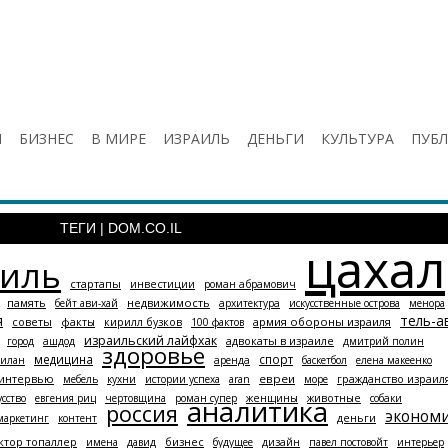
И
БИЗНЕС
В МИРЕ
ИЗРАИЛЬ
ДЕНЬГИ
КУЛЬТУРА
ПУБ
ТЕГИ | DOM.CO.IL
цахал
аиль
стартапы
инвестиции
роман абрамович
память
недвижимость
бейт ави-хай
архитектура
искусственные острова
менора
я
тель-а
советы
армия обороны израиля
факты
кирилл бузков
100 фактов
израильский лайфхак
адвокаты в израиле
город
ашдод
дмитрий полин
здоровье
медицина
спорт
-илан
аренда
баскетбол
елена макеенко
интервью
евреи
мебель
кухни
истории успеха
aran
море
гражданство израил
усство
евгения риц
чертовщина
роман супер
женщины
животные
собаки
аналитика
россия
эконом
маркетинг
контент
деньги
ктор топаллер
бизнес
имена
давид
будущее
дизайн
павел постовойт
интерьер