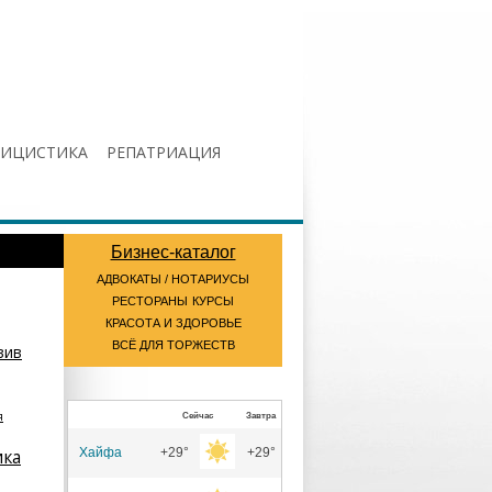
ЛИЦИСТИКА
РЕПАТРИАЦИЯ
Бизнес-каталог
АДВОКАТЫ / НОТАРИУСЫ
РЕСТОРАНЫ
КУРСЫ
КРАСОТА И ЗДОРОВЬЕ
ВСЁ ДЛЯ ТОРЖЕСТВ
вив
я
Сейчас
Завтра
Хайфа
+29°
+29°
ика