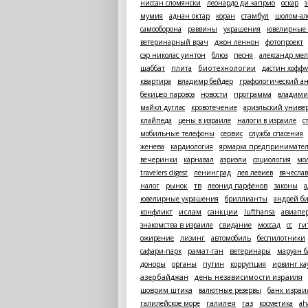
ниссан сломянски
леонардо ди каприо
оскар
мумия
аднан октар
коран
стамбул
шолом-ал
самооборона
раввины
украшения
ювелирные 
ветеринарный врач
джон леннон
фотопроект
сэр николас уинтон
блюз
песня
александр ме
шаббат
плита
биотехнологии
дастин хофф
квартира
владимр бейдер
графологический а
бекицер паровоз
новости
программа
владими
майкл дуглас
кровотечение
ариэльский униве
клайпеда
цены в израиле
налоги в израиле
с
мобильные телефоны
сервис
служба спасения
женева
кардиология
ярмарка предпринимате
вечеринки
карнавал
азриэли
социология
мо
travelers digest
ленинград
лев левиев
вячесла
налог
рынок
тв
леонид парфенов
законы
а
ювелирные украшения
бриллианты
андрей б
конфликт
ислам
санкции
lufthansa
авиапе
знакомства в израиле
свидание
моссад
сс
ги
ожирение
лизинг
автомобиль
беспилотники
сафари-парк
рамат-ган
ветеринары
маруан б
доноры
органы
путин
коррупция
ирвинг к
азербайджан
день независимости израиля
шоврим штика
валютные резервы
банк израи
галилейское море
галилея
газ
косметика
ah