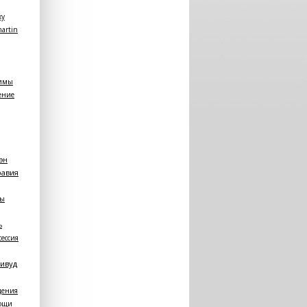
ху
martin
имы
ение
оэн
равия
сы
ь
сессия
ивуд
дения
ощи