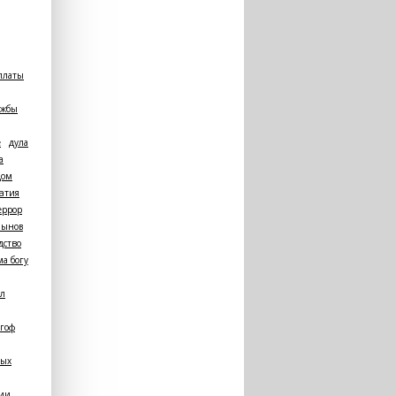
платы
ужбы
e
дула
а
дом
атия
еррор
лынов
дство
а богу
ал
гоф
пых
гии