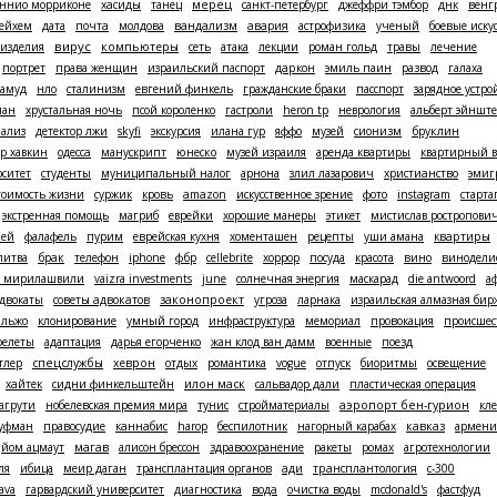
эннио морриконе
хасиды
танец
мерец
санкт-петербург
джеффри тэмбор
днк
венг
ейхем
дата
почта
молдова
вандализм
авария
астрофизика
ученый
боевые иску
вирус
изделия
компьютеры
сеть
атака
лекции
роман гольд
травы
лечение
портрет
права женщин
израильский паспорт
даркон
эмиль паин
развод
галаха
ламуд
нло
сталинизм
евгений финкель
гражданские браки
пасспорт
зарядное устро
ман
хрустальная ночь
псой короленко
гастроли
heron tp
неврология
альберт эйншт
нализ
детектор лжи
skyfi
экскурсия
илана гур
яффо
музей
сионизм
бруклин
р хавкин
одесса
манускрипт
юнеско
музей израиля
аренда квартиры
квартирный в
рситет
студенты
муниципальный налог
арнона
злил лазарович
христианство
эмиг
тоимость жизни
суржик
кровь
amazon
искусственное зрение
фото
instagram
старта
экстренная помощь
магриб
еврейки
хорошие манеры
этикет
мистислав ростропови
лей
фалафель
пурим
еврейская кухня
хоменташен
рецепты
уши амана
квартиры
литва
брак
телефон
iphone
фбр
cellebrite
хоррор
посуда
красота
вино
винодели
в мирилашвили
vaizra investments
june
солнечная энергия
маскарад
die antwoord
а
двокаты
советы адвокатов
законопроект
угроза
ларнака
израильская алмазная бир
ильжо
клонирование
умный город
инфраструктура
мемориал
провокация
происшес
релеты
адаптация
дарья егорченко
жан клод ван дамм
военные
поезд
тлер
спецслужбы
хеврон
отдых
романтика
vogue
отпуск
биоритмы
освещение
хайтек
сидни финкельштейн
илон маск
сальвадор дали
пластическая операция
агрути
нобелевская премия мира
тунис
стройматериалы
аэропорт бен-гурион
кл
ауфман
правосудие
каннабис
harop
беспилотник
нагорный карабах
кавказ
армени
магав
йом ацмаут
алисон брессон
здравоохранение
ракеты
ромах
агротехнологии
ля
ибица
меир даган
трансплантация органов
ади
трансплантология
с-300
ava
гарвардский университет
диагностика
вода
очистка воды
mcdonald's
фастфуд