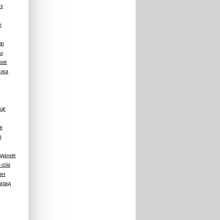
х
e
во
ы
ние
лиса
це
е
я
одание
-cola
ан
арад