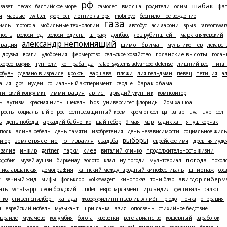
рф
шабак
завет
песах
балтийское море
самолет
вмс сша
родители
олим
фат
я
чаевые
twitter
форпост
летние лагеря
mobileye
беспилотное вождение
газа
емль
motorola
мобильные технологии
автобус
аси аарони
врыв
ransomwar
ность
велосипед
велосипедисты
штраф
донбасс
лев рубинштейн
марк княжевский
александр непомнящий
трация
шимон бриман
мультикоптер
лекарст
друзья
враги
удобрения
фермерство
сельское хозяйство
голанские высоты
голан
хореография
туннели
контрабанда
rafael systems advanced defense
лишний вес
пита
обувь
сделано в израиле
кроксы
варшава
пляжи
лия гельдман
певец
петиция
а
ация
gps
иудеи
социальный эксперимент
сердце
барак обама
стинский конфликт
иммиграция
артист
аркадий укупник
композитор
ь
аутизм
красная нить
шекель
bds
университет флориды
йом ха-шоа
арость
социальный опрос
солнцезащитный крем
крем от солнца
загар
uva
uvb
солн
ь
день победы
аркадий бабченко
шай гебер
9 мая
мэр
садик хан
януш корчак
полк
алина ребель
день памяти
изобретения
день независимости
социальное жиль
выборы
юг израиля
гиюр
землетрясение
свадьба
еврейское имя
древняя иуде
 залив
инжир
gartner
парки
киев
виталий кличко
продолжительность жизни
погода
офобия
музей аушвиц-биркенау
золото
клад
ну погоди
мультсериал
похол
лиса аршанская
демография
каннский международный кинофестиваль
шпионаж
coca
авигдор либерм
t
вечный жид
мифы
фольклор
volkswagen
кинопоказ
тони блэр
ать
whatsapp
леон бродский
tinder
европарламент
ирландия
фестиваль
салют
п
канада
нко
стивен спилберг
жозеф филипп пьер ив эллио́тт трюдо
почка
операция
н
еврейский нобель
музыкант
шри-ланка
азия
оползень
стихийное бедствие
израиле
мукачево
колумбия
богота
креветки
вегетарианство
кошерный
заработок