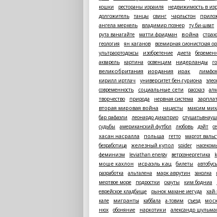
кошки
рестораны израиля
недвижимость в из
долгожитель
танцы
свинг
чарльстон
прило
ангела меркель
владимир познер
ту би-шват
война
рута ванагайте
матти фридман
страх
геология
ян каганов
всемирная сионистская о
ультраортодоксы
изобретение
диета
беремен
акварель
картина
освенцим
нидерланды
г
великобритания
иордания
ирак
лимфо
кирилл иртлач
университет бен-гуриона
эле
современность
социальные сети
рассказ
ал
творчество
природа
нервная система
зарпла
вторая мировая война
нацисты
максим мих
бар рафаэли
леонардо дикаприо
слушатьвнауш
судьбы
американский футбол
любовь
дэйт
се
польша
хасан насралла
гетто
маргот вальс
безработица
железный купол
spider
насеком
феминизм
leviathan energy
ветроэнергетика
k
исраэль кац
моше кахлон
билеты
автобус
разработка
альталена
марк аврутин
заколка
мертвое море
подростки
скауты
ким бодниа
еврейское кладбище
рынок махане иегуда
хай-
мос
кале
мигранты
каббала
а-товим
съезд
нюх
обоняние
наркотики
александр шульма