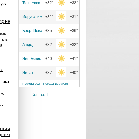
Тель-Авив
+32°
+32°
аука
Иерусалим
+31°
+31°
ирия
Беер-Шева
+35°
+36°
фхак
явская
ра
Ашдод
+32°
+32°
Эйн-Бокек
+40°
+41°
ре
Эйлат
+37°
+40°
стика
Pogoda.co.il - Погода Израиля
зис
Dom.co.il
ия
гогика
довжик