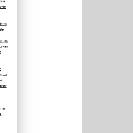
рия
сства
йство
ейн
опрос
ранты
п
ч
е
фиша
жа
твие
етки
я