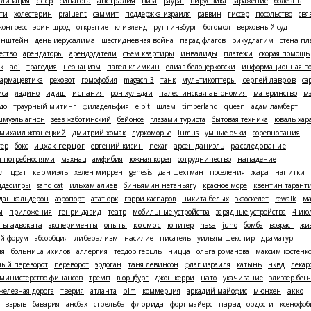
лизация
ссср
синагога
австралия
виза
paypal
вирус зика
заражение
болезнь
ти
холестерин
praluent
саммит
поддержка израиля
раввин
гиссер
посольство
свя
конгресс
эрин шрод
открытие
кливленд
рут гинзбург
богомол
верховный суд
инштейн
день иерусалима
шестидневная война
парад флагов
рикудлагим
стена п
ество
арендаторы
арендодатели
съем квартиры
инвалиды
платежи
скорая помощь
к
adi
трагедия
неонацизм
павел климкин
елиав белоцерковски
информационная в
армацевтика
реховот
гомофобия
magach 3
танк
мультикоптеры
сергей лавров
са
иса
ладино
идиш
испания
рон хульдаи
палестинская автономия
материнство
мэ
до
траурный митинг
филадельфия
elbit
шлем
timberland
queen
адам ламберт
шмуэль агнон
зеев жаботинский
бейонсе
глазами туриста
бытовая техника
юваль хар
михаил жванецкий
дмитрий хомак
луркоморье
lumus
умные очки
соревнования
ицхак герцог
тер
бокс
евгений кисин
nexar
арсен даниэль
расследование
и потребностями
махнац
амфибия
южная корея
сотрудничество
нападение
ол
цфат
кармиэль
хелен миррен
genesis
дан шехтман
поселения
жара
напитки
идеоигры
sand cat
ильхам алиев
биньямин нетаньягу
красное море
квентин тарант
дан кальдерон
аэропорт
ататюрк
гарри каспаров
никита белых
экзоскелет
rewalk
ма
ы
приложения
генри давид
театр
мобильные устройства
зарядные устройства
4 ию
еты адвоката
эксперименты
опыты
космос
юпитер
nasa
juno
бомба
возраст
жи
ий форум
абсорбция
либерализм
насилие
писатель
уильям шекспир
драматург
ия
больница ихилов
аллергия
теодор герцль
ницца
ольга романова
максим костенк
ный переворот
переворот
эрдоган
таня левинсон
флаг израиля
катынь
нквд
лекар
министерство финансов
тремп
вюрцбург
джон керри
нато
укачивание
элиэзер бен
железная дорога
тверия
атланта
blm
коммерция
аркадий майофис
мюнхен
акко
взрыв
бавария
ансбах
стрельба
флорида
форт майерс
парад гордости
ксенофоб