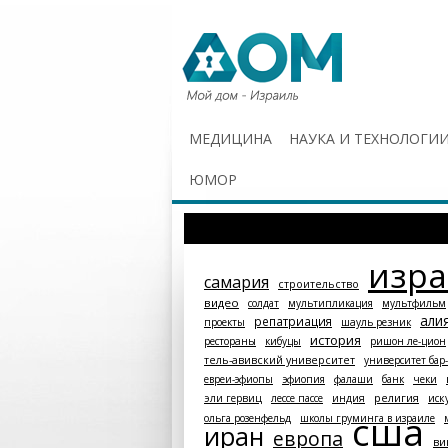
МЕДИЦИНА
НАУКА И ТЕХНОЛОГИ
ЮМОР
изр
самария
строительство
видео
солдат
мультипликация
мультфильм
али
репатриация
проекты
шауль резник
история
рестораны
кибуцы
ришон ле-цион
тель-авивский университет
университет бар
евреи-эфиопы
эфиопия
фалаши
банк
чеки
религия
эли гервиц
лессе пассе
индия
иск
сша
ольга розенфельд
школы груминга в израиле
иран
европа
ви