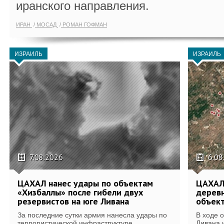
иранского направления.
ИРАН
МОСАД
РОМАН ГОФМАН
ИЗРАИЛЬ
ИЗРАИЛЬ
7.08.2026
6.08
ЦАХАЛ нанес удары по объектам
ЦАХАЛ:
«Хизбаллы» после гибели двух
деревн
резервистов на юге Ливана
объек
За последние сутки армия нанесла удары по
В ходе 
террористической инфраструктуре...
Ливана 