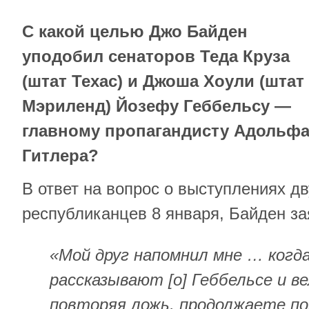
С какой целью Джо Байден
уподобил сенаторов Теда Круза
(штат Техас) и Джоша Хоули (штат
Мэриленд) Йозефу Геббельсу —
главному пропагандисту Адольф
Гитлера?
В ответ на вопрос о выступлениях дв
республиканцев 8 января, Байден за
«Мой друг напомнил мне … когд
рассказывают [о] Геббельсе и ве
повторяя ложь, продолжаете п