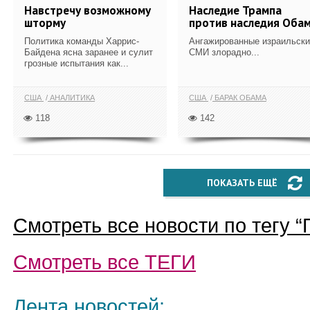
Навстречу возможному
Наследие Трампа
шторму
против наследия Оба
Политика команды Харрис-
Ангажированные израильски
Байдена ясна заранее и сулит
СМИ злорадно...
грозные испытания как...
США
АНАЛИТИКА
США
БАРАК ОБАМА
118
142
ПОКАЗАТЬ ЕЩЁ
Смотреть все новости по тегу “
Смотреть все
ТЕГИ
Лента новостей: