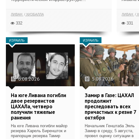
ЛИВАН
ХИЗБАЛЛА
ЛИВАН
Х
332
331
ИЗРАИЛЬ
ИЗРАИЛЬ
6.08.2026
5.08.2026
На юге Ливана погибли
Замир в Газе: ЦАХАЛ
двое резервистов
продолжит
ЦАХАЛа, четверо
преследовать всех
получили тяжелые
причастных к резне 7
ранения
октября
На юге Ливана погибли майор
Начальник Генштаба Эяль
резерва Харель Биреншток и
Замир в среду, 5 августа,
прапорщик резерва Тамир
провел оценку ситуации в