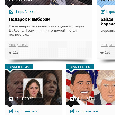
Игорь Гиндлер
Кэрол
Подарок к выборам
Байде
Израи
Из-за непрофессионализма администрации
Байдена, Трамп – и никто другой – стал
Израильс
полностью...
США
ЛЕВЫЕ
США
ЛЕ
112
126
ПУБЛИЦИСТИКА
ПУБЛИЦИСТИКА
17.11.2020
15.11.2020
Кэролайн Глик
Кэролайн Глик