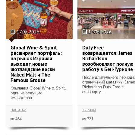
17.05.2026
14.04.2026
Global Wine & Spirit
Duty Free
расширяет портфель:
возвращается: James
на рынок Израиля
Richardson
выходят новые
возобновляет полную
шотландские виски
работу в Бен-Гурионе
Naked Malt и The
После длительного периода
Famous Grouse
ограничений магазины Jame
Richardson Duty Free в
Компания Global Wine & Spirit,
аэропорту...
один из ведущих
импортёров...
НАПИТКИ
ТУРИЗМ
484
731