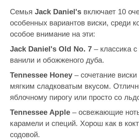
Семья
Jack
Daniel
'
s
включает 10 оче
особенных вариантов виски, среди к
особое внимание на эти:
Jack
Daniel
'
s
Old
No
. 7
– классика с
ванили и обожженого дуба.
Tennessee
Honey
– сочетание виски 
мягким сладковатым вкусом. Отличн
яблочному пирогу или просто со льд
Tennessee
Apple
– освежающие ноты
карамели и специй. Хорош как в кокт
содовой.