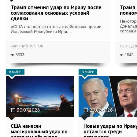
Трамп отменил удар по Ирану после
Трамп 
согласования основных условий
полном
сделки
Некотор
Дональд
«США полностью готовы к действиям против
соглаше
Исламской Республики Иран...
БЛИЖНИЙ ВОСТОК
США
ДОН
5333
1842
В МИРЕ
В МИРЕ
30.07.2026
29.07.2026
США нанесли
Новые удары по Иран
массированный удар по
остаются среди
десяткам объектов
вариантов,