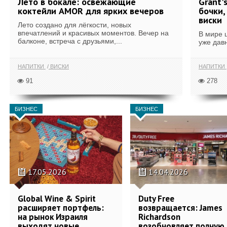
Лето в бокале: освежающие
Grant'
коктейли AMOR для ярких вечеров
бочки,
виски
Лето создано для лёгкости, новых
впечатлений и красивых моментов. Вечер на
В мире 
балконе, встреча с друзьями,...
уже дав
НАПИТКИ
ВИСКИ
НАПИТКИ
91
278
БИЗНЕС
БИЗНЕС
17.05.2026
14.04.2026
Global Wine & Spirit
Duty Free
расширяет портфель:
возвращается: James
на рынок Израиля
Richardson
выходят новые
возобновляет полную