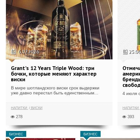
6.07.2026
25.0
Grant's 12 Years Triple Wood: три
Отмеч
бочки, которые меняют характер
америк
виски
бренды
свобо
В мире шотландского виски срок выдержки
уже давно перестал быть единственным...
4 июля 
НАПИТКИ
ВИСКИ
НАПИТКИ
278
393
БИЗНЕС
БИЗНЕС