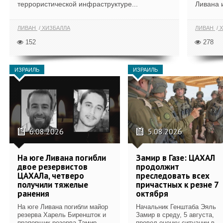
террористической инфраструктуре...
Ливана 
ЛИВАН
ХИЗБАЛЛА
ЛИВАН
Х
152
278
ИЗРАИЛЬ
ИЗРАИЛЬ
6.08.2026
5.08.2026
На юге Ливана погибли
Замир в Газе: ЦАХАЛ
двое резервистов
продолжит
ЦАХАЛа, четверо
преследовать всех
получили тяжелые
причастных к резне 7
ранения
октября
На юге Ливана погибли майор
Начальник Генштаба Эяль
резерва Харель Биреншток и
Замир в среду, 5 августа,
прапорщик резерва Тамир
провел оценку ситуации в