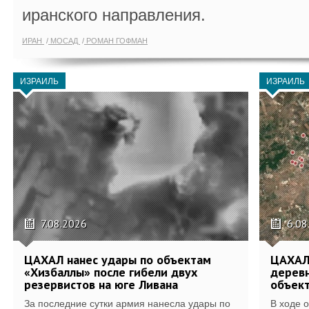
иранского направления.
ИРАН
МОСАД
РОМАН ГОФМАН
ИЗРАИЛЬ
ИЗРАИЛЬ
7.08.2026
6.08
ЦАХАЛ нанес удары по объектам
ЦАХАЛ:
«Хизбаллы» после гибели двух
деревн
резервистов на юге Ливана
объек
За последние сутки армия нанесла удары по
В ходе 