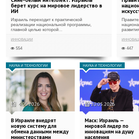
берет курс на мировое лидерство в
национ
ИИ
искусс
Израиль переходит к практической
Правите
реализации национальной программы,
национа
главной целью которой...
развития
ИННОВАЦИИ
ИННОВАЦ
554
447
НАУКА И ТЕХНОЛОГИИ
НАУКА И ТЕХНОЛОГИИ
4.06.2026
20.05.2026
В Израиле внедрят
Маск: Израиль —
новую систему для
мировой лидер по
обмена данными между
инновациям на душу
министерствами
населения