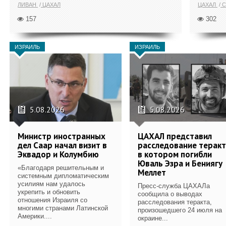
ЛИВАН
ЦАХАЛ
ЦАХАЛ
С
157
302
ИЗРАИЛЬ
ИЗРАИЛЬ
5.08.2026
5.08.2026
Министр иностранных
ЦАХАЛ представил
дел Саар начал визит в
расследование теракт
Эквадор и Колумбию
в котором погибли
Юваль Эзра и Бениягу
«Благодаря решительным и
Меллет
системным дипломатическим
усилиям нам удалось
Пресс-служба ЦАХАЛа
укрепить и обновить
сообщила о выводах
отношения Израиля со
расследования теракта,
многими странами Латинской
произошедшего 24 июля на
Америки....
окраине...