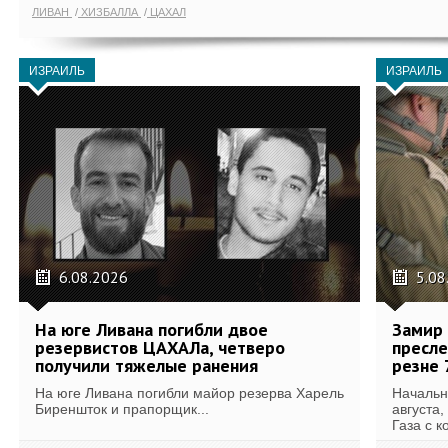
ЛИВАН
ХИЗБАЛЛА
ЦАХАЛ
ИЗРАИЛЬ
ИЗРАИЛЬ
6.08.2026
5.08
На юге Ливана погибли двое
Замир 
резервистов ЦАХАЛа, четверо
пресле
получили тяжелые ранения
резне 
На юге Ливана погибли майор резерва Харель
Начальн
Биреншток и прапорщик...
августа,
Газа с к