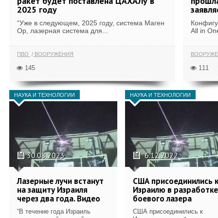
ракет будет поставлена ЦАХАЛу в
прошла
2025 году
заявля
“Уже в следующем, 2025 году, система Маген
Конфигу
Ор, лазерная система для...
All in O
ПВО
ВООРУЖЕНИЯ
ВООРУЖ
145
111
НАУКА И ТЕХНОЛОГИИ
НАУКА И ТЕХНОЛОГИИ
30.08.2023
6.12.2022
Лазерные лучи встанут
США присоединились 
на защиту Израиля
Израилю в разработке
через два года. Видео
боевого лазера
“В течение года Израиль
США присоединились к