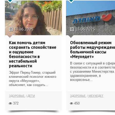
17.06.2025
15.06.2025
Как помочь детям
Обновленный режим
сохранять спокойствие
работы медучрежден
и ощущение
больничной кассы
безопасности в
«Меухедет»
нестабильной
В связи с ситуацией в сфер
реальности
безопасности и в соответст
с указаниями Министерства
Эфрат Перец-Томер, старший
здравоохранения, в
клинический психолог южного
воскресенье...
округа «Меухедет»,
объясняет, как создать...
ЗДОРОВЬЕ
ДЕТИ
ЗДОРОВЬЕ
МЕУХЕДЕТ
372
450