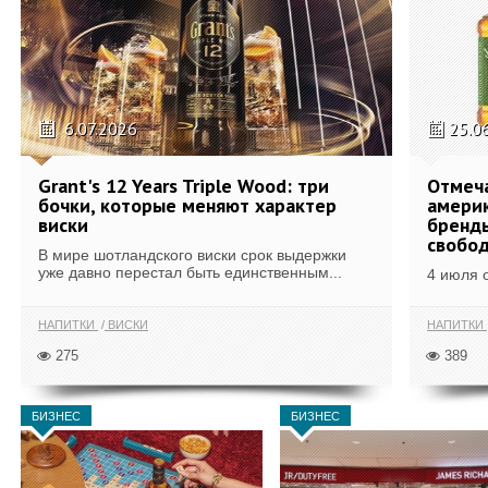
6.07.2026
25.0
Grant's 12 Years Triple Wood: три
Отмеч
бочки, которые меняют характер
америк
виски
бренды
свобо
В мире шотландского виски срок выдержки
уже давно перестал быть единственным...
4 июля 
НАПИТКИ
ВИСКИ
НАПИТКИ
275
389
БИЗНЕС
БИЗНЕС