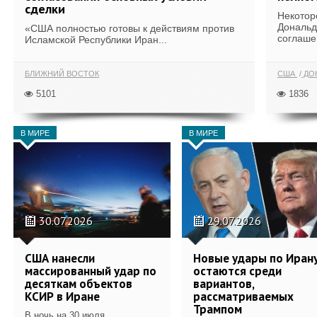
сделки
Некотор
Дональд
«США полностью готовы к действиям против
соглаше
Исламской Республики Иран...
БЛИЖНИЙ ВОСТОК
США
ДОН
5101
1836
В МИРЕ
В МИРЕ
30.07.2026
29.07.2026
США нанесли
Новые удары по Иран
массированный удар по
остаются среди
десяткам объектов
вариантов,
КСИР в Иране
рассматриваемых
Трампом
В ночь на 30 июля