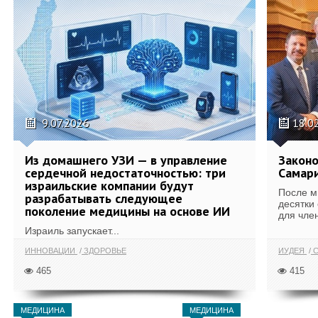
9.07.2026
18.0
Из домашнего УЗИ — в управление
Законо
сердечной недостаточностью: три
Самари
израильские компании будут
После м
разрабатывать следующее
десятки
поколение медицины на основе ИИ
для член
Израиль запускает...
ИННОВАЦИИ
ЗДОРОВЬЕ
ИУДЕЯ
С
465
415
МЕДИЦИНА
МЕДИЦИНА