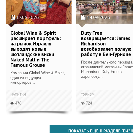
17.05.2026
14.04.2026
Global Wine & Spirit
Duty Free
расширяет портфель:
возвращается: James
на рынок Израиля
Richardson
выходят новые
возобновляет полную
шотландские виски
работу в Бен-Гурионе
Naked Malt и The
После длительного периода
Famous Grouse
ограничений магазины Jame
Richardson Duty Free в
Компания Global Wine & Spirit,
аэропорту...
один из ведущих
импортёров...
НАПИТКИ
ТУРИЗМ
478
724
ПОКАЗАТЬ ЕЩЁ В РАЗДЕЛЕ "БИЗН