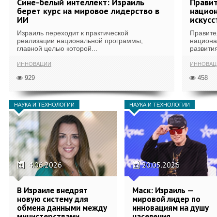
Сине-белый интеллект: Израиль
Правит
берет курс на мировое лидерство в
национ
ИИ
искусс
Израиль переходит к практической
Правите
реализации национальной программы,
национа
главной целью которой...
развития
ИННОВАЦИИ
ИННОВАЦ
929
458
НАУКА И ТЕХНОЛОГИИ
НАУКА И ТЕХНОЛОГИИ
4.06.2026
20.05.2026
В Израиле внедрят
Маск: Израиль —
новую систему для
мировой лидер по
обмена данными между
инновациям на душу
министерствами
населения