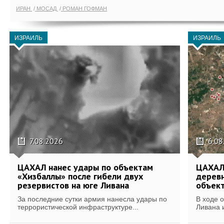
ИРАН
МОСАД
РОМАН ГОФМАН
ИЗРАИЛЬ
ИЗРАИЛЬ
7.08.2026
6.08
ЦАХАЛ нанес удары по объектам
ЦАХАЛ:
«Хизбаллы» после гибели двух
деревн
резервистов на юге Ливана
объек
За последние сутки армия нанесла удары по
В ходе 
террористической инфраструктуре...
Ливана 