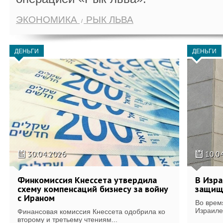
ЭКОНОМИКА
РЫК ЛЬВА
ДЕНЬГИ
ДЕНЬГИ
30.04.2026
10.0
Финкомиссия Кнессета утвердила
В Изра
схему компенсаций бизнесу за войну
защищ
с Ираном
Во врем
Израиле
Финансовая комиссия Кнессета одобрила ко
второму и третьему чтениям...