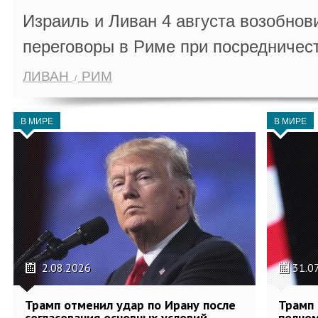
Израиль и Ливан 4 августа возобно
переговоры в Риме при посредничес
ЛИВАН
РИМ
В МИРЕ
В МИРЕ
2.08.2026
31.0
Трамп отменил удар по Ирану после
Трамп 
согласования основных условий
полном