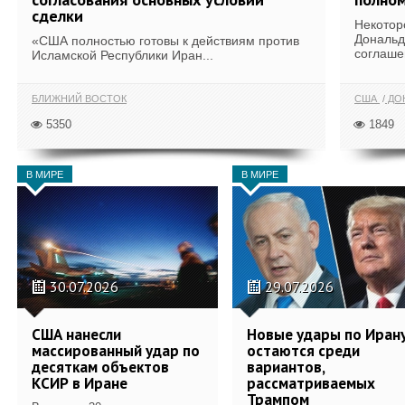
сделки
Некотор
Дональд
«США полностью готовы к действиям против
соглаше
Исламской Республики Иран...
БЛИЖНИЙ ВОСТОК
США
ДОН
5350
1849
В МИРЕ
В МИРЕ
30.07.2026
29.07.2026
США нанесли
Новые удары по Иран
массированный удар по
остаются среди
десяткам объектов
вариантов,
КСИР в Иране
рассматриваемых
Трампом