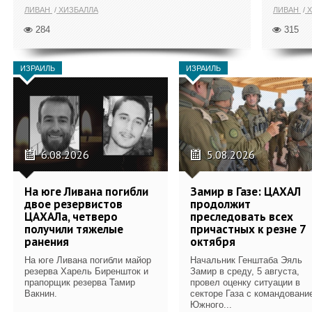
ЛИВАН
ХИЗБАЛЛА
ЛИВАН
Х
284
315
ИЗРАИЛЬ
ИЗРАИЛЬ
6.08.2026
5.08.2026
На юге Ливана погибли
Замир в Газе: ЦАХАЛ
двое резервистов
продолжит
ЦАХАЛа, четверо
преследовать всех
получили тяжелые
причастных к резне 7
ранения
октября
На юге Ливана погибли майор
Начальник Генштаба Эяль
резерва Харель Биреншток и
Замир в среду, 5 августа,
прапорщик резерва Тамир
провел оценку ситуации в
Вакнин.
секторе Газа с командовани
Южного...