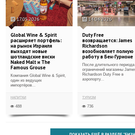
17.05.2026
14.04.2026
Global Wine & Spirit
Duty Free
расширяет портфель:
возвращается: James
на рынок Израиля
Richardson
выходят новые
возобновляет полную
шотландские виски
работу в Бен-Гурионе
Naked Malt и The
После длительного периода
Famous Grouse
ограничений магазины Jame
Richardson Duty Free в
Компания Global Wine & Spirit,
аэропорту...
один из ведущих
импортёров...
НАПИТКИ
ТУРИЗМ
488
736
ПОКАЗАТЬ ЕЩЁ В РАЗДЕЛЕ "БИЗН