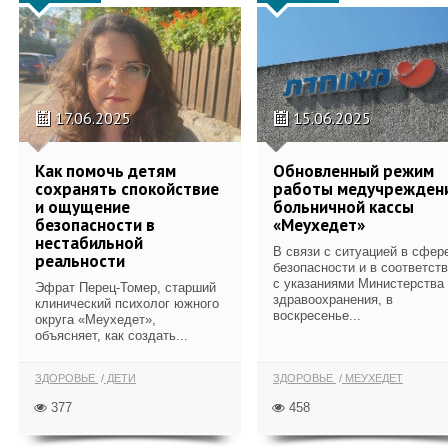
17.06.2025
15.06.2025
Как помочь детям
Обновленный режим
сохранять спокойствие
работы медучрежден
и ощущение
больничной кассы
безопасности в
«Меухедет»
нестабильной
В связи с ситуацией в сфер
реальности
безопасности и в соответст
с указаниями Министерства
Эфрат Перец-Томер, старший
здравоохранения, в
клинический психолог южного
воскресенье...
округа «Меухедет»,
объясняет, как создать...
ЗДОРОВЬЕ
ДЕТИ
ЗДОРОВЬЕ
МЕУХЕДЕТ
377
458