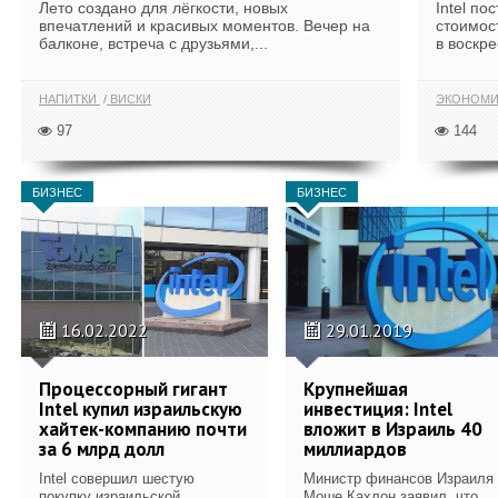
Лето создано для лёгкости, новых
Intel по
впечатлений и красивых моментов. Вечер на
стоимос
балконе, встреча с друзьями,...
в воскр
НАПИТКИ
ВИСКИ
ЭКОНОМИ
97
144
БИЗНЕС
БИЗНЕС
16.02.2022
29.01.2019
Процессорный гигант
Крупнейшая
Intel купил израильскую
инвестиция: Intel
хайтек-компанию почти
вложит в Израиль 40
за 6 млрд долл
миллиардов
Intel совершил шестую
Министр финансов Израиля
покупку израильской
Моше Кахлон заявил, что