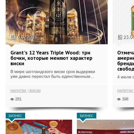
6.07.2026
25.0
Grant's 12 Years Triple Wood: три
Отмеч
бочки, которые меняют характер
америк
виски
бренды
свобо
В мире шотландского виски срок выдержки
уже давно перестал быть единственным...
4 июля 
НАПИТКИ
ВИСКИ
НАПИТКИ
281
398
БИЗНЕС
БИЗНЕС