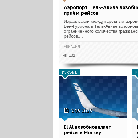
Аэропорт Тель-Авива возобн
приём рейсов
Израильский международный аэроп
Бен-Гуриона в Тель-Авиве возобно
ограниченного количества гражданс
рейсов....
АВИАЦИЯ
131
ИЗРАИЛЬ
И
2.05.2025
El Al возобновиляет
рейсы в Москву