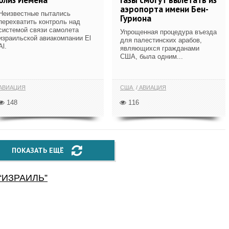
аэропорта имени Бен-
Неизвестные пытались
Гуриона
перехватить контроль над
системой связи самолета
Упрощенная процедура въезда
израильской авиакомпании El
для палестинских арабов,
Al.
являющихся гражданами
США, была одним...
АВИАЦИЯ
США
АВИАЦИЯ
148
116
ПОКАЗАТЬ ЕЩЁ
“
ИЗРАИЛЬ
”