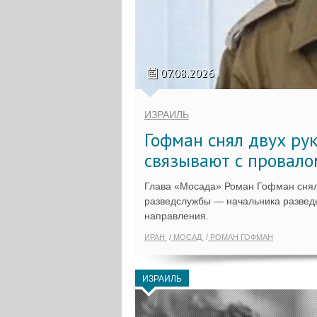
07.08.2026
ИЗРАИЛЬ
Гофман снял двух ру
связывают с провало
Глава «Мосада» Роман Гофман снял
разведслужбы — начальника разведы
направления.
ИРАН
МОСАД
РОМАН ГОФМАН
ИЗРАИЛЬ