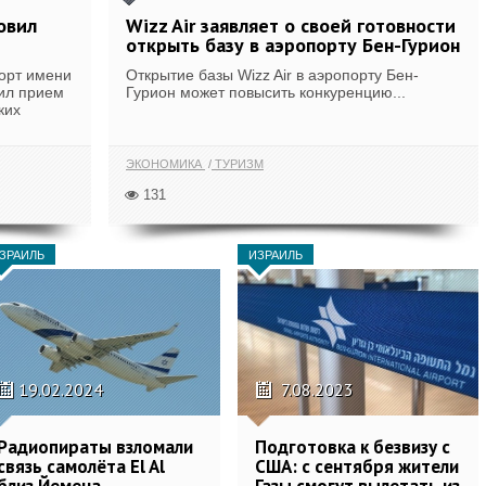
овил
Wizz Air заявляет о своей готовности
открыть базу в аэропорту Бен-Гурион
орт имени
Открытие базы Wizz Air в аэропорту Бен-
вил прием
Гурион может повысить конкуренцию...
ких
ЭКОНОМИКА
ТУРИЗМ
131
ЗРАИЛЬ
ИЗРАИЛЬ
19.02.2024
7.08.2023
Радиопираты взломали
Подготовка к безвизу с
связь самолёта El Al
США: с сентября жители
близ Йемена
Газы смогут вылетать из