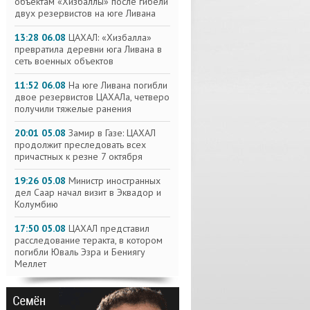
объектам «Хизбаллы» после гибели
двух резервистов на юге Ливана
13:28 06.08
ЦАХАЛ: «Хизбалла»
превратила деревни юга Ливана в
сеть военных объектов
11:52 06.08
На юге Ливана погибли
двое резервистов ЦАХАЛа, четверо
получили тяжелые ранения
20:01 05.08
Замир в Газе: ЦАХАЛ
продолжит преследовать всех
причастных к резне 7 октября
19:26 05.08
Министр иностранных
дел Саар начал визит в Эквадор и
Колумбию
17:50 05.08
ЦАХАЛ представил
расследование теракта, в котором
погибли Юваль Эзра и Бениягу
Меллет