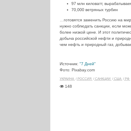
97 млн киловатт, вырабатывае
70,000 ветряных турбин
…готовятся заменить Россию на мир
нужно соблюдать санкции, если мож
более низкой цене. И этот политиче
добыча российской нефти и природн
чем нефть и природный газ, добыв
Источник:
"7 Дней"
Фото: Pixabay.com
УКРАИНА
РОССИЯ
САНКЦИИ
США
РФ
148