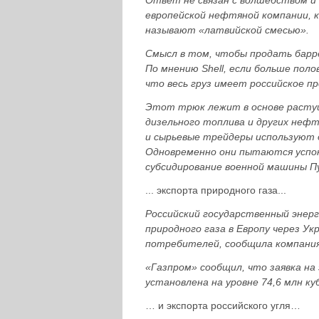
Ответ не связан с волшебством и 
европейской нефтяной компании, 
называют «латвийской смесью».
Смысл в том, чтобы продать барре
По мнению Shell, если больше поло
что весь груз имеет российское п
Этот трюк лежит в основе растущ
дизельного топлива и других неф
и сырьевые трейдеры используют д
Одновременно они пытаются успо
субсидирование военной машины П
... экспорта природного газа...
Российский государственный энер
природного газа в Европу через У
потребителей, сообщила компания
«Газпром» сообщил, что заявка на 
установлена на уровне 74,6 млн к
… и экспорта российского угля…