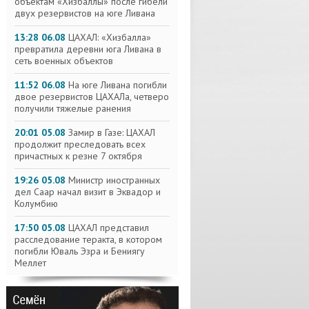
объектам «Хизбаллы» после гибели
двух резервистов на юге Ливана
13:28 06.08
ЦАХАЛ: «Хизбалла»
превратила деревни юга Ливана в
сеть военных объектов
11:52 06.08
На юге Ливана погибли
двое резервистов ЦАХАЛа, четверо
получили тяжелые ранения
20:01 05.08
Замир в Газе: ЦАХАЛ
продолжит преследовать всех
причастных к резне 7 октября
19:26 05.08
Министр иностранных
дел Саар начал визит в Эквадор и
Колумбию
17:50 05.08
ЦАХАЛ представил
расследование теракта, в котором
погибли Юваль Эзра и Бениягу
Меллет