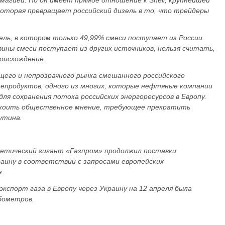
магией. Но он имеет прямое отношение к Shell, крупнейшей
которая превращает российский дизель в то, что трейдеры
ль, в котором только 49,99% смеси поступает из России.
вины смеси поступает из других источников, нельзя считать,
роисхождение.
его и непрозрачного рынка смешанного российского
тепродуктов, одного из многих, которые нефтяные компании
ля сохранения потока российских энергоресурсов в Европу.
коить общественное мнение, требующее прекратить
утина.
гетический гигант «Газпром» продолжил поставки
краину в соответствии с запросами европейских
.
экспорт газа в Европу через Украину на 12 апреля была
убометров.