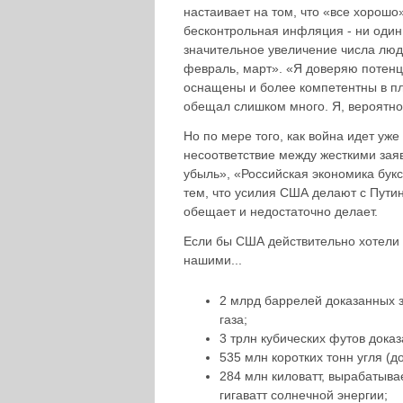
настаивает на том, что «все хорошо»
бесконтрольная инфляция - ни один
значительное увеличение числа люд
февраль, март». «Я доверяю потенц
оснащены и более компетентны в пл
обещал слишком много. Я, вероятно,
Но по мере того, как война идет у
несоответствие между жесткими зая
убыль», «Российская экономика буксу
тем, что усилия США делают с Пути
обещает и недостаточно делает.
Если бы США действительно хотели 
нашими...
2 млрд баррелей доказанных з
газа;
3 трлн кубических футов доказ
535 млн коротких тонн угля (
284 млн киловатт, вырабатыва
гигаватт солнечной энергии;