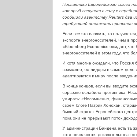
Посланники Европейского союза на
который вступит в силу с середины
сообщили агентству Reuters два и
требующей отложить принятие э
Если все это сложить, то получается
экспорте энергоносителей, чем в п
«Bloomberg Economics ожидает, что 
энергоносителей в этом году, что бо
И хотя многие ожидали, что Россия б
возможно, ее лидеры в самом деле с
адаптируются к миру после введени
В конце концов, если вы вводите эк
серьезно ослабило противника. Росс
умирать: «Несомненно, финансовые 
своем блоге Патрик Хонохан, старш
бывший стратег Европейского центра
пока они не прерывают поток доходо
У администрации Байдена есть та же
хотя появляются доказательства тог