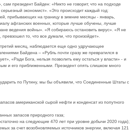
, сам президент Байден: «Никто не говорит, что на подходе
 серьезный экономист». «Это происходит каждый год:
ей, прибывающих на границу в зимние месяцы - январь,
иалу афганских военных, которые лучше обучены, лучше
ане ведения войны». «Я собираюсь остановить вирус». «Я не
 превзошел то, что все думали, что произойдет».
же третий месяц, наблюдается еще одно удручающее
влениями Байдена – «Рубль почти сразу же превратился в
ет», «Ради Бога, нельзя позволить ему остаться у власти» - и
ным и его приближенными. Президент опять слишком много
ударить по Путину, мы бы объявили, что Соединенные Штаты с
апасов американской сырой нефти и конденсат из попутного
анных запасов природного газа;
достаточно на следующие 470 лет при уровне добычи 2020 года);
емых за счет возобновляемых источников энергии, включая 121