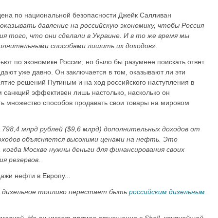
дена по национальной безопасности Джейк Салливан
казывать давление на российскую экономику, чтобы Россия
я того, что они сделали в Украине. И в то же время мы
олнительными способами лишить их доходов».
бьют по экономике России; но было бы разумнее поискать ответ
адают уже давно. Он заключается в том, оказывают ли эти
нятие решений Путиным и на ход российского наступления в
м санкций эффективен лишь настолько, насколько он
сть множество способов продавать свои товары на мировом
 798,4 млрд рублей ($9,6 млрд) дополнительных доходов от
оходов объясняется высокими ценами на нефть. Это
 когда Москве нужны деньги для финансирования своих
ия резервов.
ажи нефти в Европу...
е дизельное топливо перестает быть
российским дизельным