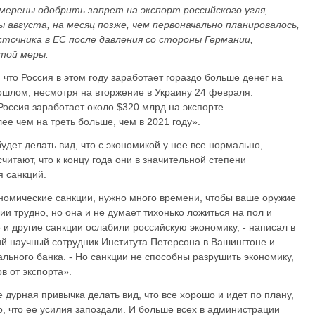
мерены одобрить запрет на экспорт российского угля,
 августа, на месяц позже, чем первоначально планировалось,
сточника в ЕС после давления со стороны Германии,
той меры.
, что Россия в этом году заработает гораздо больше денег на
рошлом, несмотря на вторжение в Украину 24 февраля:
Россия заработает около $320 млрд на экспорте
лее чем на треть больше, чем в 2021 году».
удет делать вид, что с экономикой у нее все нормально,
читают, что к концу года они в значительной степени
я санкций.
ономические санкции, нужно много времени, чтобы ваше оружие
ии трудно, но она и не думает тихонько ложиться на пол и
и другие санкции ослабили российскую экономику, - написал в
ий научный сотрудник Института Петерсона в Вашингтоне и
льного банка. - Но санкции не способны разрушить экономику,
в от экспорта».
 дурная привычка делать вид, что все хорошо и идет по плану,
о, что ее усилия запоздали. И больше всех в администрации