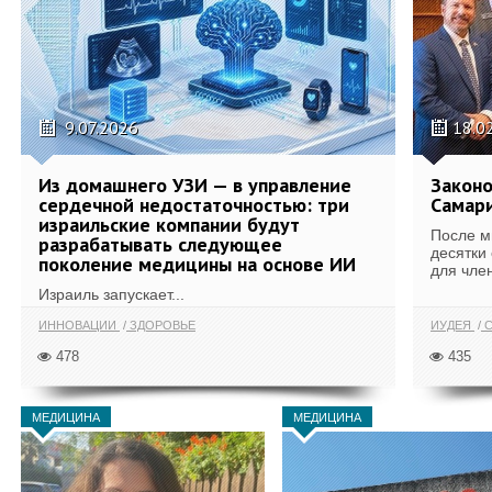
9.07.2026
18.0
Из домашнего УЗИ — в управление
Законо
сердечной недостаточностью: три
Самари
израильские компании будут
После м
разрабатывать следующее
десятки
поколение медицины на основе ИИ
для член
Израиль запускает...
ИННОВАЦИИ
ЗДОРОВЬЕ
ИУДЕЯ
С
478
435
МЕДИЦИНА
МЕДИЦИНА