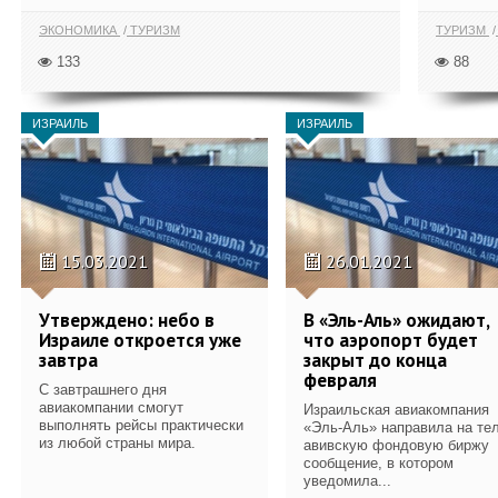
ЭКОНОМИКА
ТУРИЗМ
ТУРИЗМ
133
88
ИЗРАИЛЬ
ИЗРАИЛЬ
15.03.2021
26.01.2021
Утверждено: небо в
В «Эль-Аль» ожидают,
Израиле откроется уже
что аэропорт будет
завтра
закрыт до конца
февраля
С завтрашнего дня
авиакомпании смогут
Израильская авиакомпания
выполнять рейсы практически
«Эль-Аль» направила на тел
из любой страны мира.
авивскую фондовую биржу
сообщение, в котором
уведомила...