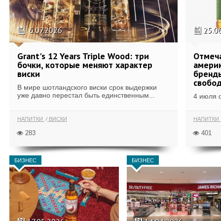
6.07.2026
25.0
Grant's 12 Years Triple Wood: три
Отмеч
бочки, которые меняют характер
америк
виски
бренды
свобо
В мире шотландского виски срок выдержки
уже давно перестал быть единственным...
4 июля 
НАПИТКИ
ВИСКИ
НАПИТКИ
283
401
БИЗНЕС
БИЗНЕС