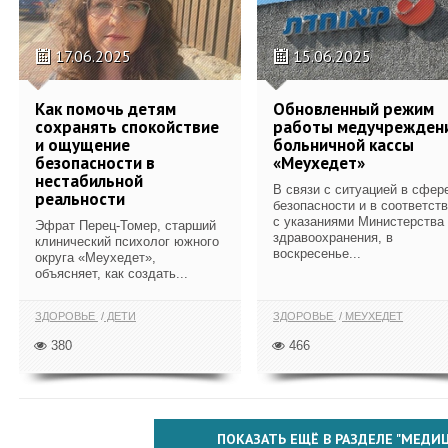
17.06.2025
15.06.2025
Как помочь детям
Обновленный режим
сохранять спокойствие
работы медучрежден
и ощущение
больничной кассы
безопасности в
«Меухедет»
нестабильной
В связи с ситуацией в сфер
реальности
безопасности и в соответст
с указаниями Министерства
Эфрат Перец-Томер, старший
здравоохранения, в
клинический психолог южного
воскресенье...
округа «Меухедет»,
объясняет, как создать...
ЗДОРОВЬЕ
ДЕТИ
ЗДОРОВЬЕ
МЕУХЕДЕТ
380
466
ПОКАЗАТЬ ЕЩЁ В РАЗДЕЛЕ "МЕДИ