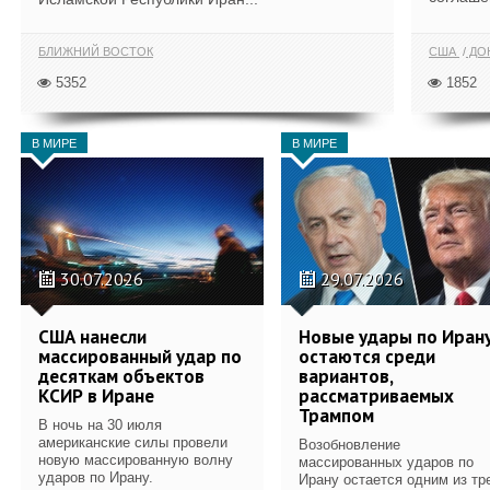
БЛИЖНИЙ ВОСТОК
США
ДОН
5352
1852
В МИРЕ
В МИРЕ
30.07.2026
29.07.2026
США нанесли
Новые удары по Иран
массированный удар по
остаются среди
десяткам объектов
вариантов,
КСИР в Иране
рассматриваемых
Трампом
В ночь на 30 июля
американские силы провели
Возобновление
новую массированную волну
массированных ударов по
ударов по Ирану.
Ирану остается одним из тр