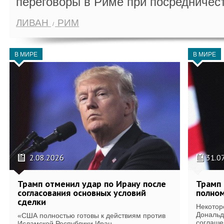
переговоры в Риме при посредничес
ЛИВАН
РИМ
В МИРЕ
В МИРЕ
2.08.2026
31.0
Трамп отменил удар по Ирану после
Трамп 
согласования основных условий
полном
сделки
Некотор
Дональд
«США полностью готовы к действиям против
соглаше
Исламской Республики Иран...