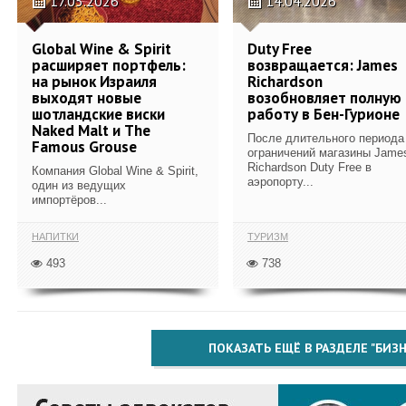
17.05.2026
14.04.2026
Global Wine & Spirit
Duty Free
расширяет портфель:
возвращается: James
на рынок Израиля
Richardson
выходят новые
возобновляет полную
шотландские виски
работу в Бен-Гурионе
Naked Malt и The
После длительного периода
Famous Grouse
ограничений магазины Jame
Richardson Duty Free в
Компания Global Wine & Spirit,
аэропорту...
один из ведущих
импортёров...
НАПИТКИ
ТУРИЗМ
493
738
ПОКАЗАТЬ ЕЩЁ В РАЗДЕЛЕ "БИЗН