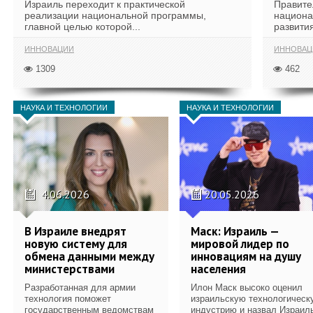
Израиль переходит к практической
Правите
реализации национальной программы,
национа
главной целью которой...
развития
ИННОВАЦИИ
ИННОВАЦ
1309
462
НАУКА И ТЕХНОЛОГИИ
НАУКА И ТЕХНОЛОГИИ
4.06.2026
20.05.2026
В Израиле внедрят
Маск: Израиль —
новую систему для
мировой лидер по
обмена данными между
инновациям на душу
министерствами
населения
Разработанная для армии
Илон Маск высоко оценил
технология поможет
израильскую технологическ
государственным ведомствам
индустрию и назвал Израил