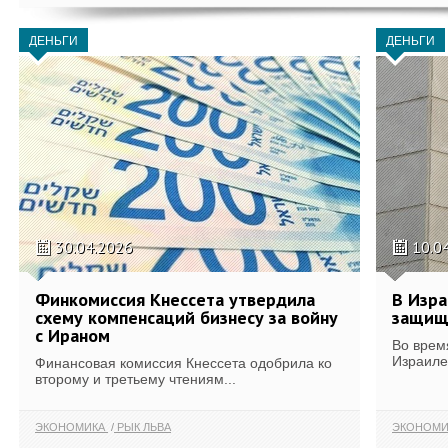
ДЕНЬГИ
ДЕНЬГИ
30.04.2026
10.0
Финкомиссия Кнессета утвердила
В Изра
схему компенсаций бизнесу за войну
защищ
с Ираном
Во врем
Израиле
Финансовая комиссия Кнессета одобрила ко
второму и третьему чтениям...
ЭКОНОМИКА
РЫК ЛЬВА
ЭКОНОМИ