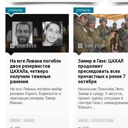
ИЗРАИЛЬ
ИЗРАИЛЬ
6.08.2026
5.08.2026
На юге Ливана погибли
Замир в Газе: ЦАХАЛ
двое резервистов
продолжит
ЦАХАЛа, четверо
преследовать всех
получили тяжелые
причастных к резне 7
ранения
октября
На юге Ливана погибли майор
Начальник Генштаба Эяль
резерва Харель Биреншток и
Замир в среду, 5 августа,
прапорщик резерва Тамир
провел оценку ситуации в
Вакнин.
секторе Газа с командовани
Южного...
ЛИВАН
ЦАХАЛ
ЦАХАЛ
СЕКТОР ГАЗЫ