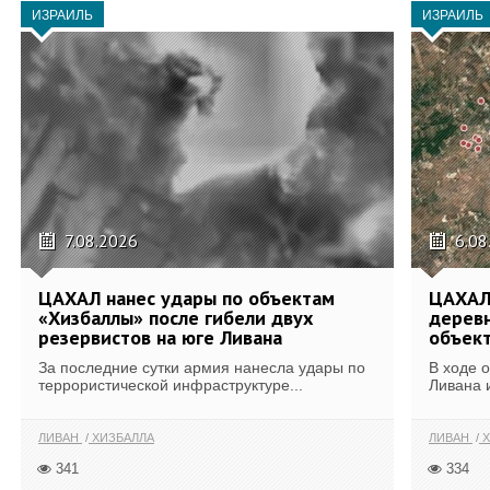
ИЗРАИЛЬ
ИЗРАИЛЬ
7.08.2026
6.08
ЦАХАЛ нанес удары по объектам
ЦАХАЛ:
«Хизбаллы» после гибели двух
деревн
резервистов на юге Ливана
объек
За последние сутки армия нанесла удары по
В ходе 
террористической инфраструктуре...
Ливана 
ЛИВАН
ХИЗБАЛЛА
ЛИВАН
Х
341
334