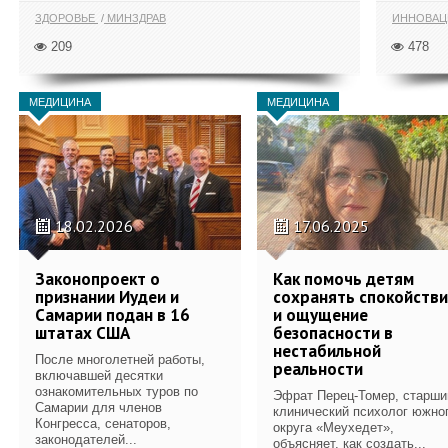
ЗДОРОВЬЕ
МИНЗДРАВ
ИННОВА
209
478
МЕДИЦИНА
МЕДИЦИНА
18.02.2026
17.06.2025
Законопроект о
Как помочь детям
признании Иудеи и
сохранять спокойств
Самарии подан в 16
и ощущение
штатах США
безопасности в
нестабильной
После многолетней работы,
реальности
включавшей десятки
ознакомительных туров по
Эфрат Перец-Томер, старши
Самарии для членов
клинический психолог южно
Конгресса, сенаторов,
округа «Меухедет»,
законодателей...
объясняет, как создать...