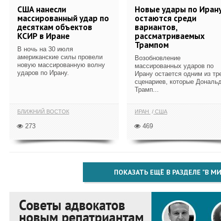
США нанесли
Новые удары по Иран
массированный удар по
остаются среди
десяткам объектов
вариантов,
КСИР в Иране
рассматриваемых
Трампом
В ночь на 30 июля
американские силы провели
Возобновление
новую массированную волну
массированных ударов по
ударов по Ирану.
Ирану остается одним из тр
сценариев, которые Дональ
Трамп...
БЛИЖНИЙ ВОСТОК
ИРАН
США
273
469
ПОКАЗАТЬ ЕЩЁ В РАЗДЕЛЕ "В МИ