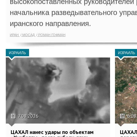
высокопоставленных руководителей
начальника разведывательного упра
иранского направления.
ИРАН
МОСАД
РОМАН ГОФМАН
ИЗРАИЛЬ
ИЗРАИЛЬ
7.08.2026
6.08
ЦАХАЛ нанес удары по объектам
ЦАХАЛ: