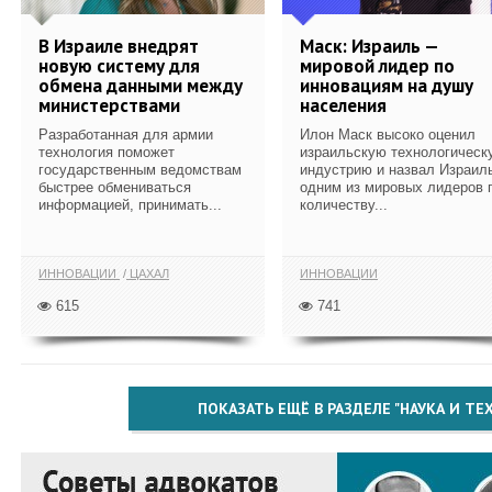
В Израиле внедрят
Маск: Израиль —
новую систему для
мировой лидер по
обмена данными между
инновациям на душу
министерствами
населения
Разработанная для армии
Илон Маск высоко оценил
технология поможет
израильскую технологическ
государственным ведомствам
индустрию и назвал Израил
быстрее обмениваться
одним из мировых лидеров 
информацией, принимать...
количеству...
ИННОВАЦИИ
ЦАХАЛ
ИННОВАЦИИ
615
741
ПОКАЗАТЬ ЕЩЁ В РАЗДЕЛЕ "НАУКА И Т