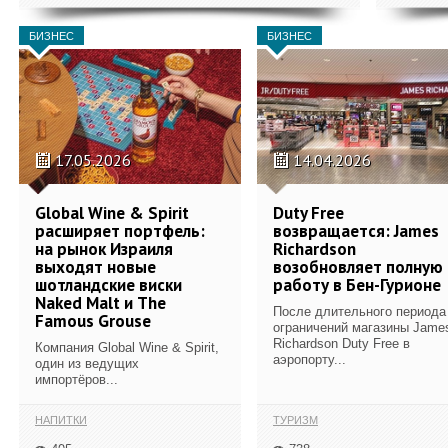
БИЗНЕС
БИЗНЕС
17.05.2026
14.04.2026
Global Wine & Spirit
Duty Free
расширяет портфель:
возвращается: James
на рынок Израиля
Richardson
выходят новые
возобновляет полную
шотландские виски
работу в Бен-Гурионе
Naked Malt и The
После длительного периода
Famous Grouse
ограничений магазины Jame
Richardson Duty Free в
Компания Global Wine & Spirit,
аэропорту...
один из ведущих
импортёров...
НАПИТКИ
ТУРИЗМ