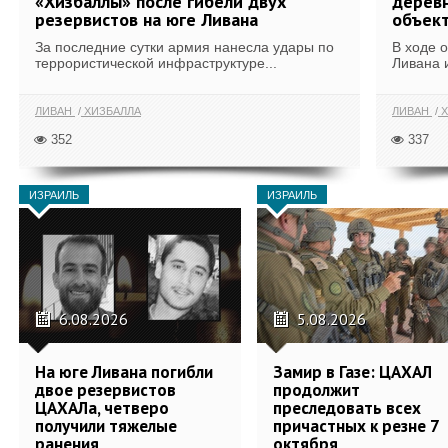
«Хизбаллы» после гибели двух
деревн
резервистов на юге Ливана
объек
За последние сутки армия нанесла удары по
В ходе 
террористической инфраструктуре...
Ливана 
ЛИВАН
ХИЗБАЛЛА
ЛИВАН
Х
352
337
ИЗРАИЛЬ
ИЗРАИЛЬ
6.08.2026
5.08.2026
На юге Ливана погибли
Замир в Газе: ЦАХАЛ
двое резервистов
продолжит
ЦАХАЛа, четверо
преследовать всех
получили тяжелые
причастных к резне 7
ранения
октября