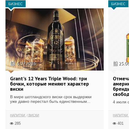
БИЗНЕС
БИЗНЕС
6.07.2026
25.0
Grant's 12 Years Triple Wood: три
Отмеч
бочки, которые меняют характер
америк
виски
бренды
свобо
В мире шотландского виски срок выдержки
уже давно перестал быть единственным...
4 июля 
НАПИТКИ
ВИСКИ
НАПИТКИ
285
401