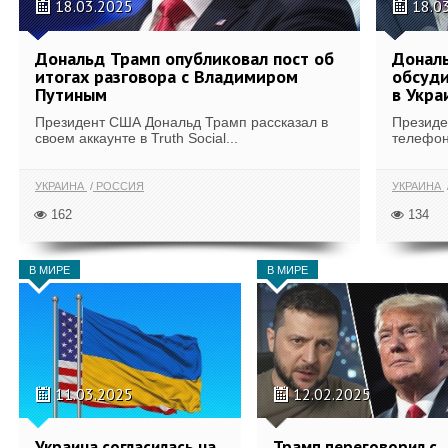
18.03.2025
18.0
Дональд Трамп опубликовал пост об
Дональ
итогах разговора с Владимиром
обсуди
Путиным
в Укра
Президент США Дональд Трамп рассказал в
Президе
своем аккаунте в Truth Social...
телефон
УКРАИНА
РОССИЯ
УКРАИНА
162
134
В МИРЕ
В МИРЕ
11.03.2025
12.02.2025
Украина согласилась на
Трамп переговорил с