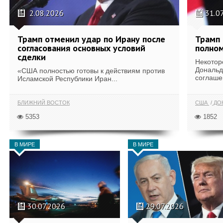
2.08.2026
31.0
Трамп отменил удар по Ирану после
Трамп 
согласования основных условий
полном
сделки
Некотор
Дональд
«США полностью готовы к действиям против
соглаше
Исламской Республики Иран...
БЛИЖНИЙ ВОСТОК
США
ДОН
5353
1852
В МИРЕ
В МИРЕ
30.07.2026
29.07.2026