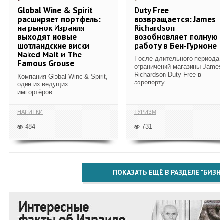
Global Wine & Spirit
Duty Free
расширяет портфель:
возвращается: James
на рынок Израиля
Richardson
выходят новые
возобновляет полную
шотландские виски
работу в Бен-Гурионе
Naked Malt и The
После длительного периода
Famous Grouse
ограничений магазины Jame
Richardson Duty Free в
Компания Global Wine & Spirit,
аэропорту...
один из ведущих
импортёров...
НАПИТКИ
ТУРИЗМ
484
731
ПОКАЗАТЬ ЕЩЁ В РАЗДЕЛЕ "БИЗН