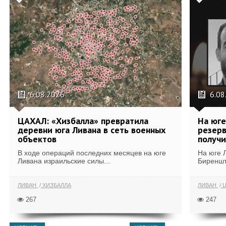
6.08.2026
6.08
ЦАХАЛ: «Хизбалла» превратила
На юге
деревни юга Ливана в сеть военных
резерв
объектов
получи
В ходе операций последних месяцев на юге
На юге 
Ливана израильские силы...
Биреншт
ЛИВАН
ХИЗБАЛЛА
ЛИВАН
Ц
267
247