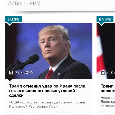
ЛИВАН
РИМ
В МИРЕ
В МИРЕ
2.08.2026
31.0
Трамп отменил удар по Ирану после
Трамп 
согласования основных условий
полном
сделки
Некотор
Дональд
«США полностью готовы к действиям против
соглаше
Исламской Республики Иран...