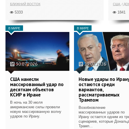
БЛИЖНИЙ ВОСТОК
США
ДОН
5333
1841
В МИРЕ
В МИРЕ
30.07.2026
29.07.2026
США нанесли
Новые удары по Иран
массированный удар по
остаются среди
десяткам объектов
вариантов,
КСИР в Иране
рассматриваемых
Трампом
В ночь на 30 июля
американские силы провели
Возобновление
новую массированную волну
массированных ударов по
ударов по Ирану.
Ирану остается одним из тр
сценариев, которые Дональ
Трамп...