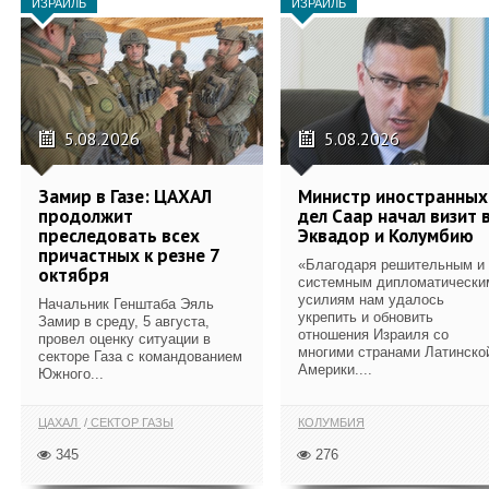
ИЗРАИЛЬ
ИЗРАИЛЬ
5.08.2026
5.08.2026
Замир в Газе: ЦАХАЛ
Министр иностранных
продолжит
дел Саар начал визит 
преследовать всех
Эквадор и Колумбию
причастных к резне 7
«Благодаря решительным и
октября
системным дипломатически
усилиям нам удалось
Начальник Генштаба Эяль
укрепить и обновить
Замир в среду, 5 августа,
отношения Израиля со
провел оценку ситуации в
многими странами Латинско
секторе Газа с командованием
Америки....
Южного...
ЦАХАЛ
СЕКТОР ГАЗЫ
КОЛУМБИЯ
345
276