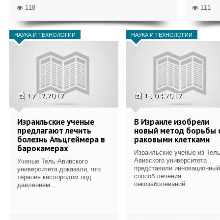
118
111
НАУКА И ТЕХНОЛОГИИ
НАУКА И ТЕХНОЛОГИИ
17.12.2017
15.04.2017
Израильские ученые
В Израиле изобрели
предлагают лечить
новый метод борьбы 
болезнь Альцгеймера в
раковыми клетками
барокамерах
Израильские ученые из Тель
Авивского университета
Ученые Тель-Авивского
представили инновационный
университета доказали, что
способ лечения
терапия кислородом под
онкозаболеваний.
давлением...