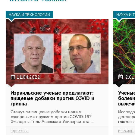
НАУКА И ТЕХНОЛОГИИ
НАУКА И 
11.04.2022
2.01
Израильские ученые предлагают:
Ученые
пищевые добавки против COVID и
болез
гриппа
вылеч
Станут ли пищевые добавки нашим
Исследо
«здоровым» оружием против COVID-19?
дегенер
Эксперты Тель-Авивского Университета...
глюкозы
ЗДОРОВЬЕ
ИЗРАИЛЬ