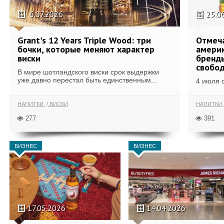
6.07.2026
25.0
Grant's 12 Years Triple Wood: три
Отмеч
бочки, которые меняют характер
америк
виски
бренды
свобо
В мире шотландского виски срок выдержки
уже давно перестал быть единственным...
4 июля 
НАПИТКИ
ВИСКИ
НАПИТКИ
277
391
БИЗНЕС
БИЗНЕС
17.05.2026
14.04.2026