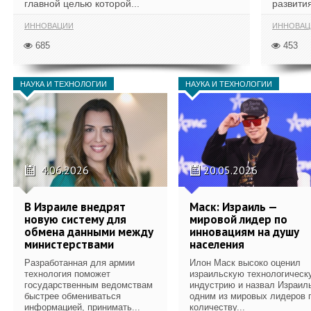
главной целью которой...
развития
ИННОВАЦИИ
ИННОВАЦ
685
453
НАУКА И ТЕХНОЛОГИИ
НАУКА И ТЕХНОЛОГИИ
4.06.2026
20.05.2026
В Израиле внедрят
Маск: Израиль —
новую систему для
мировой лидер по
обмена данными между
инновациям на душу
министерствами
населения
Разработанная для армии
Илон Маск высоко оценил
технология поможет
израильскую технологическ
государственным ведомствам
индустрию и назвал Израил
быстрее обмениваться
одним из мировых лидеров 
информацией, принимать...
количеству...