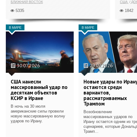
БЛИЖНИЙ ВОСТОК
США
ДОН
5335
1842
В МИРЕ
В МИРЕ
30.07.2026
29.07.2026
США нанесли
Новые удары по Иран
массированный удар по
остаются среди
десяткам объектов
вариантов,
КСИР в Иране
рассматриваемых
Трампом
В ночь на 30 июля
американские силы провели
Возобновление
новую массированную волну
массированных ударов по
ударов по Ирану.
Ирану остается одним из тр
сценариев, которые Дональ
Трамп...