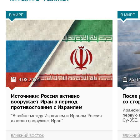
В МИРЕ
В МИРЕ
4.08.2024
25.0
Источники: Россия активно
После 
вооружает Иран в период
со сто
противостояния с Израилем
Ирански
первую 
"В войне между Израилем и Ираном Россия
Су-35Е.
активно вооружает Иран"
БЛИЖНИЙ ВОСТОК
БЛИЖНИЙ