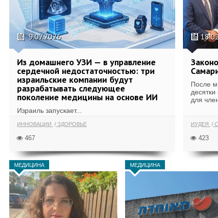
9.07.2026
18.0
Из домашнего УЗИ — в управление
Законо
сердечной недостаточностью: три
Самари
израильские компании будут
После м
разрабатывать следующее
десятки
поколение медицины на основе ИИ
для член
Израиль запускает...
ИННОВАЦИИ
ЗДОРОВЬЕ
ИУДЕЯ
С
467
423
МЕДИЦИНА
МЕДИЦИНА