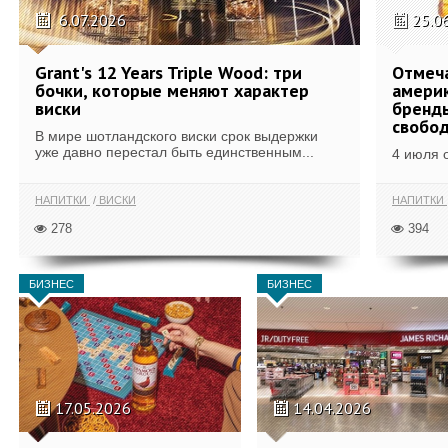
6.07.2026
25.0
Grant's 12 Years Triple Wood: три
Отмеч
бочки, которые меняют характер
америк
виски
бренды
свобо
В мире шотландского виски срок выдержки
уже давно перестал быть единственным...
4 июля 
НАПИТКИ
ВИСКИ
НАПИТКИ
278
394
БИЗНЕС
БИЗНЕС
17.05.2026
14.04.2026