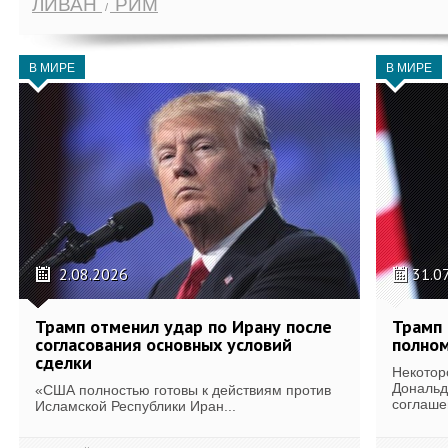
ЛИВАН
РИМ
В МИРЕ
В МИРЕ
2.08.2026
31.0
Трамп отменил удар по Ирану после
Трамп 
согласования основных условий
полном
сделки
Некотор
Дональд
«США полностью готовы к действиям против
соглаше
Исламской Республики Иран...