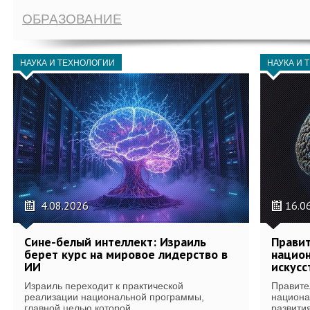
ОБРАЗОВАНИЕ
НАУКА И ТЕХНОЛОГИИ
НАУКА И 
4.08.2026
16.0
Сине-белый интеллект: Израиль
Правит
берет курс на мировое лидерство в
национ
ИИ
искусс
Израиль переходит к практической
Правите
реализации национальной программы,
национа
главной целью которой...
развития