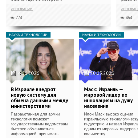
ИННОВАЦИИ
ИННОВАЦ
774
454
НАУКА И ТЕХНОЛОГИИ
НАУКА И ТЕХНОЛОГИИ
4.06.2026
20.05.2026
В Израиле внедрят
Маск: Израиль —
новую систему для
мировой лидер по
обмена данными между
инновациям на душу
министерствами
населения
Разработанная для армии
Илон Маск высоко оценил
технология поможет
израильскую технологическ
государственным ведомствам
индустрию и назвал Израил
быстрее обмениваться
одним из мировых лидеров 
информацией, принимать...
количеству...