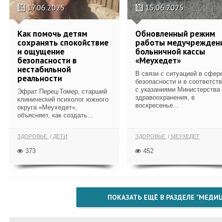
17.06.2025
15.06.2025
Как помочь детям
Обновленный режим
сохранять спокойствие
работы медучрежден
и ощущение
больничной кассы
безопасности в
«Меухедет»
нестабильной
В связи с ситуацией в сфер
реальности
безопасности и в соответст
с указаниями Министерства
Эфрат Перец-Томер, старший
здравоохранения, в
клинический психолог южного
воскресенье...
округа «Меухедет»,
объясняет, как создать...
ЗДОРОВЬЕ
ДЕТИ
ЗДОРОВЬЕ
МЕУХЕДЕТ
373
452
ПОКАЗАТЬ ЕЩЁ В РАЗДЕЛЕ "МЕДИ