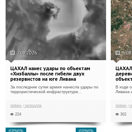
7.08.2026
6.08
ЦАХАЛ нанес удары по объектам
ЦАХАЛ:
«Хизбаллы» после гибели двух
деревн
резервистов на юге Ливана
объек
За последние сутки армия нанесла удары по
В ходе 
террористической инфраструктуре...
Ливана 
ЛИВАН
ХИЗБАЛЛА
ЛИВАН
Х
224
302
ИЗРАИЛЬ
ИЗРАИЛЬ