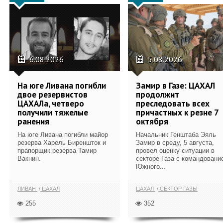
6.08.2026
5.08.2026
На юге Ливана погибли
Замир в Газе: ЦАХАЛ
двое резервистов
продолжит
ЦАХАЛа, четверо
преследовать всех
получили тяжелые
причастных к резне 7
ранения
октября
На юге Ливана погибли майор
Начальник Генштаба Эяль
резерва Харель Биреншток и
Замир в среду, 5 августа,
прапорщик резерва Тамир
провел оценку ситуации в
Вакнин.
секторе Газа с командовани
Южного...
ЛИВАН
ЦАХАЛ
ЦАХАЛ
СЕКТОР ГАЗЫ
255
352