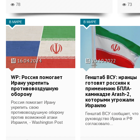
78
73
В МИРЕ
В МИРЕ
16.04.2024
20.10.2022
WP: Россия помогает
Генштаб ВСУ: иранцы
Ирану укрепить
готовят россиян к
противовоздушную
применению БПЛА-
оборону
камикадзе Arash-2,
которыми угрожали
Россия помогает Ирану
Израилю
укрепить свою
противовоздушную оборону
Генштаб ВСУ сообщает, что
против возможной атаки
руководство Ирана и РФ
Израиля, - Washington Post
согласовало...