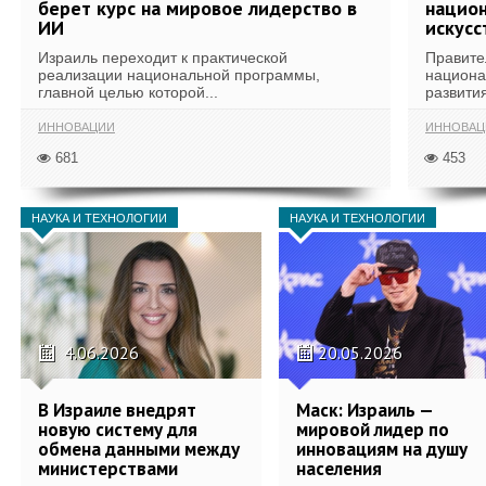
берет курс на мировое лидерство в
национ
ИИ
искусс
Израиль переходит к практической
Правите
реализации национальной программы,
национа
главной целью которой...
развития
ИННОВАЦИИ
ИННОВАЦ
681
453
НАУКА И ТЕХНОЛОГИИ
НАУКА И ТЕХНОЛОГИИ
4.06.2026
20.05.2026
В Израиле внедрят
Маск: Израиль —
новую систему для
мировой лидер по
обмена данными между
инновациям на душу
министерствами
населения