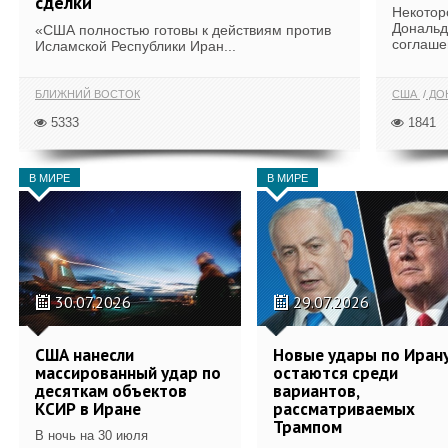
сделки
Некотор
Дональд
«США полностью готовы к действиям против
соглаше
Исламской Республики Иран...
БЛИЖНИЙ ВОСТОК
США
ДОН
5333
1841
В МИРЕ
В МИРЕ
30.07.2026
29.07.2026
США нанесли
Новые удары по Иран
массированный удар по
остаются среди
десяткам объектов
вариантов,
КСИР в Иране
рассматриваемых
Трампом
В ночь на 30 июля