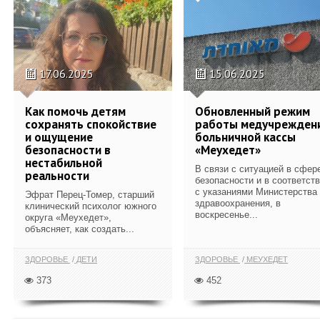
17.06.2025
15.06.2025
Как помочь детям
Обновленный режим
сохранять спокойствие
работы медучрежден
и ощущение
больничной кассы
безопасности в
«Меухедет»
нестабильной
В связи с ситуацией в сфер
реальности
безопасности и в соответст
с указаниями Министерства
Эфрат Перец-Томер, старший
здравоохранения, в
клинический психолог южного
воскресенье...
округа «Меухедет»,
объясняет, как создать...
ЗДОРОВЬЕ
ДЕТИ
ЗДОРОВЬЕ
МЕУХЕДЕТ
373
452