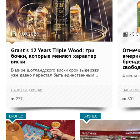
6.07.2026
25.0
Grant's 12 Years Triple Wood: три
Отмеч
бочки, которые меняют характер
америк
виски
бренды
свобо
В мире шотландского виски срок выдержки
уже давно перестал быть единственным...
4 июля 
НАПИТКИ
ВИСКИ
НАПИТКИ
277
391
БИЗНЕС
БИЗНЕС