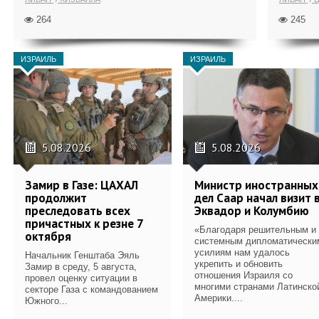
264
245
ИЗРАИЛЬ
ИЗРАИЛЬ
5.08.2026
5.08.2026
Замир в Газе: ЦАХАЛ
Министр иностранных
продолжит
дел Саар начал визит 
преследовать всех
Эквадор и Колумбию
причастных к резне 7
«Благодаря решительным и
октября
системным дипломатически
усилиям нам удалось
Начальник Генштаба Эяль
укрепить и обновить
Замир в среду, 5 августа,
отношения Израиля со
провел оценку ситуации в
многими странами Латинско
секторе Газа с командованием
Америки....
Южного...