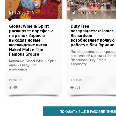
17.05.2026
14.04.2026
Global Wine & Spirit
Duty Free
расширяет портфель:
возвращается: James
на рынок Израиля
Richardson
выходят новые
возобновляет полную
шотландские виски
работу в Бен-Гурионе
Naked Malt и The
После длительного периода
Famous Grouse
ограничений магазины Jame
Richardson Duty Free в
Компания Global Wine & Spirit,
аэропорту...
один из ведущих
импортёров...
НАПИТКИ
ТУРИЗМ
484
731
ПОКАЗАТЬ ЕЩЁ В РАЗДЕЛЕ "БИЗН