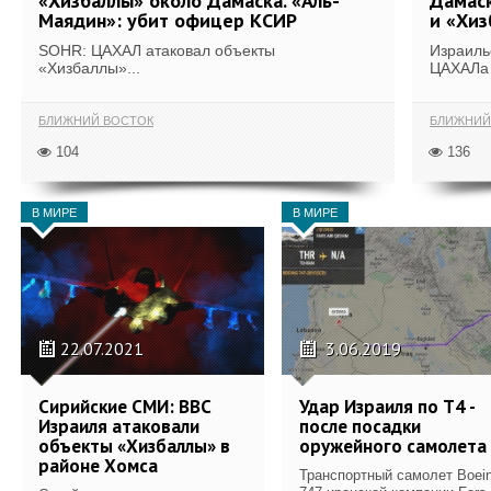
«Хизбаллы» около Дамаска. «Аль-
Дамаск
Маядин»: убит офицер КСИР
и «Хиз
SOHR: ЦАХАЛ атаковал объекты
Израиль
«Хизбаллы»...
ЦАХАЛа 
БЛИЖНИЙ ВОСТОК
БЛИЖНИЙ
104
136
В МИРЕ
В МИРЕ
22.07.2021
3.06.2019
Сирийские СМИ: ВВС
Удар Израиля по Т4 -
Израиля атаковали
после посадки
объекты «Хизбаллы» в
оружейного самолета
районе Хомса
Транспортный самолет Boein