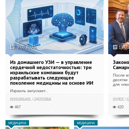
9.07.2026
18.0
Из домашнего УЗИ — в управление
Законо
сердечной недостаточностью: три
Самари
израильские компании будут
После м
разрабатывать следующее
десятки
поколение медицины на основе ИИ
для член
Израиль запускает...
ИННОВАЦИИ
ЗДОРОВЬЕ
ИУДЕЯ
С
467
420
МЕДИЦИНА
МЕДИЦИНА