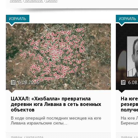
ЛИВАН
ХИЗБАЛЛА
ЦАХАЛ
ИЗРАИЛЬ
ИЗРАИЛЬ
6.08.2026
6.08
ЦАХАЛ: «Хизбалла» превратила
На юге
деревни юга Ливана в сеть военных
резерв
объектов
получи
В ходе операций последних месяцев на юге
На юге 
Ливана израильские силы...
Биреншт
ЛИВАН
ХИЗБАЛЛА
ЛИВАН
Ц