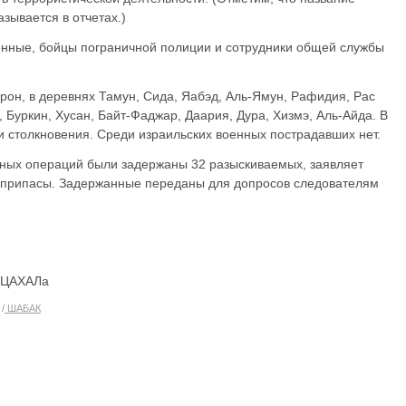
зывается в отчетах.)
енные, бойцы пограничной полиции и сотрудники общей службы
рон, в деревнях Тамун, Сида, Яабэд, Аль-Ямун, Рафидия, Рас
, Буркин, Хусан, Байт-Фаджар, Даария, Дура, Хизмэ, Аль-Айда. В
 столкновения. Среди израильских военных пострадавших нет.
нных операций были задержаны 32 разыскиваемых, заявляет
припасы. Задержанные переданы для допросов следователям
а ЦАХАЛа
ШАБАК