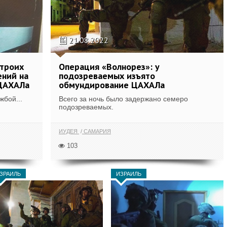
21.08.2022
 троих
Операция «Волнорез»: у
ений на
подозреваемых изъято
 ЦАХАЛа
обмундирование ЦАХАЛа
жбой...
Всего за ночь было задержано семеро
подозреваемых.
ИУДЕЯ
САМАРИЯ
103
ЗРАИЛЬ
ИЗРАИЛЬ