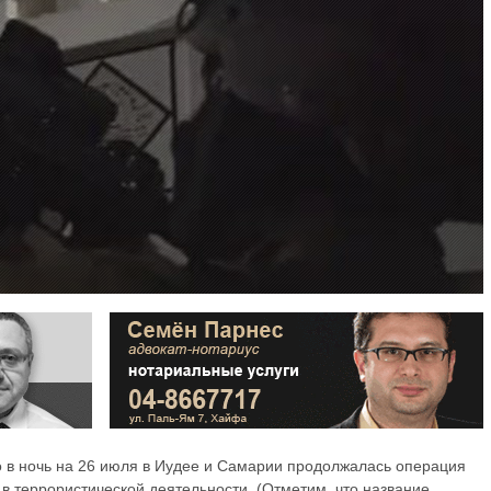
 в ночь на 26 июля в Иудее и Самарии продолжалась операция
в террористической деятельности. (Отметим, что название