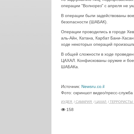
операции "Волнорез" с апреля не ука
В операции были задействованы во
безопасности (ШАБАК).
Операции проводились в городе Хев
аль-Айн, Катана, Карбат Бани-Хасан
ходе некоторых операций произошли
В общей сложности в ходе проведе
ЦАХАЛ. Конфискованы оружие и бое
ШАБАКа.
Источник:
Newsru.co.il
Фото: скриншот видео/пресс-служб
ИУДЕЯ
САМАРИЯ
ЦАХАЛ
ТЕРРОРИСТЫ
158