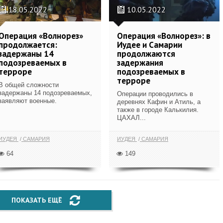
18.05.2022
10.05.2022
Операция «Волнорез»
Операция «Волнорез»: в
продолжается:
Иудее и Самарии
задержаны 14
продолжаются
подозреваемых в
задержания
терроре
подозреваемых в
терроре
В общей сложности
задержаны 14 подозреваемых,
Операции проводились в
заявляют военные.
деревнях Кафин и Атиль, а
также в городе Калькилия.
ЦАХАЛ...
ИУДЕЯ
САМАРИЯ
ИУДЕЯ
САМАРИЯ
64
149
ПОКАЗАТЬ ЕЩЁ