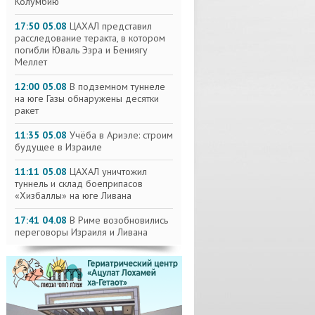
Колумбию
17:50 05.08
ЦАХАЛ представил
расследование теракта, в котором
погибли Юваль Эзра и Бениягу
Меллет
12:00 05.08
В подземном туннеле
на юге Газы обнаружены десятки
ракет
11:35 05.08
Учёба в Ариэле: строим
будущее в Израиле
11:11 05.08
ЦАХАЛ уничтожил
туннель и склад боеприпасов
«Хизбаллы» на юге Ливана
17:41 04.08
В Риме возобновились
переговоры Израиля и Ливана