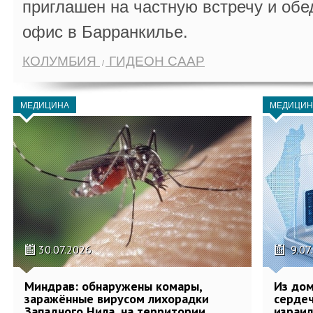
приглашен на частную встречу и обе
офис в Барранкилье.
КОЛУМБИЯ
ГИДЕОН СААР
МЕДИЦИНА
МЕДИЦИН
30.07.2026
9.07
Миндрав: обнаружены комары,
Из дом
заражённые вирусом лихорадки
сердеч
Западного Нила, на территории
израил