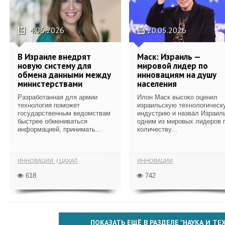
4.06.2026
20.05.2026
В Израиле внедрят
Маск: Израиль —
новую систему для
мировой лидер по
обмена данными между
инновациям на душу
министерствами
населения
Разработанная для армии
Илон Маск высоко оценил
технология поможет
израильскую технологическ
государственным ведомствам
индустрию и назвал Израил
быстрее обмениваться
одним из мировых лидеров 
информацией, принимать...
количеству...
ИННОВАЦИИ
ЦАХАЛ
ИННОВАЦИИ
618
742
ПОКАЗАТЬ ЕЩЁ В РАЗДЕЛЕ "НАУКА И Т