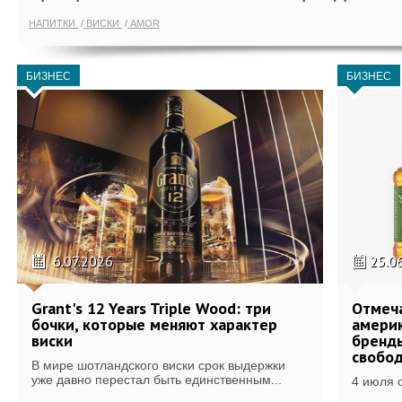
НАПИТКИ
ВИСКИ
AMOR
БИЗНЕС
БИЗНЕС
6.07.2026
25.0
Grant's 12 Years Triple Wood: три
Отмеч
бочки, которые меняют характер
америк
виски
бренды
свобо
В мире шотландского виски срок выдержки
уже давно перестал быть единственным...
4 июля 