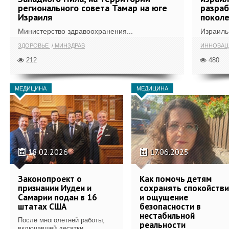
регионального совета Тамар на юге
разра
Израиля
поколе
Министерство здравоохранения...
Израиль 
ЗДОРОВЬЕ
МИНЗДРАВ
ИННОВА
212
480
МЕДИЦИНА
МЕДИЦИНА
18.02.2026
17.06.2025
Законопроект о
Как помочь детям
признании Иудеи и
сохранять спокойств
Самарии подан в 16
и ощущение
штатах США
безопасности в
нестабильной
После многолетней работы,
реальности
включавшей десятки