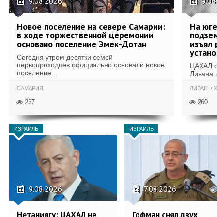
9.08.2026
9.08
Новое поселение на севере Самарии:
На юг
в ходе торжественной церемонии
подзе
основано поселение Эмек-Дотан
изъял 
устан
Сегодня утром десятки семей
первопроходцев официально основали новое
ЦАХАЛ с
поселение...
Ливана 
САМАРИЯ
ЛИВАН
Х
237
260
ИЗРАИЛЬ
ИЗРАИЛЬ
9.08.2026
7.08.2026
Нетаниягу: ЦАХАЛ не
Гофман снял двух