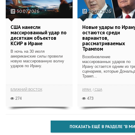
30.07.2026
29.07.2026
США нанесли
Новые удары по Иран
массированный удар по
остаются среди
десяткам объектов
вариантов,
КСИР в Иране
рассматриваемых
Трампом
В ночь на 30 июля
американские силы провели
Возобновление
новую массированную волну
массированных ударов по
ударов по Ирану.
Ирану остается одним из тр
сценариев, которые Дональ
Трамп...
БЛИЖНИЙ ВОСТОК
ИРАН
США
274
473
ПОКАЗАТЬ ЕЩЁ В РАЗДЕЛЕ "В МИ