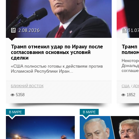
2.08.2026
31.0
Трамп отменил удар по Ирану после
Трамп 
согласования основных условий
полном
сделки
Некотор
Дональд
«США полностью готовы к действиям против
соглаше
Исламской Республики Иран...
БЛИЖНИЙ ВОСТОК
США
ДОН
5358
1852
В МИРЕ
В МИРЕ