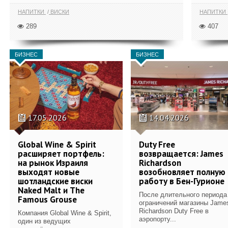
НАПИТКИ
ВИСКИ
НАПИТКИ
289
407
БИЗНЕС
БИЗНЕС
17.05.2026
14.04.2026
Global Wine & Spirit
Duty Free
расширяет портфель:
возвращается: James
на рынок Израиля
Richardson
выходят новые
возобновляет полную
шотландские виски
работу в Бен-Гурионе
Naked Malt и The
После длительного периода
Famous Grouse
ограничений магазины Jame
Richardson Duty Free в
Компания Global Wine & Spirit,
аэропорту...
один из ведущих