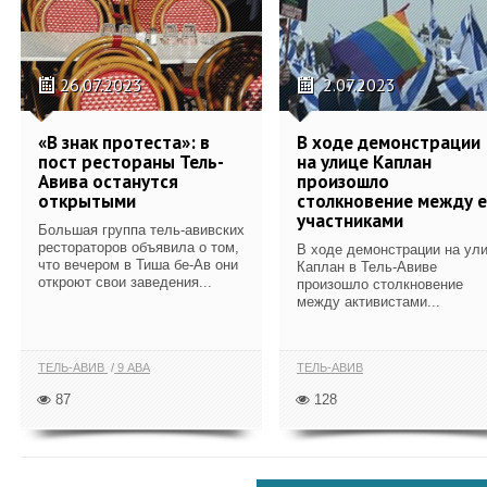
26.07.2023
2.07.2023
«В знак протеста»: в
В ходе демонстрации
пост рестораны Тель-
на улице Каплан
Авива останутся
произошло
открытыми
столкновение между 
участниками
Большая группа тель-авивских
рестораторов объявила о том,
В ходе демонстрации на ул
что вечером в Тиша бе-Ав они
Каплан в Тель-Авиве
откроют свои заведения...
произошло столкновение
между активистами...
ТЕЛЬ-АВИВ
9 АВА
ТЕЛЬ-АВИВ
87
128