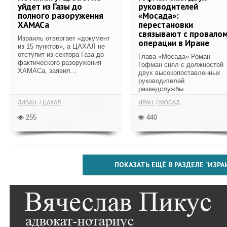
уйдет из Газы до
руководителей
полного разоружения
«Мосада»:
ХАМАСа
перестановки
связывают с провало
Израиль отвергает «документ
операции в Иране
из 15 пунктов», а ЦАХАЛ не
отступит из сектора Газа до
Глава «Мосада» Роман
фактического разоружения
Гофман снял с должностей
ХАМАСа, заявил...
двух высокопоставленных
руководителей
разведслужбы...
ЛИВАН
ЦАХАЛ
ИРАН
МОСАД
255
440
ПОКАЗАТЬ ЕЩЁ В РАЗДЕЛЕ "ИЗРА