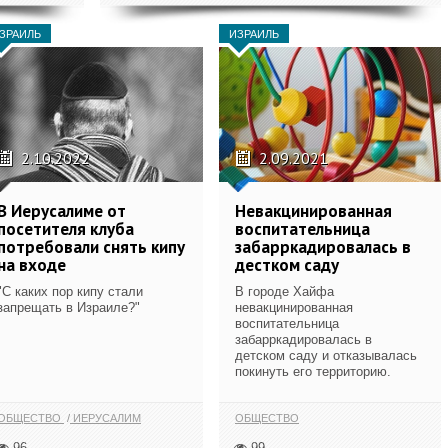
ЗРАИЛЬ
ИЗРАИЛЬ
2.10.2022
2.09.2021
В Иерусалиме от
Невакцинированная
посетителя клуба
воспитательница
потребовали снять кипу
забарркадировалась в
на входе
дестком саду
"С каких пор кипу стали
В городе Хайфа
запрещать в Израиле?"
невакцинированная
воспитательница
забарркадировалась в
детском саду и отказывалась
покинуть его территорию.
ОБЩЕСТВО
ИЕРУСАЛИМ
ОБЩЕСТВО
96
99