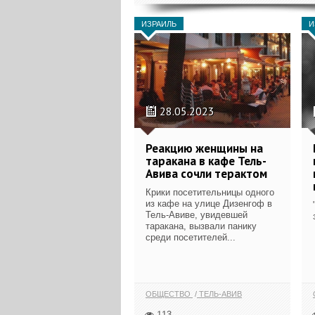
ИЗРАИЛЬ
И
28.05.2023
Реакцию женщины на
таракана в кафе Тель-
Авива сочли терактом
Крики посетительницы одного
из кафе на улице Дизенгоф в
Тель-Авиве, увидевшей
таракана, вызвали панику
среди посетителей...
ОБЩЕСТВО
ТЕЛЬ-АВИВ
113