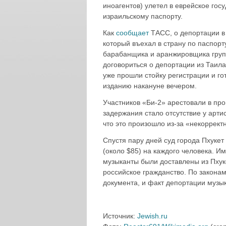
иноагентов) улетел в еврейское госу
израильскому паспорту.
Как
сообщает
ТАСС, о депортации в 
который въехал в страну по паспорту
барабанщика и аранжировщика групп
договориться о депортации из Таила
уже прошли стойку регистрации и го
изданию накануне вечером.
Участников «Би-2» арестовали в про
задержания стало отсутствие у арти
что это произошло из-за «некоррек
Спустя пару дней суд города Пхукет
(около $85) на каждого человека. И
музыканты были доставлены из Пхуке
российское гражданство. По закона
документа, и факт депортации музы
Источник:
Jewish.ru