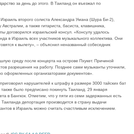
дарство за день до этого. В Таиланд он въезжал по
Израиль второго солиста Александра Умана (Шура Би-2),
 Австралии, а также гитариста, басиста, клавишника,
ы договорился израильский консул. «Консулу удалось
нда в Израиль всех участников музыкального коллектива. Они
товятся к вылету», – объяснил неназванный собеседник
шлую среду после концерта на острове Пхукет. Причиной
стов разрешения на работу. Позднее сами музыканты уточнили,
тно оформленных организаторами документов».
 приговорил нарушителей к штрафу в размере 3000 тайских бат
м также было предписано покинуть Таиланд. 29 января
та в Бангкок. Отметим, что у пяти из семи задержанных есть
м Таиланда депортация производится в страну выдачи
кантов в Израиль можно считать счастливым исключением.