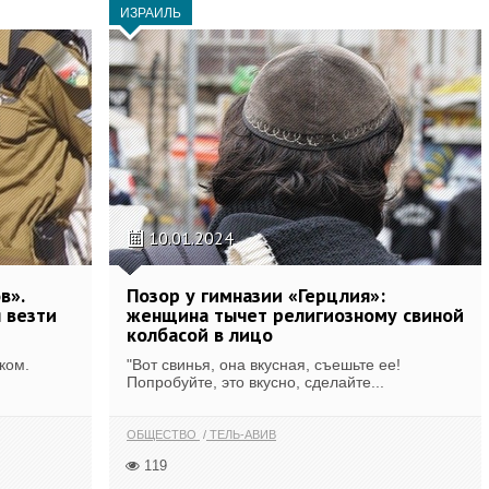
ИЗРАИЛЬ
10.01.2024
в».
Позор у гимназии «Герцлия»:
 везти
женщина тычет религиозному свиной
колбасой в лицо
ком.
"Вот свинья, она вкусная, съешьте ее!
Попробуйте, это вкусно, сделайте...
ОБЩЕСТВО
ТЕЛЬ-АВИВ
119