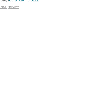
ped) /
CC BY-SA 4.0 DEED
БИ-2
ПХУКЕТ