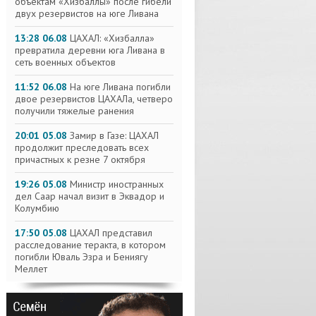
объектам «Хизбаллы» после гибели
двух резервистов на юге Ливана
13:28 06.08
ЦАХАЛ: «Хизбалла»
превратила деревни юга Ливана в
сеть военных объектов
11:52 06.08
На юге Ливана погибли
двое резервистов ЦАХАЛа, четверо
получили тяжелые ранения
20:01 05.08
Замир в Газе: ЦАХАЛ
продолжит преследовать всех
причастных к резне 7 октября
19:26 05.08
Министр иностранных
дел Саар начал визит в Эквадор и
Колумбию
17:50 05.08
ЦАХАЛ представил
расследование теракта, в котором
погибли Юваль Эзра и Бениягу
Меллет