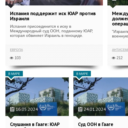
Испания поддержит иск ЮАР против
Междун
Израиля
долже
опера
Испания присоединится к иску в
Международный суд ООН, поданному ЮАР,
"Израил
которая обвиняет Израиль в геноциде.
военную
ЕВРОПА
АНТИСЕМ
103
212
В МИРЕ
В МИРЕ
16.05.2024
24.01.2024
Слушания в Гааге: ЮАР
Суд ООН в Гааге