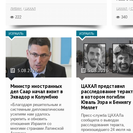
ЛИВАН
ЦАХАЛ
ЦАХАЛ
С
222
340
ИЗРАИЛЬ
ИЗРАИЛЬ
5.08.2026
5.08.2026
Министр иностранных
ЦАХАЛ представил
дел Саар начал визит в
расследование теракт
Эквадор и Колумбию
в котором погибли
Юваль Эзра и Бениягу
«Благодаря решительным и
Меллет
системным дипломатическим
усилиям нам удалось
Пресс-служба ЦАХАЛа
укрепить и обновить
сообщила о выводах
отношения Израиля со
расследования теракта,
многими странами Латинской
произошедшего 24 июля на