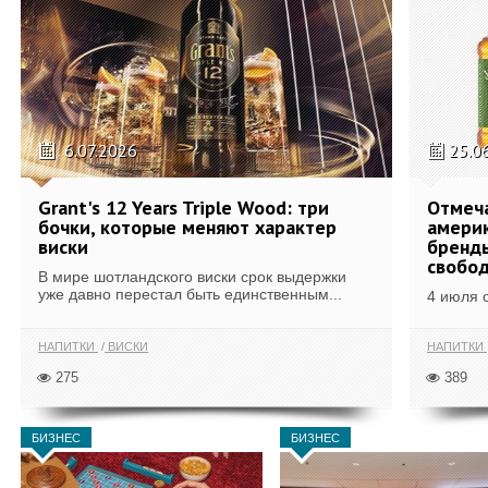
6.07.2026
25.0
Grant's 12 Years Triple Wood: три
Отмеч
бочки, которые меняют характер
америк
виски
бренды
свобо
В мире шотландского виски срок выдержки
уже давно перестал быть единственным...
4 июля 
НАПИТКИ
ВИСКИ
НАПИТКИ
275
389
БИЗНЕС
БИЗНЕС