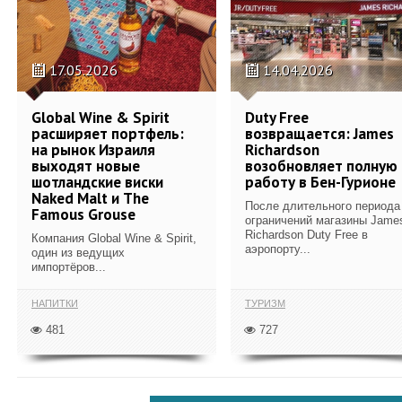
17.05.2026
14.04.2026
Global Wine & Spirit
Duty Free
расширяет портфель:
возвращается: James
на рынок Израиля
Richardson
выходят новые
возобновляет полную
шотландские виски
работу в Бен-Гурионе
Naked Malt и The
После длительного периода
Famous Grouse
ограничений магазины Jame
Richardson Duty Free в
Компания Global Wine & Spirit,
аэропорту...
один из ведущих
импортёров...
НАПИТКИ
ТУРИЗМ
481
727