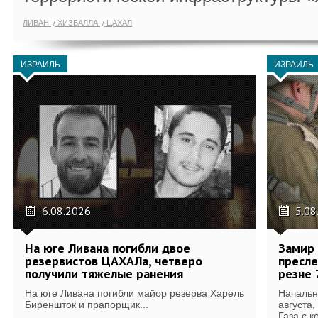
ЛИВАН
ХИЗБАЛЛА
ЦАХАЛ
ИЗРАИЛЬ
ИЗРАИЛЬ
6.08.2026
5.08
На юге Ливана погибли двое
Замир 
резервистов ЦАХАЛа, четверо
пресле
получили тяжелые ранения
резне 
На юге Ливана погибли майор резерва Харель
Начальн
Биреншток и прапорщик...
августа,
Газа с к