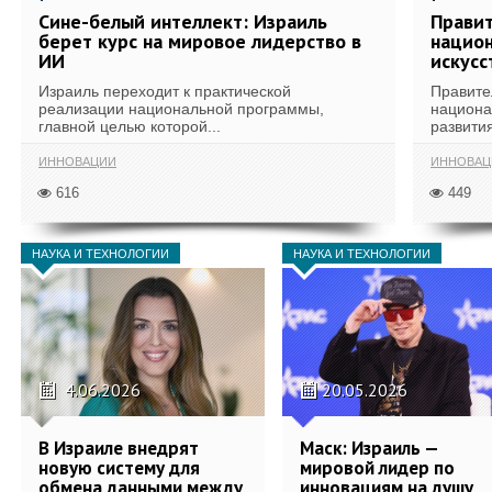
Сине-белый интеллект: Израиль
Правит
берет курс на мировое лидерство в
национ
ИИ
искусс
Израиль переходит к практической
Правите
реализации национальной программы,
национа
главной целью которой...
развития
ИННОВАЦИИ
ИННОВАЦ
616
449
НАУКА И ТЕХНОЛОГИИ
НАУКА И ТЕХНОЛОГИИ
4.06.2026
20.05.2026
В Израиле внедрят
Маск: Израиль —
новую систему для
мировой лидер по
обмена данными между
инновациям на душу