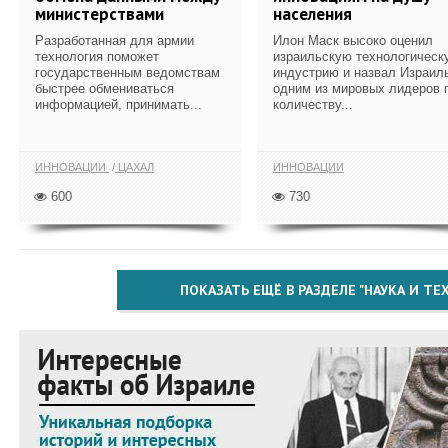
министерствами
населения
Разработанная для армии
Илон Маск высоко оценил
технология поможет
израильскую технологическ
государственным ведомствам
индустрию и назвал Израил
быстрее обмениваться
одним из мировых лидеров 
информацией, принимать...
количеству...
ИННОВАЦИИ
ЦАХАЛ
ИННОВАЦИИ
600
730
ПОКАЗАТЬ ЕЩЁ В РАЗДЕЛЕ "НАУКА И Т