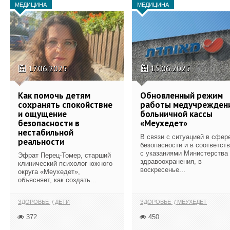
МЕДИЦИНА
МЕДИЦИНА
17.06.2025
15.06.2025
Как помочь детям
Обновленный режим
сохранять спокойствие
работы медучрежден
и ощущение
больничной кассы
безопасности в
«Меухедет»
нестабильной
В связи с ситуацией в сфер
реальности
безопасности и в соответст
с указаниями Министерства
Эфрат Перец-Томер, старший
здравоохранения, в
клинический психолог южного
воскресенье...
округа «Меухедет»,
объясняет, как создать...
ЗДОРОВЬЕ
ДЕТИ
ЗДОРОВЬЕ
МЕУХЕДЕТ
372
450