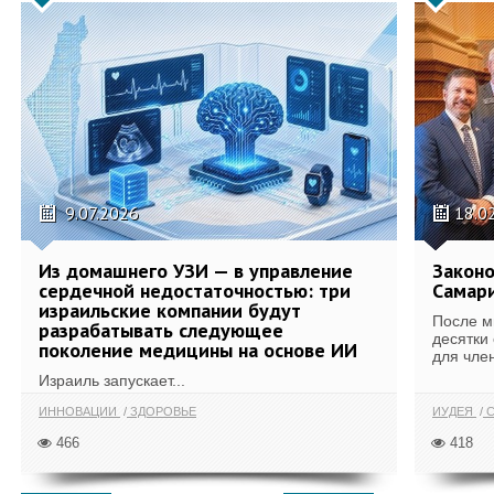
9.07.2026
18.0
Из домашнего УЗИ — в управление
Законо
сердечной недостаточностью: три
Самари
израильские компании будут
После м
разрабатывать следующее
десятки
поколение медицины на основе ИИ
для член
Израиль запускает...
ИННОВАЦИИ
ЗДОРОВЬЕ
ИУДЕЯ
С
466
418