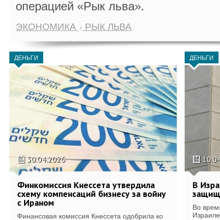
операцией «Рык льва».
ЭКОНОМИКА
РЫК ЛЬВА
ДЕНЬГИ
ДЕНЬГИ
30.04.2026
10.0
Финкомиссия Кнессета утвердила
В Изра
схему компенсаций бизнесу за войну
защищ
с Ираном
Во врем
Израиле
Финансовая комиссия Кнессета одобрила ко