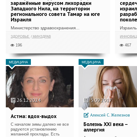
заражённые вирусом лихорадки
сердеч
Западного Нила, на территории
израил
регионального совета Тамар на юге
разра
Израиля
поколе
Министерство здравоохранения...
Израиль 
ЗДОРОВЬЕ
МИНЗДРАВ
ИННОВА
196
467
МЕДИЦИНА
МЕДИЦИНА
26.12.2024
5.09.2017
Алексей С. Железнов
Астма: вдох-выдох
Болезнь XXI века –
С началом зимы далеко не все
аллергия
радуются установлению
желанной прохлады. Есть