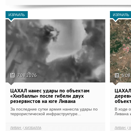
ИЗРАИЛЬ
ИЗРАИЛЬ
7.08.2026
6.08
ЦАХАЛ нанес удары по объектам
ЦАХАЛ:
«Хизбаллы» после гибели двух
деревн
резервистов на юге Ливана
объек
За последние сутки армия нанесла удары по
В ходе 
террористической инфраструктуре...
Ливана 
ЛИВАН
ХИЗБАЛЛА
ЛИВАН
Х