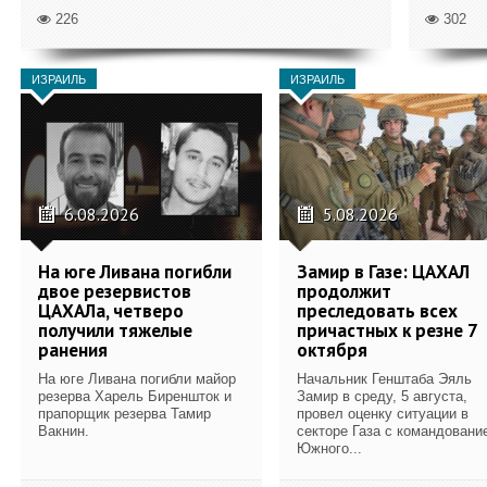
226
302
ИЗРАИЛЬ
ИЗРАИЛЬ
6.08.2026
5.08.2026
На юге Ливана погибли
Замир в Газе: ЦАХАЛ
двое резервистов
продолжит
ЦАХАЛа, четверо
преследовать всех
получили тяжелые
причастных к резне 7
ранения
октября
На юге Ливана погибли майор
Начальник Генштаба Эяль
резерва Харель Биреншток и
Замир в среду, 5 августа,
прапорщик резерва Тамир
провел оценку ситуации в
Вакнин.
секторе Газа с командовани
Южного...