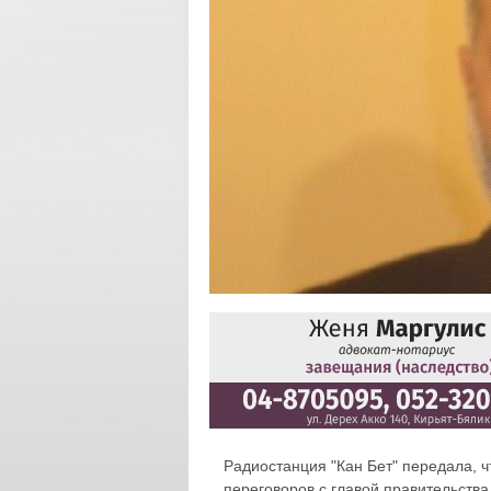
Радиостанция "Кан Бет" передала, 
переговоров с главой правительств