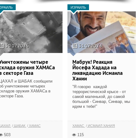
ЗРАИЛЬ
ИЗРАИЛЬ
30.07.2026
31.07.2024
Уничтожены четыре
Мабрук! Реакция
склада оружия ХАМАСа
Йосефа Хадада на
в секторе Газа
ликвидацию Исмаила
Хании
ЦАХАЛ и ШАБАК сообщили
об уничтожении четырех
”Я говорю каждой
складов оружия ХАМАСа в
террористической крысе - от
секторе Газа.
самой маленькой, до самой
большой - Синвар, Синвар, мы
идем к тебе!”
ЦАХАЛ
ШАБАК
ХАМАС
ХАМАС
ИСМАИЛ ХАНИЯ
503
115