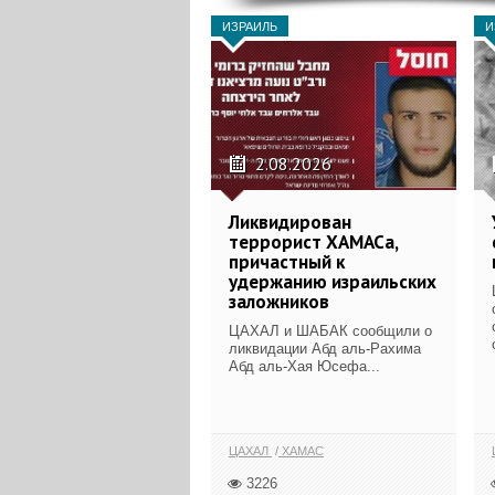
ИЗРАИЛЬ
И
2.08.2026
Ликвидирован
террорист ХАМАСа,
причастный к
удержанию израильских
заложников
ЦАХАЛ и ШАБАК сообщили о
ликвидации Абд аль-Рахима
Абд аль-Хая Юсефа...
ЦАХАЛ
ХАМАС
3226