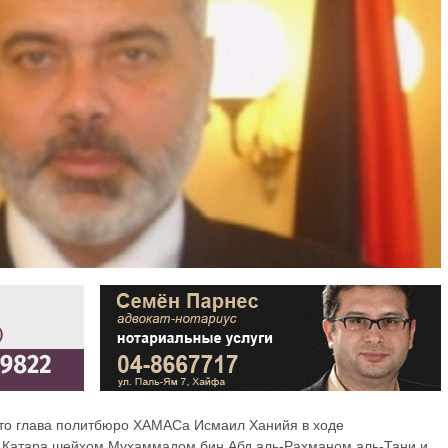
что глава политбюро ХАМАСа Исмаил Ханийя в ходе
а Катара шейхом Мухаммадом бин Абд аль-Рахманом аль-Тани и