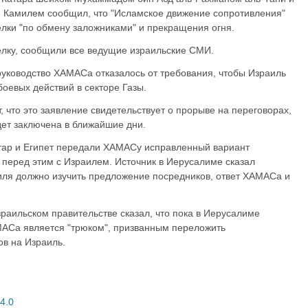
м Камилем сообщил, что "Исламское движение сопротивления"
елки "по обмену заложниками" и прекращения огня.
елку, сообщили все ведущие израильские СМИ.
руководство ХАМАСа отказалось от требования, чтобы Израиль
оевых действий в секторе Газы.
 что это заявление свидетельствует о прорыве на переговорах,
удет заключена в ближайшие дни.
атар и Египет передали ХАМАСу исправленный вариант
 перед этим с Израилем. Источник в Иерусалиме сказал
аиля должно изучить предложение посредников, ответ ХАМАСа и
зраильском правительстве сказал, что пока в Иерусалиме
АМАСа является "трюком", призванным переложить
ов на Израиль.
4.0