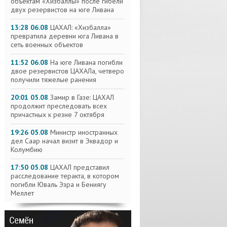
объектам «Хизбаллы» после гибели
двух резервистов на юге Ливана
13:28 06.08
ЦАХАЛ: «Хизбалла»
превратила деревни юга Ливана в
сеть военных объектов
11:52 06.08
На юге Ливана погибли
двое резервистов ЦАХАЛа, четверо
получили тяжелые ранения
20:01 05.08
Замир в Газе: ЦАХАЛ
продолжит преследовать всех
причастных к резне 7 октября
19:26 05.08
Министр иностранных
дел Саар начал визит в Эквадор и
Колумбию
17:50 05.08
ЦАХАЛ представил
расследование теракта, в котором
погибли Юваль Эзра и Бениягу
Меллет