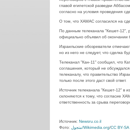
главой египетской разведки Аббасо
согласно на условия проведения сд
О том, что ХАМАС согласился на сд
По данным телеканала "Кешет-12", 
официально объявил об окончании б
Израильские обозреватели отмечают,
но из него не следует, что сделка б
Телеканал "Кан-11" сообщил, что К
соглашения, который не обсуждался
телеканалу, что правительство Изр
только после этого даст свой ответ.
Источник телеканала "Кешет-12" в и
склоняются к тому, что согласие Х
ответственность за срыва переговор
Источник:
Newsru.co.il
Фото:
متجول/Wikimedia.org
/
CC BY-SA 