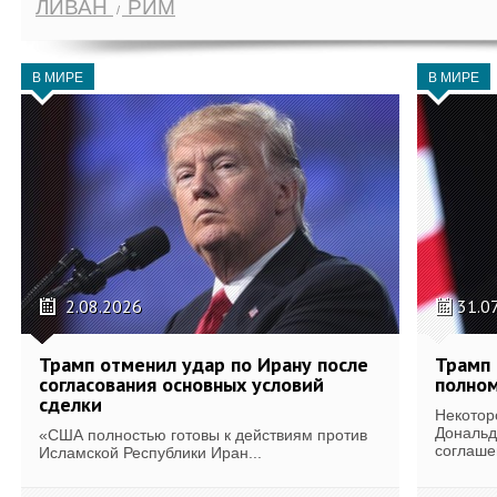
ЛИВАН
РИМ
В МИРЕ
В МИРЕ
2.08.2026
31.0
Трамп отменил удар по Ирану после
Трамп 
согласования основных условий
полном
сделки
Некотор
Дональд
«США полностью готовы к действиям против
соглаше
Исламской Республики Иран...