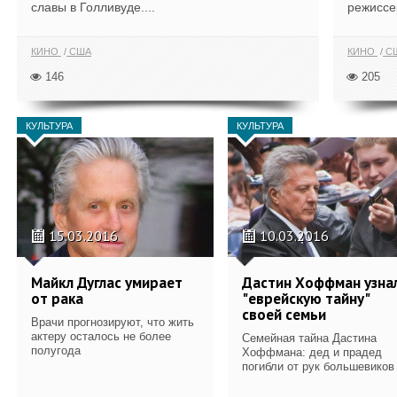
славы в Голливуде....
режиссе
КИНО
США
КИНО
С
146
205
КУЛЬТУРА
КУЛЬТУРА
15.03.2016
10.03.2016
Майкл Дуглас умирает
Дастин Хоффман узна
от рака
"еврейскую тайну"
своей семьи
Врачи прогнозируют, что жить
актеру осталось не более
Семейная тайна Дастина
полугода
Хоффмана: дед и прадед
погибли от рук большевиков