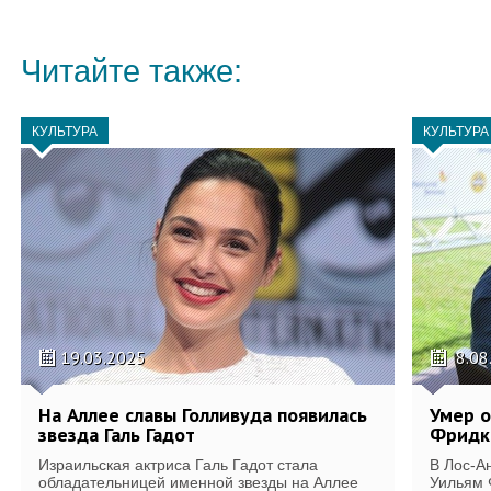
Читайте также:
КУЛЬТУРА
КУЛЬТУРА
19.03.2025
8.08
На Аллее славы Голливуда появилась
Умер о
звезда Галь Гадот
Фридк
Израильская актриса Галь Гадот стала
В Лос-А
обладательницей именной звезды на Аллее
Уильям 