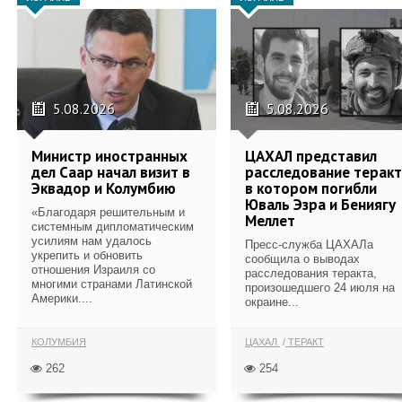
5.08.2026
5.08.2026
Министр иностранных
ЦАХАЛ представил
дел Саар начал визит в
расследование теракт
Эквадор и Колумбию
в котором погибли
Юваль Эзра и Бениягу
«Благодаря решительным и
Меллет
системным дипломатическим
усилиям нам удалось
Пресс-служба ЦАХАЛа
укрепить и обновить
сообщила о выводах
отношения Израиля со
расследования теракта,
многими странами Латинской
произошедшего 24 июля на
Америки....
окраине...
КОЛУМБИЯ
ЦАХАЛ
ТЕРАКТ
262
254