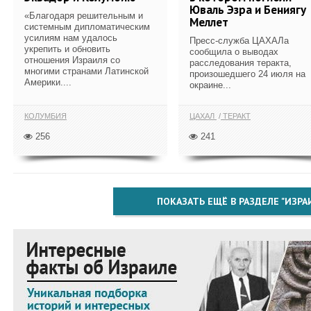
Юваль Эзра и Бениягу
«Благодаря решительным и
Меллет
системным дипломатическим
усилиям нам удалось
Пресс-служба ЦАХАЛа
укрепить и обновить
сообщила о выводах
отношения Израиля со
расследования теракта,
многими странами Латинской
произошедшего 24 июля на
Америки....
окраине...
КОЛУМБИЯ
ЦАХАЛ
ТЕРАКТ
256
241
ПОКАЗАТЬ ЕЩЁ В РАЗДЕЛЕ "ИЗРА