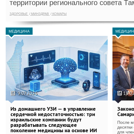
территории регионального совета Та
ЗДОРОВЬЕ
МИНЗДРАВ
КОМАРЫ
МЕДИЦИНА
МЕДИЦИН
9.07.2026
18.0
Из домашнего УЗИ — в управление
Законо
сердечной недостаточностью: три
Самари
израильские компании будут
После м
разрабатывать следующее
десятки
поколение медицины на основе ИИ
для член