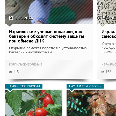
5.01.2025
24.0
Израильские ученые показали, как
Израил
бактерии обходят систему защиты
самов
при обмене ДНК
Ученые 
исследо
Открытие поможет бороться с устойчивостью
примене
бактерий к антибиотикам.
ИЗРАИЛЬСКИЕ УЧЕНЫЕ
ИЗРАИЛЬ
115
162
НАУКА И ТЕХНОЛОГИИ
НАУКА И ТЕХНОЛОГИИ