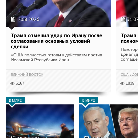
2.08.2026
31.0
Трамп отменил удар по Ирану после
Трамп 
согласования основных условий
полном
сделки
Некотор
Дональд
«США полностью готовы к действиям против
соглаше
Исламской Республики Иран...
БЛИЖНИЙ ВОСТОК
США
ДОН
5167
1839
В МИРЕ
В МИРЕ