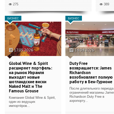
275
389
БИЗНЕС
БИЗНЕС
17.05.2026
14.04.2026
Global Wine & Spirit
Duty Free
расширяет портфель:
возвращается: James
на рынок Израиля
Richardson
выходят новые
возобновляет полную
шотландские виски
работу в Бен-Гурионе
Naked Malt и The
После длительного периода
Famous Grouse
ограничений магазины Jame
Richardson Duty Free в
Компания Global Wine & Spirit,
аэропорту...
один из ведущих
импортёров...