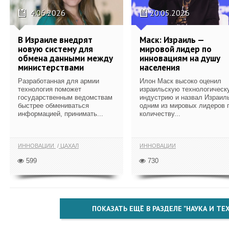
4.06.2026
20.05.2026
В Израиле внедрят
Маск: Израиль —
новую систему для
мировой лидер по
обмена данными между
инновациям на душу
министерствами
населения
Разработанная для армии
Илон Маск высоко оценил
технология поможет
израильскую технологическ
государственным ведомствам
индустрию и назвал Израил
быстрее обмениваться
одним из мировых лидеров 
информацией, принимать...
количеству...
ИННОВАЦИИ
ЦАХАЛ
ИННОВАЦИИ
599
730
ПОКАЗАТЬ ЕЩЁ В РАЗДЕЛЕ "НАУКА И Т