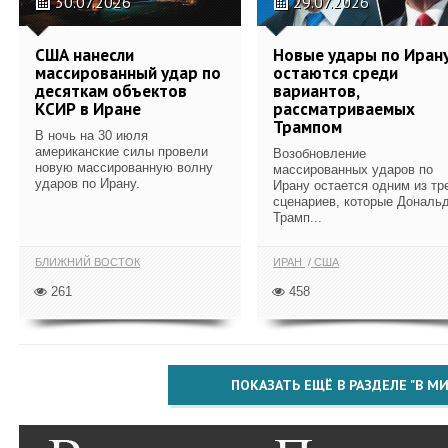
30.07.2026
29.07.2026
США нанесли
Новые удары по Иран
массированный удар по
остаются среди
десяткам объектов
вариантов,
КСИР в Иране
рассматриваемых
Трампом
В ночь на 30 июля
американские силы провели
Возобновление
новую массированную волну
массированных ударов по
ударов по Ирану.
Ирану остается одним из тр
сценариев, которые Дональ
Трамп...
БЛИЖНИЙ ВОСТОК
ИРАН
США
261
458
ПОКАЗАТЬ ЕЩЁ В РАЗДЕЛЕ "В МИ