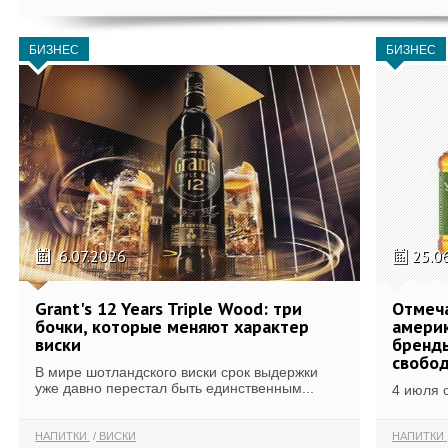
БИЗНЕС
БИЗНЕС
6.07.2026
25.0
Grant's 12 Years Triple Wood: три
Отмеч
бочки, которые меняют характер
америк
виски
бренды
свобо
В мире шотландского виски срок выдержки
уже давно перестал быть единственным...
4 июля 
НАПИТКИ
ВИСКИ
НАПИТКИ