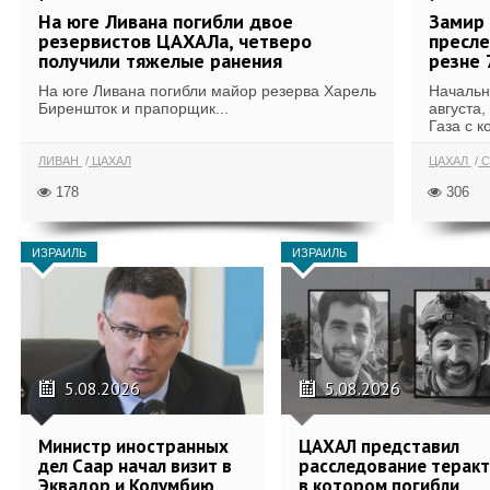
На юге Ливана погибли двое
Замир 
резервистов ЦАХАЛа, четверо
пресле
получили тяжелые ранения
резне 
На юге Ливана погибли майор резерва Харель
Начальн
Биреншток и прапорщик...
августа,
Газа с к
ЛИВАН
ЦАХАЛ
ЦАХАЛ
С
178
306
ИЗРАИЛЬ
ИЗРАИЛЬ
5.08.2026
5.08.2026
Министр иностранных
ЦАХАЛ представил
дел Саар начал визит в
расследование теракт
Эквадор и Колумбию
в котором погибли