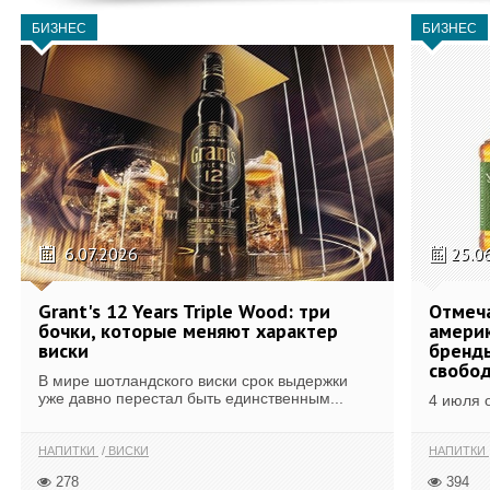
БИЗНЕС
БИЗНЕС
6.07.2026
25.0
Grant's 12 Years Triple Wood: три
Отмеч
бочки, которые меняют характер
америк
виски
бренды
свобо
В мире шотландского виски срок выдержки
уже давно перестал быть единственным...
4 июля 
НАПИТКИ
ВИСКИ
НАПИТКИ
278
394