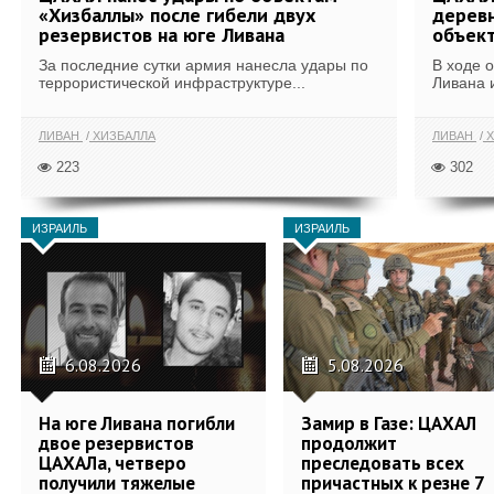
«Хизбаллы» после гибели двух
деревн
резервистов на юге Ливана
объек
За последние сутки армия нанесла удары по
В ходе 
террористической инфраструктуре...
Ливана 
ЛИВАН
ХИЗБАЛЛА
ЛИВАН
Х
223
302
ИЗРАИЛЬ
ИЗРАИЛЬ
6.08.2026
5.08.2026
На юге Ливана погибли
Замир в Газе: ЦАХАЛ
двое резервистов
продолжит
ЦАХАЛа, четверо
преследовать всех
получили тяжелые
причастных к резне 7