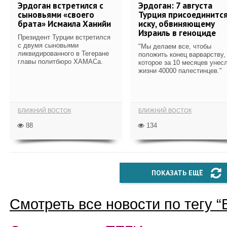
Эрдоган встретился с
Эрдоган: 7 августа
сыновьями «своего
Турция присоединится
брата» Исмаила Ханийи
иску, обвиняющему
Израиль в геноциде
Президент Турции встретился
с двумя сыновьями
"Мы делаем все, чтобы
ликвидированного в Тегеране
положить конец варварству,
главы политбюро ХАМАСа.
которое за 10 месяцев унес
жизни 40000 палестинцев."
БЛИЖНИЙ ВОСТОК
БЛИЖНИЙ ВОСТОК
88
134
ПОКАЗАТЬ ЕЩЁ
Смотреть все новости по тегу “