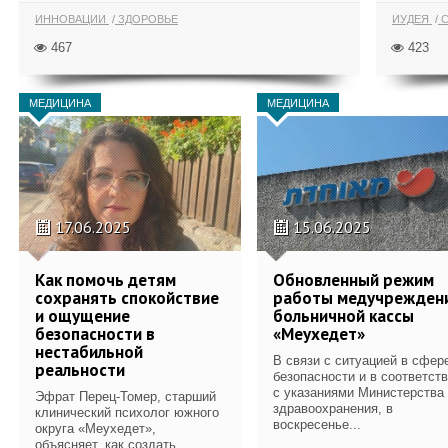
ИННОВАЦИИ
ЗДОРОВЬЕ
ИУДЕЯ
С
467
423
МЕДИЦИНА
МЕДИЦИНА
17.06.2025
15.06.2025
Как помочь детям
Обновленный режим
сохранять спокойствие
работы медучрежден
и ощущение
больничной кассы
безопасности в
«Меухедет»
нестабильной
В связи с ситуацией в сфер
реальности
безопасности и в соответст
с указаниями Министерства
Эфрат Перец-Томер, старший
здравоохранения, в
клинический психолог южного
воскресенье...
округа «Меухедет»,
объясняет, как создать...