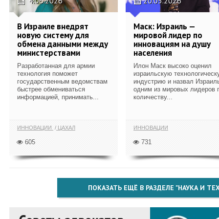
4.06.2026
20.05.2026
В Израиле внедрят
Маск: Израиль —
новую систему для
мировой лидер по
обмена данными между
инновациям на душу
министерствами
населения
Разработанная для армии
Илон Маск высоко оценил
технология поможет
израильскую технологическ
государственным ведомствам
индустрию и назвал Израил
быстрее обмениваться
одним из мировых лидеров 
информацией, принимать...
количеству...
ИННОВАЦИИ
ЦАХАЛ
ИННОВАЦИИ
605
731
ПОКАЗАТЬ ЕЩЁ В РАЗДЕЛЕ "НАУКА И Т