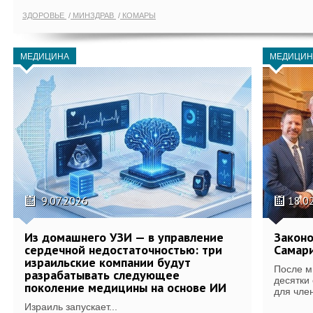
ЗДОРОВЬЕ
МИНЗДРАВ
КОМАРЫ
МЕДИЦИНА
МЕДИЦИН
9.07.2026
18.0
Из домашнего УЗИ — в управление
Законо
сердечной недостаточностью: три
Самари
израильские компании будут
После м
разрабатывать следующее
десятки
поколение медицины на основе ИИ
для член
Израиль запускает...