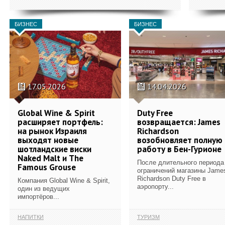
БИЗНЕС
БИЗНЕС
17.05.2026
14.04.2026
Global Wine & Spirit
Duty Free
расширяет портфель:
возвращается: James
на рынок Израиля
Richardson
выходят новые
возобновляет полную
шотландские виски
работу в Бен-Гурионе
Naked Malt и The
После длительного периода
Famous Grouse
ограничений магазины Jame
Richardson Duty Free в
Компания Global Wine & Spirit,
аэропорту...
один из ведущих
импортёров...
НАПИТКИ
ТУРИЗМ