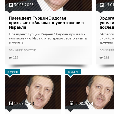
30.03.2025
15.0
Президент Турции Эрдоган
Эрдога
призывает «Аллаха» к уничтожению
ушел и
Израиля
после
Президент Турции Реджеп Эрдоган призвал к
"Агресс
уничтожению Израиля во время своего визита
сирийск
в мечеть.
должны 
БЛИЖНИЙ ВОСТОК
БЛИЖНИЙ
112
165
В МИРЕ
В МИРЕ
12.08.2024
5.08.2024