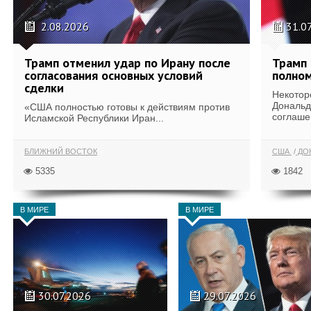
2.08.2026
31.0
Трамп отменил удар по Ирану после
Трамп 
согласования основных условий
полном
сделки
Некотор
Дональд
«США полностью готовы к действиям против
соглаше
Исламской Республики Иран...
БЛИЖНИЙ ВОСТОК
США
ДОН
5335
1842
В МИРЕ
В МИРЕ
30.07.2026
29.07.2026