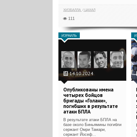
ХИЗБАЛЛА
ЦАХАЛ
111
ИЗРАИЛЬ
И
14.10.2024
Опубликованы имена
четырех бойцов
бригады «Голани»,
погибших в результате
атаки БПЛА
В результате атаки БПЛА на
базе около Биньямины погибли
сержант Омри Тамари,
сержант Йосеф...