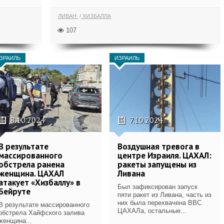
ЛИВАН
ХИЗБАЛЛА
107
ЗРАИЛЬ
ИЗРАИЛЬ
8.10.2024
7.10.2024
В результате
Воздушная тревога в
массированного
центре Израиля. ЦАХАЛ:
обстрела ранена
ракеты запущены из
женщина. ЦАХАЛ
Ливана
атакует «Хизбаллу» в
Был зафиксирован запуск
Бейруте
пяти ракет из Ливана, часть из
них была перехвачена ВВС
В результате массированного
ЦАХАЛа, остальные...
обстрела Хайфского залива
женщина...