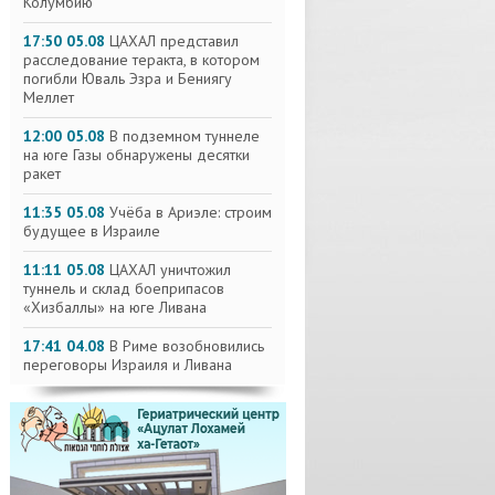
Колумбию
17:50 05.08
ЦАХАЛ представил
расследование теракта, в котором
погибли Юваль Эзра и Бениягу
Меллет
12:00 05.08
В подземном туннеле
на юге Газы обнаружены десятки
ракет
11:35 05.08
Учёба в Ариэле: строим
будущее в Израиле
11:11 05.08
ЦАХАЛ уничтожил
туннель и склад боеприпасов
«Хизбаллы» на юге Ливана
17:41 04.08
В Риме возобновились
переговоры Израиля и Ливана