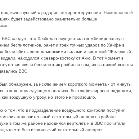
тник, исчезнувший с радаров, потерпел крушение. Немедленный
ациях будет задействовано значительно больше
сков.
 ВВС следует, что Хезболла осуществила комбинированную
ием беспилотников, ракет и трех точных ударов по Хайфе в
ика были сбиты военно-морскими силами и системой "Железный
 видели, находился к северо-востоку от Акко. В тот момент в
отсутствия связи беспилотник разбился сам, из-за низкой высоты
давались ВВС.
 был обнаружен, за исключением короткого момента - от минуты
лось в ходе последующего анализа, был зафиксирован радарами,
как воздушную угрозу, но этого не произошло.
ю о том, что в подразделение воздушного контроля поступил
метивших подозрительный летательный аппарат в районе
духе в том же районе находился вертолет, и в ВВС посчитали,
ли, что это был израильский летательный аппарат.