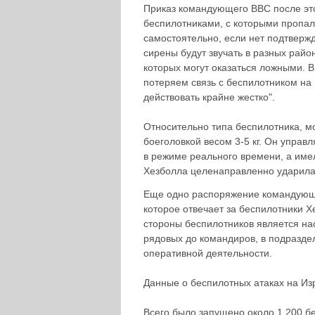
Приказ командующего ВВС после это
беспилотниками, с которыми пропала
самостоятельно, если нет подтвержд
сирены будут звучать в разных райо
которых могут оказаться ложными. 
потеряем связь с беспилотником на 
действовать крайне жестко".
Относительно типа беспилотника, мо
боеголовкой весом 3-5 кг. Он управ
в режиме реального времени, а име
Хезболла целенаправленно ударила 
Еще одно распоряжение командующе
которое отвечает за беспилотники Х
стороны беспилотников является нас
рядовых до командиров, в подразде
оперативной деятельности.
Данные о беспилотных атаках на Из
Всего было запущено около 1 200 б