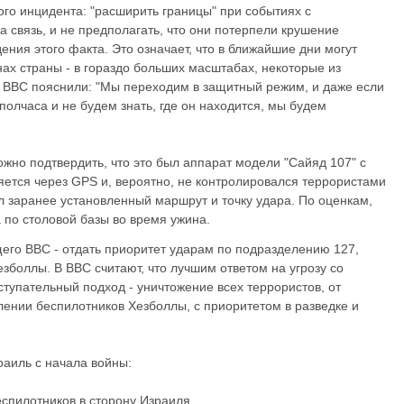
го инцидента: "расширить границы" при событиях с
 связь, и не предполагать, что они потерпели крушение
ения этого факта. Это означает, что в ближайшие дни могут
нах страны - в гораздо больших масштабах, некоторые из
В ВВС пояснили: "Мы переходим в защитный режим, и даже если
полчаса и не будем знать, где он находится, мы будем
жно подтвердить, что это был аппарат модели "Сайяд 107" с
ляется через GPS и, вероятно, не контролировался террористами
л заранее установленный маршрут и точку удара. По оценкам,
по столовой базы во время ужина.
го ВВС - отдать приоритет ударам по подразделению 127,
езболлы. В ВВС считают, что лучшим ответом на угрозу со
тупательный подход - уничтожение всех террористов, от
лении беспилотников Хезболлы, с приоритетом в разведке и
раиль с начала войны:
еспилотников в сторону Израиля.