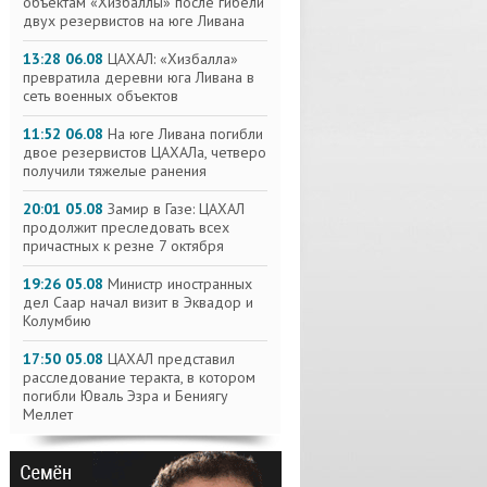
объектам «Хизбаллы» после гибели
двух резервистов на юге Ливана
13:28 06.08
ЦАХАЛ: «Хизбалла»
превратила деревни юга Ливана в
сеть военных объектов
11:52 06.08
На юге Ливана погибли
двое резервистов ЦАХАЛа, четверо
получили тяжелые ранения
20:01 05.08
Замир в Газе: ЦАХАЛ
продолжит преследовать всех
причастных к резне 7 октября
19:26 05.08
Министр иностранных
дел Саар начал визит в Эквадор и
Колумбию
17:50 05.08
ЦАХАЛ представил
расследование теракта, в котором
погибли Юваль Эзра и Бениягу
Меллет