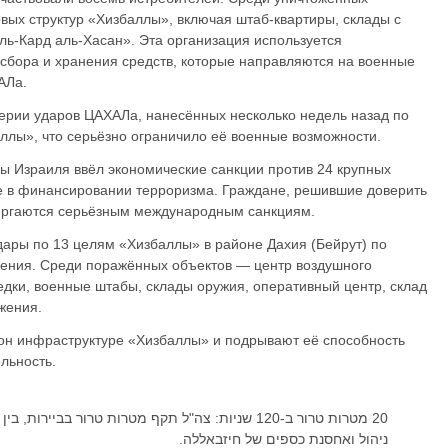
ых структур «Хизбаллы», включая штаб-квартиры, склады с
ь-Кард аль-Хасан». Эта организация используется
 сбора и хранения средств, которые направляются на военные
АЛа.
ерии ударов ЦАХАЛа, нанесённых несколько недель назад по
лы», что серьёзно ограничило её военные возможности.
 Израиля ввёл экономические санкции против 24 крупных
ие в финансировании терроризма. Граждане, решившие доверить
вергаются серьёзным международным санкциям.
дары по 13 целям «Хизбаллы» в районе Дахия (Бейрут) по
ления. Среди поражённых объектов — центр воздушного
едки, военные штабы, склады оружия, оперативный центр, склад
жения.
он инфраструктуре «Хизбаллы» и подрывают её способность
льность.
מטרות טרור ב-120 שניות: צה"ל תקף מטרות טרור בביירו
ניהול ואחסנת כספים של חיזבאללה.