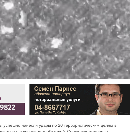
ы успешно нанесли удары по 20 террористическим целям в
 участвовали восемь истребителей. Среди уничтоженных