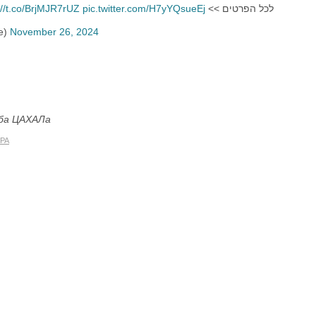
://t.co/BrjMJR7rUZ
pic.twitter.com/H7yYQsueEj
לכל הפרטים >>
nline)
November 26, 2024
жба ЦАХАЛа
РА