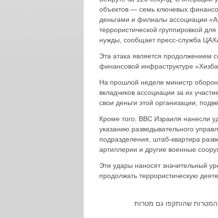
объектов — семь ключевых финансов
деньгами и филиалы ассоциации «Ал
террористической группировкой для
нужды, сообщает пресс-служба ЦАХ
Эта атака является продолжением с
финансовой инфраструктуре «Хизбал
На прошлой неделе министр обороны
вкладчиков ассоциации за их участ
свои деньги этой организации, под
Кроме того, ВВС Израиля нанесли у
указанию разведывательного управ
подразделения, штаб-квартира разв
артиллерии и другие военные соору
Эти удары наносят значительный ур
продолжать террористическую деяте
20 ת, בין המטרות שהותקפו גם מטרות