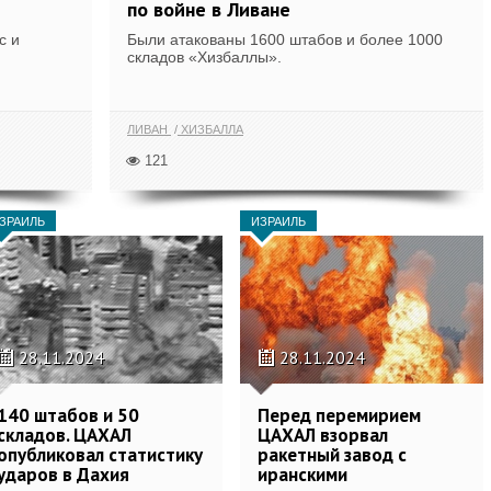
по войне в Ливане
с и
Были атакованы 1600 штабов и более 1000
складов «Хизбаллы».
ЛИВАН
ХИЗБАЛЛА
121
ЗРАИЛЬ
ИЗРАИЛЬ
28.11.2024
28.11.2024
140 штабов и 50
Перед перемирием
складов. ЦАХАЛ
ЦАХАЛ взорвал
опубликовал статистику
ракетный завод с
ударов в Дахия
иранскими