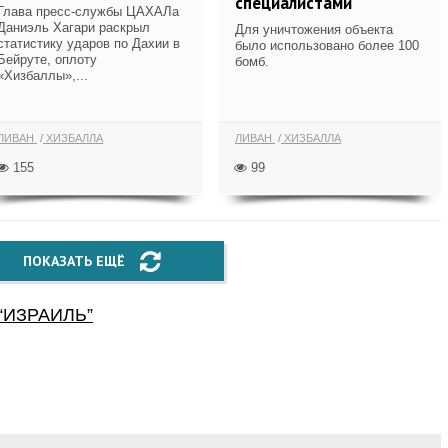
специалистами
Глава пресс-службы ЦАХАЛа
Даниэль Хагари раскрыл
Для уничтожения объекта
статистику ударов по Дахии в
было использовано более 100
Бейруте, оплоту
бомб.
«Хизбаллы»,...
ЛИВАН
ХИЗБАЛЛА
ЛИВАН
ХИЗБАЛЛА
155
99
ПОКАЗАТЬ ЕЩЁ
“
ИЗРАИЛЬ
”