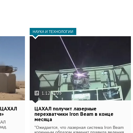
НАУКА И ТЕХНОЛОГИИ
1.12.2025
к ЦАХАЛ
ЦАХАЛ получит лазерные
м»
перехватчики Iron Beam в конце
месяца
ХАЛ
зад.
"Ожидается, что лазерная система Iron Beam
коренным образом изменит правила ведения