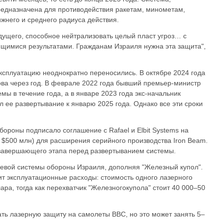
редназначена для противодействия ракетам, минометам,
жнего и среднего радиуса действия.
дущего, способное нейтрализовать целый пласт угроз… с
имися результатами. Гражданам Израиля нужна эта защита",
эксплуатацию неоднократно переносились. В октябре 2024 года
това через год. В феврале 2022 года бывший премьер-министр
ы в течение года, а в январе 2023 года экс-начальник
 ее развертывание к январю 2025 года. Однако все эти сроки
бороны подписало соглашение с Rafael и Elbit Systems на
 $500 млн) для расширения серийного производства Iron Beam.
 завершающего этапа перед развертыванием системы.
невой системы обороны Израиля, дополняя "Железный купол".
ит эксплуатационные расходы: стоимость одного лазерного
ара, тогда как перехватчик "Железногокупола" стоит 40 000–50
ть лазерную защиту на самолеты ВВС, но это может занять 5–