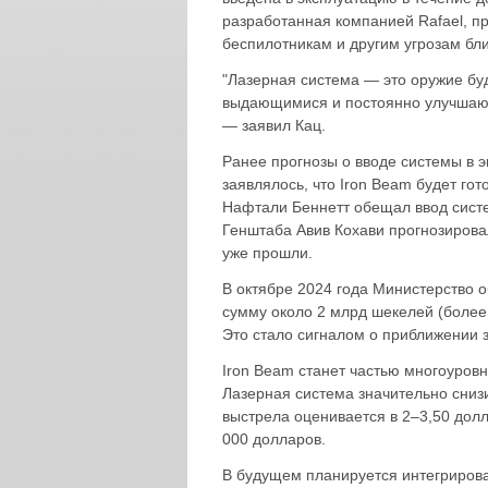
разработанная компанией Rafael, п
беспилотникам и другим угрозам бли
"Лазерная система — это оружие бу
выдающимися и постоянно улучшающ
— заявил Кац.
Ранее прогнозы о вводе системы в 
заявлялось, что Iron Beam будет го
Нафтали Беннетт обещал ввод систем
Генштаба Авив Кохави прогнозировал
уже прошли.
В октябре 2024 года Министерство о
сумму около 2 млрд шекелей (более
Это стало сигналом о приближении
Iron Beam станет частью многоуров
Лазерная система значительно сниз
выстрела оценивается в 2–3,50 долл
000 долларов.
В будущем планируется интегрирова