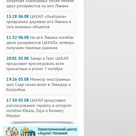
объектам «Хизбаллы» после гибели
двух резервистов на юге Ливана
13:28 06.08
ЦАХАЛ: «Хизбалла»
превратила деревни юга Ливана в
сеть военных объектов
11:52 06.08
На юге Ливана погибли
двое резервистов ЦАХАЛа, четверо
получили тяжелые ранения
20:01 05.08
Замир в Газе: ЦАХАЛ
продолжит преследовать всех
причастных к резне 7 октября
19:26 05.08
Министр иностранных
дел Саар начал визит в Эквадор и
Колумбию
17:50 05.08
ЦАХАЛ представил
расследование теракта, в котором
погибли Юваль Эзра и Бениягу
Меллет