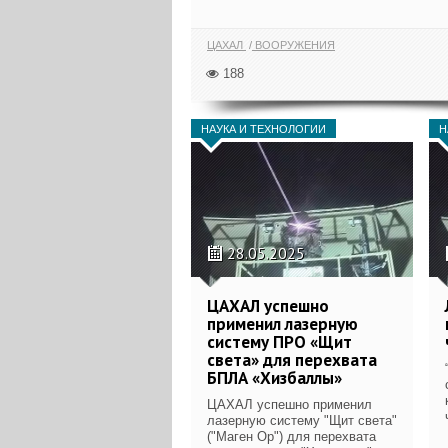
ЦАХАЛ
ВООРУЖЕНИЯ
188
НАУКА И ТЕХНОЛОГИИ
Н
28.05.2025
ЦАХАЛ успешно
применил лазерную
систему ПРО «Щит
света» для перехвата
БПЛА «Хизбаллы»
ЦАХАЛ успешно применил
лазерную систему "Щит света"
("Маген Ор") для перехвата