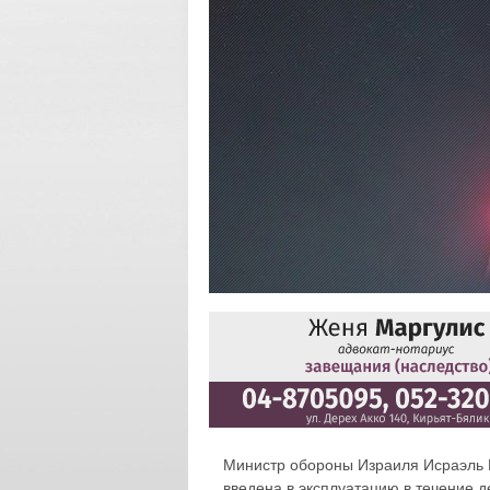
Министр обороны Израиля Исраэль К
введена в эксплуатацию в течение де