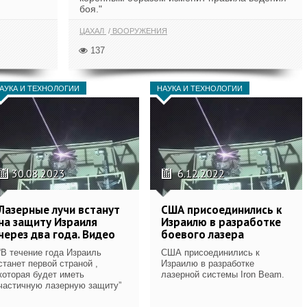
боя."
ЦАХАЛ
ВООРУЖЕНИЯ
137
АУКА И ТЕХНОЛОГИИ
НАУКА И ТЕХНОЛОГИИ
30.08.2023
6.12.2022
Лазерные лучи встанут
США присоединились к
на защиту Израиля
Израилю в разработке
через два года. Видео
боевого лазера
“В течение года Израиль
США присоединились к
станет первой страной ,
Израилю в разработке
которая будет иметь
лазерной системы Iron Beam.
частичную лазерную защиту”