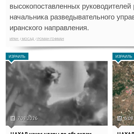
высокопоставленных руководителей
начальника разведывательного упра
иранского направления.
ИРАН
МОСАД
РОМАН ГОФМАН
ИЗРАИЛЬ
ИЗРАИЛЬ
7.08.2026
6.08
ЦАХАЛ нанес удары по объектам
ЦАХАЛ: