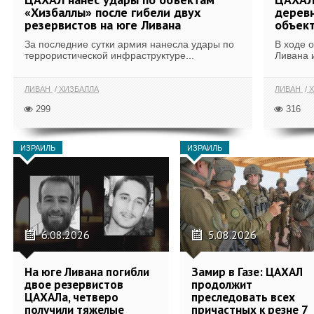
«Хизбаллы» после гибели двух
деревн
резервистов на юге Ливана
объек
За последние сутки армия нанесла удары по
В ходе 
террористической инфраструктуре...
Ливана 
ЛИВАН
ХИЗБАЛЛА
ЛИВАН
Х
299
316
ИЗРАИЛЬ
ИЗРАИЛЬ
6.08.2026
5.08.2026
На юге Ливана погибли
Замир в Газе: ЦАХАЛ
двое резервистов
продолжит
ЦАХАЛа, четверо
преследовать всех
получили тяжелые
причастных к резне 7