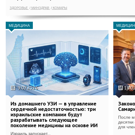
ЗДОРОВЬЕ
МИНЗДРАВ
КОМАРЫ
МЕДИЦИНА
МЕДИЦИН
9.07.2026
18.0
Из домашнего УЗИ — в управление
Законо
сердечной недостаточностью: три
Самари
израильские компании будут
После м
разрабатывать следующее
десятки
поколение медицины на основе ИИ
для член
Израиль запускает...