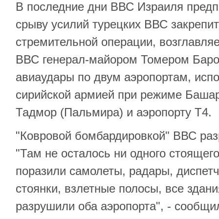
В последние дни ВВС Израиля предп
срыву усилий турецких ВВС закрепит
стремительной операции, возглавл
ВВС генерал-майором Томером Баро
авиаудары по двум аэропортам, ис
сирийской армией при режиме Башар
Тадмор (Пальмира) и аэропорту Т4.
"Ковровой бомбардировкой" ВВС раз
"Там не осталось ни одного стоящег
поразили самолеты, радары, диспет
стоянки, взлетные полосы, все здани
разрушили оба аэропорта", - сообщи