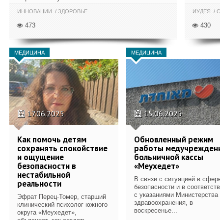
ИННОВАЦИИ
ЗДОРОВЬЕ
ИУДЕЯ
С
473
430
МЕДИЦИНА
МЕДИЦИНА
17.06.2025
15.06.2025
Как помочь детям
Обновленный режим
сохранять спокойствие
работы медучрежден
и ощущение
больничной кассы
безопасности в
«Меухедет»
нестабильной
В связи с ситуацией в сфер
реальности
безопасности и в соответст
с указаниями Министерства
Эфрат Перец-Томер, старший
здравоохранения, в
клинический психолог южного
воскресенье...
округа «Меухедет»,