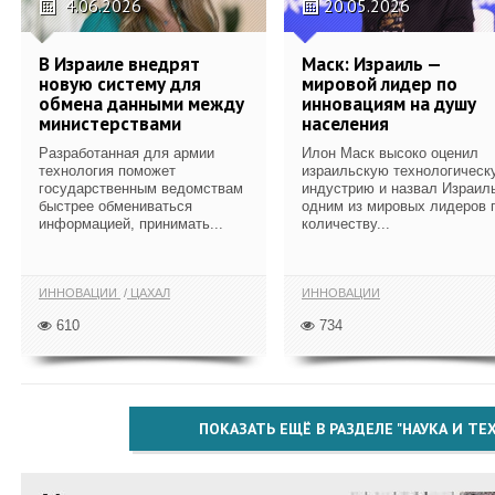
4.06.2026
20.05.2026
В Израиле внедрят
Маск: Израиль —
новую систему для
мировой лидер по
обмена данными между
инновациям на душу
министерствами
населения
Разработанная для армии
Илон Маск высоко оценил
технология поможет
израильскую технологическ
государственным ведомствам
индустрию и назвал Израил
быстрее обмениваться
одним из мировых лидеров 
информацией, принимать...
количеству...
ИННОВАЦИИ
ЦАХАЛ
ИННОВАЦИИ
610
734
ПОКАЗАТЬ ЕЩЁ В РАЗДЕЛЕ "НАУКА И Т