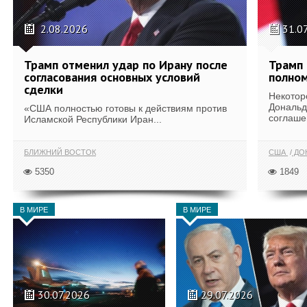
2.08.2026
31.0
Трамп отменил удар по Ирану после
Трамп 
согласования основных условий
полном
сделки
Некотор
Дональд
«США полностью готовы к действиям против
соглаше
Исламской Республики Иран...
БЛИЖНИЙ ВОСТОК
США
ДОН
5350
1849
В МИРЕ
В МИРЕ
30.07.2026
29.07.2026