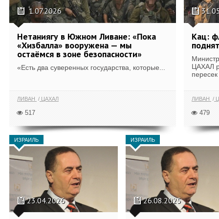
1.07.2026
31.0
Нетаниягу в Южном Ливане: «Пока
Кац: ф
«Хизбалла» вооружена — мы
подня
остаёмся в зоне безопасности»
Министр
ЦАХАЛ р
«Есть два суверенных государства, которые...
пересек 
ЛИВАН
ЦАХАЛ
ЛИВАН
Ц
517
479
ИЗРАИЛЬ
ИЗРАИЛЬ
23.04.2026
26.08.2025