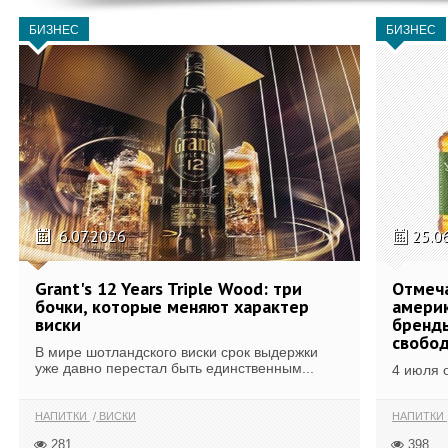
БИЗНЕС
БИЗНЕС
6.07.2026
25.0
Grant's 12 Years Triple Wood: три
Отмеч
бочки, которые меняют характер
америк
виски
бренды
свобо
В мире шотландского виски срок выдержки
уже давно перестал быть единственным...
4 июля 
НАПИТКИ
ВИСКИ
НАПИТКИ
281
398