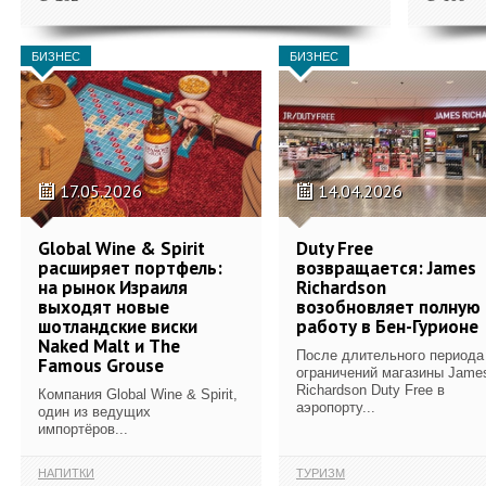
БИЗНЕС
БИЗНЕС
17.05.2026
14.04.2026
Global Wine & Spirit
Duty Free
расширяет портфель:
возвращается: James
на рынок Израиля
Richardson
выходят новые
возобновляет полную
шотландские виски
работу в Бен-Гурионе
Naked Malt и The
После длительного периода
Famous Grouse
ограничений магазины Jame
Richardson Duty Free в
Компания Global Wine & Spirit,
аэропорту...
один из ведущих
импортёров...
НАПИТКИ
ТУРИЗМ