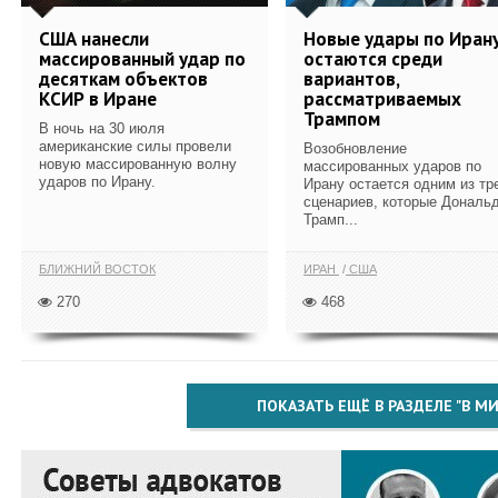
США нанесли
Новые удары по Иран
массированный удар по
остаются среди
десяткам объектов
вариантов,
КСИР в Иране
рассматриваемых
Трампом
В ночь на 30 июля
американские силы провели
Возобновление
новую массированную волну
массированных ударов по
ударов по Ирану.
Ирану остается одним из тр
сценариев, которые Дональ
Трамп...
БЛИЖНИЙ ВОСТОК
ИРАН
США
270
468
ПОКАЗАТЬ ЕЩЁ В РАЗДЕЛЕ "В МИ