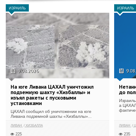
ИЗРАИЛЬ
ИЗРАИЛЬ
9.08.2026
9.08
На юге Ливана ЦАХАЛ уничтожил
Нетани
подземную шахту «Хизбаллы» и
до по
изъял ракеты с пусковыми
Израиль 
установками
а ЦАХАЛ 
фактиче
ЦАХАЛ сообщил об уничтожении на юге
Ливана подземной шахты «Хизбаллы»...
ЛИВАН
ХИЗБАЛЛА
ЛИВАН
Ц
225
235