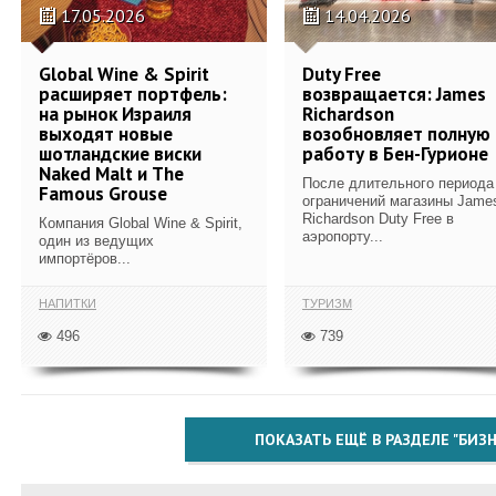
17.05.2026
14.04.2026
Global Wine & Spirit
Duty Free
расширяет портфель:
возвращается: James
на рынок Израиля
Richardson
выходят новые
возобновляет полную
шотландские виски
работу в Бен-Гурионе
Naked Malt и The
После длительного периода
Famous Grouse
ограничений магазины Jame
Richardson Duty Free в
Компания Global Wine & Spirit,
аэропорту...
один из ведущих
импортёров...
НАПИТКИ
ТУРИЗМ
496
739
ПОКАЗАТЬ ЕЩЁ В РАЗДЕЛЕ "БИЗН