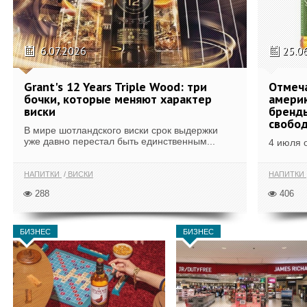
6.07.2026
25.0
Grant's 12 Years Triple Wood: три
Отмеч
бочки, которые меняют характер
америк
виски
бренды
свобо
В мире шотландского виски срок выдержки
уже давно перестал быть единственным...
4 июля 
НАПИТКИ
ВИСКИ
НАПИТКИ
288
406
БИЗНЕС
БИЗНЕС