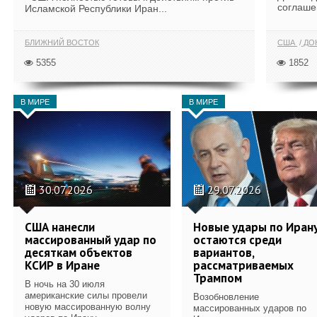
соглаше
Исламской Республики Иран...
БЛИЖНИЙ ВОСТОК
США
ДОН
5355
1852
В МИРЕ
В МИРЕ
30.07.2026
29.07.2026
США нанесли
Новые удары по Иран
массированный удар по
остаются среди
десяткам объектов
вариантов,
КСИР в Иране
рассматриваемых
Трампом
В ночь на 30 июля
американские силы провели
Возобновление
новую массированную волну
массированных ударов по