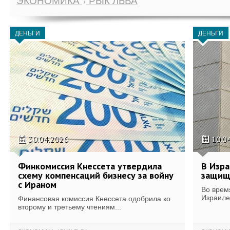
ЭКОНОМИКА
РЫК ЛЬВА
ДЕНЬГИ
ДЕНЬГИ
30.04.2026
10.0
Финкомиссия Кнессета утвердила
В Изра
схему компенсаций бизнесу за войну
защищ
с Ираном
Во врем
Израиле
Финансовая комиссия Кнессета одобрила ко
второму и третьему чтениям...