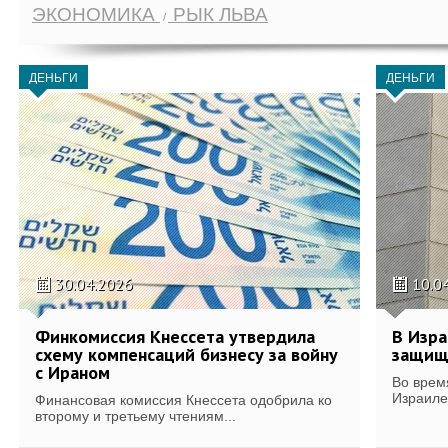
ЭКОНОМИКА
РЫК ЛЬВА
ДЕНЬГИ
ДЕНЬГИ
30.04.2026
10.0
Финкомиссия Кнессета утвердила
В Изра
схему компенсаций бизнесу за войну
защищ
с Ираном
Во врем
Израиле
Финансовая комиссия Кнессета одобрила ко
второму и третьему чтениям...