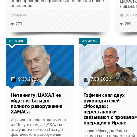
первопроходцев официально основали новое
ЦАХАЛ с
поселение...
Ливана 
САМАРИЯ
ЛИВАН
Х
273
289
ИЗРАИЛЬ
ИЗРАИЛЬ
9.08.2026
7.08.2026
Нетаниягу: ЦАХАЛ не
Гофман снял двух
уйдет из Газы до
руководителей
полного разоружения
«Мосада»:
ХАМАСа
перестановки
связывают с провало
Израиль отвергает «документ
операции в Иране
из 15 пунктов», а ЦАХАЛ не
отступит из сектора Газа до
Глава «Мосада» Роман
фактического разоружения
Гофман снял с должностей