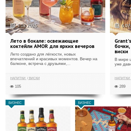
3.08.2026
6.07
Лето в бокале: освежающие
Grant'
коктейли AMOR для ярких вечеров
бочки,
виски
Лето создано для лёгкости, новых
впечатлений и красивых моментов. Вечер на
В мире 
балконе, встреча с друзьями,...
уже дав
НАПИТКИ
ВИСКИ
НАПИТКИ
105
289
БИЗНЕС
БИЗНЕС