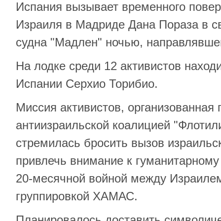
Испания вызывает временного повер
Израиля в Мадриде Дана Пораза в с
судна "Мадлен" ночью, направлявшег
На лодке среди 12 активистов наход
Испании Серхио Торибио.
Миссия активистов, организованная 
антиизраильской коалицией "Флотил
стремилась бросить вызов израильс
привлечь внимание к гуманитарному
20-месячной войной между Израилем
группировкой ХАМАС.
Планировалось доставить символич