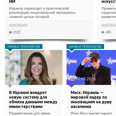
ИИ
искусс
Израиль переходит к практической
Правите
реализации национальной программы,
национа
главной целью которой...
развития
ИННОВАЦИИ
ИННОВАЦ
2122
465
НАУКА И ТЕХНОЛОГИИ
НАУКА И ТЕХНОЛОГИИ
4.06.2026
20.05.2026
В Израиле внедрят
Маск: Израиль —
новую систему для
мировой лидер по
обмена данными между
инновациям на душу
министерствами
населения
Разработанная для армии
Илон Маск высоко оценил