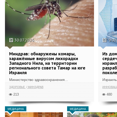
30.07.2026
9.07
Миндрав: обнаружены комары,
Из дом
заражённые вирусом лихорадки
сердеч
Западного Нила, на территории
израил
регионального совета Тамар на юге
разра
Израиля
поколе
Министерство здравоохранения...
Израиль 
ЗДОРОВЬЕ
МИНЗДРАВ
ИННОВА
213
480
МЕДИЦИНА
МЕДИЦИНА