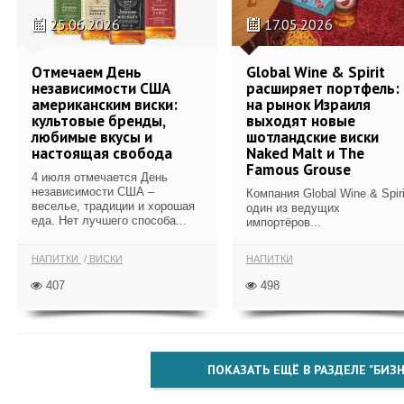
25.06.2026
17.05.2026
Отмечаем День
Global Wine & Spirit
независимости США
расширяет портфель:
американским виски:
на рынок Израиля
культовые бренды,
выходят новые
любимые вкусы и
шотландские виски
настоящая свобода
Naked Malt и The
Famous Grouse
4 июля отмечается День
независимости США –
Компания Global Wine & Spiri
веселье, традиции и хорошая
один из ведущих
еда. Нет лучшего способа...
импортёров...
НАПИТКИ
ВИСКИ
НАПИТКИ
407
498
ПОКАЗАТЬ ЕЩЁ В РАЗДЕЛЕ "БИЗН