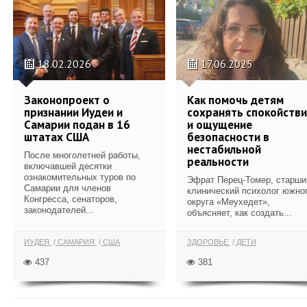
18.02.2026
17.06.2025
Законопроект о
Как помочь детям
признании Иудеи и
сохранять спокойств
Самарии подан в 16
и ощущение
штатах США
безопасности в
нестабильной
После многолетней работы,
реальности
включавшей десятки
ознакомительных туров по
Эфрат Перец-Томер, старши
Самарии для членов
клинический психолог южно
Конгресса, сенаторов,
округа «Меухедет»,
законодателей...
объясняет, как создать...
ИУДЕЯ
САМАРИЯ
США
ЗДОРОВЬЕ
ДЕТИ
437
381