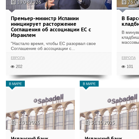
19.04.2026
26.0
Премьер-министр Испании
В Барс
инициирует расторжение
кладб
Соглашения об ассоциации ЕС с
В минув
Израилем
кладбищ
массовы
"Настало время, чтобы ЕС разорвал свое
Соглашение об ассоциации с...
ЕВРОПА
ЕВРОПА
202
101
В МИРЕ
В МИРЕ
1.01.2026
31.10.2025
Испанский банк
Испанский банк