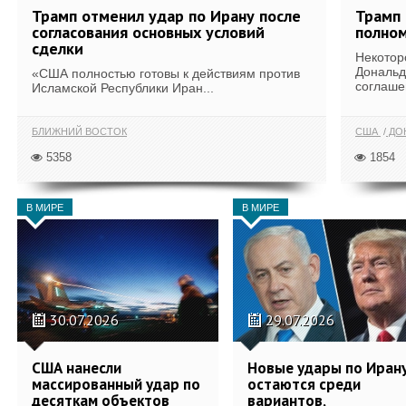
Трамп отменил удар по Ирану после
Трамп 
согласования основных условий
полном
сделки
Некотор
Дональд
«США полностью готовы к действиям против
соглаше
Исламской Республики Иран...
БЛИЖНИЙ ВОСТОК
США
ДОН
5358
1854
В МИРЕ
В МИРЕ
30.07.2026
29.07.2026
США нанесли
Новые удары по Иран
массированный удар по
остаются среди
десяткам объектов
вариантов,