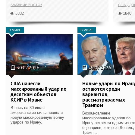
БЛИЖНИЙ ВОСТОК
США
ДОН
5332
1840
В МИРЕ
В МИРЕ
30.07.2026
29.07.2026
США нанесли
Новые удары по Иран
массированный удар по
остаются среди
десяткам объектов
вариантов,
КСИР в Иране
рассматриваемых
Трампом
В ночь на 30 июля
американские силы провели
Возобновление
новую массированную волну
массированных ударов по
ударов по Ирану.
Ирану остается одним из тр
сценариев, которые Дональ
Трамп...