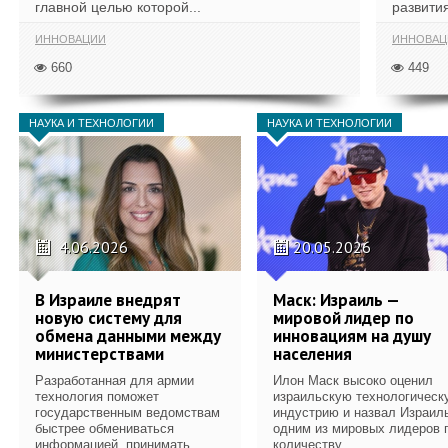
главной целью которой...
развития
ИННОВАЦИИ
ИННОВАЦ
660
449
НАУКА И ТЕХНОЛОГИИ
НАУКА И ТЕХНОЛОГИИ
4.06.2026
20.05.2026
В Израиле внедрят
Маск: Израиль —
новую систему для
мировой лидер по
обмена данными между
инновациям на душу
министерствами
населения
Разработанная для армии
Илон Маск высоко оценил
технология поможет
израильскую технологическ
государственным ведомствам
индустрию и назвал Израил
быстрее обмениваться
одним из мировых лидеров 
информацией, принимать...
количеству...