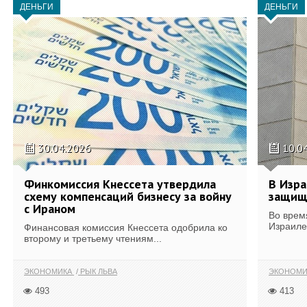
ДЕНЬГИ
ДЕНЬГИ
30.04.2026
10.0
Финкомиссия Кнессета утвердила
В Изра
схему компенсаций бизнесу за войну
защищ
с Ираном
Во врем
Израиле
Финансовая комиссия Кнессета одобрила ко
второму и третьему чтениям...
ЭКОНОМИКА
РЫК ЛЬВА
ЭКОНОМИ
493
413