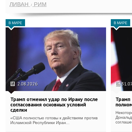
ЛИВАН
РИМ
В МИРЕ
В МИРЕ
2.08.2026
31.0
Трамп отменил удар по Ирану после
Трамп 
согласования основных условий
полном
сделки
Некотор
Дональд
«США полностью готовы к действиям против
соглаше
Исламской Республики Иран...