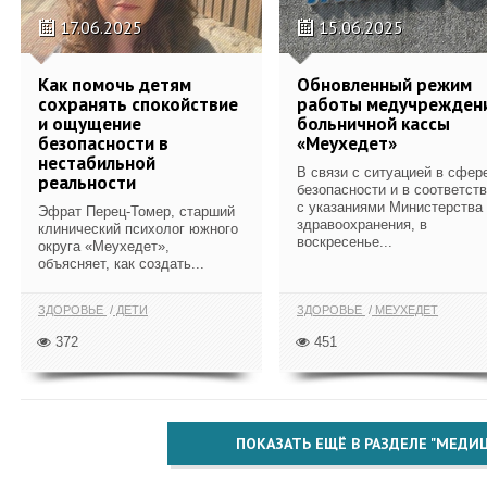
17.06.2025
15.06.2025
Как помочь детям
Обновленный режим
сохранять спокойствие
работы медучрежден
и ощущение
больничной кассы
безопасности в
«Меухедет»
нестабильной
В связи с ситуацией в сфер
реальности
безопасности и в соответст
с указаниями Министерства
Эфрат Перец-Томер, старший
здравоохранения, в
клинический психолог южного
воскресенье...
округа «Меухедет»,
объясняет, как создать...
ЗДОРОВЬЕ
ДЕТИ
ЗДОРОВЬЕ
МЕУХЕДЕТ
372
451
ПОКАЗАТЬ ЕЩЁ В РАЗДЕЛЕ "МЕДИ