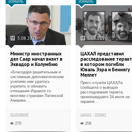
ИЗРАИЛЬ
ИЗРАИЛЬ
5.08.2026
5.08.2026
Министр иностранных
ЦАХАЛ представил
дел Саар начал визит в
расследование теракт
Эквадор и Колумбию
в котором погибли
Юваль Эзра и Бениягу
«Благодаря решительным и
Меллет
системным дипломатическим
усилиям нам удалось
Пресс-служба ЦАХАЛа
укрепить и обновить
сообщила о выводах
отношения Израиля со
расследования теракта,
многими странами Латинской
произошедшего 24 июля на
Америки....
окраине...
КОЛУМБИЯ
ЦАХАЛ
ТЕРАКТ
270
258