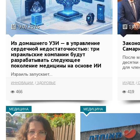
9.07.2026
18.0
Из домашнего УЗИ — в управление
Законо
сердечной недостаточностью: три
Самари
израильские компании будут
После м
разрабатывать следующее
десятки
поколение медицины на основе ИИ
для член
Израиль запускает...
ИННОВАЦИИ
ЗДОРОВЬЕ
ИУДЕЯ
С
466
419
МЕДИЦИНА
МЕДИЦИНА