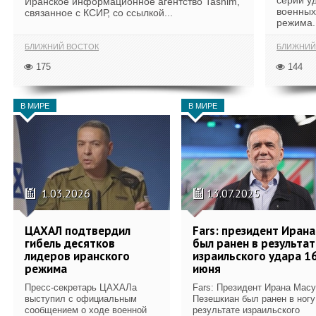
серии у
Иранское информационное агентство Tasnim,
военных
связанное с КСИР, со ссылкой...
режима.
БЛИЖНИЙ ВОСТОК
БЛИЖНИЙ
175
144
В МИРЕ
В МИРЕ
1.03.2026
13.07.2025
ЦАХАЛ подтвердил
Fars: президент Ирана
гибель десятков
был ранен в результат
лидеров иранского
израильского удара 1
режима
июня
Пресс-секретарь ЦАХАЛа
Fars: Президент Ирана Мас
выступил с официальным
Пезешкиан был ранен в ногу
сообщением о ходе военной
результате израильского