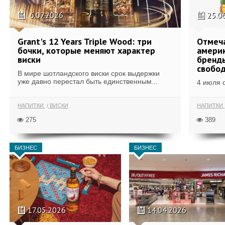
6.07.2026
25.0
Grant's 12 Years Triple Wood: три
Отмеч
бочки, которые меняют характер
америк
виски
бренды
свобо
В мире шотландского виски срок выдержки
уже давно перестал быть единственным...
4 июля 
НАПИТКИ
ВИСКИ
НАПИТКИ
275
389
БИЗНЕС
БИЗНЕС
17.05.2026
14.04.2026