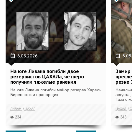
6.08.2026
5.08
На юге Ливана погибли двое
Замир 
резервистов ЦАХАЛа, четверо
пресле
получили тяжелые ранения
резне 
На юге Ливана погибли майор резерва Харель
Начальн
Биреншток и прапорщик...
августа,
Газа с к
ЛИВАН
ЦАХАЛ
ЦАХАЛ
С
234
343