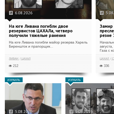
6.08.2026
5.08
На юге Ливана погибли двое
Замир 
резервистов ЦАХАЛа, четверо
пресле
получили тяжелые ранения
резне 
На юге Ливана погибли майор резерва Харель
Начальн
Биреншток и прапорщик...
августа,
Газа с к
ЛИВАН
ЦАХАЛ
ЦАХАЛ
С
212
336
ИЗРАИЛЬ
ИЗРАИЛЬ
5.08.2026
5.08.2026