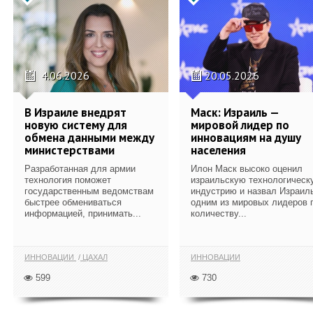
4.06.2026
20.05.2026
В Израиле внедрят
Маск: Израиль —
новую систему для
мировой лидер по
обмена данными между
инновациям на душу
министерствами
населения
Разработанная для армии
Илон Маск высоко оценил
технология поможет
израильскую технологическ
государственным ведомствам
индустрию и назвал Израил
быстрее обмениваться
одним из мировых лидеров 
информацией, принимать...
количеству...
ИННОВАЦИИ
ЦАХАЛ
ИННОВАЦИИ
599
730