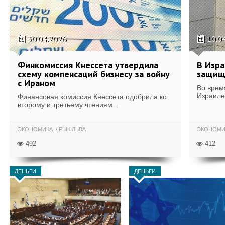
30.04.2026
10.0
Финкомиссия Кнессета утвердила
В Изра
схему компенсаций бизнесу за войну
защищ
с Ираном
Во врем
Израиле
Финансовая комиссия Кнессета одобрила ко
второму и третьему чтениям...
ЭКОНОМИКА
РЫК ЛЬВА
ЭКОНОМИ
492
412
ДЕНЬГИ
ДЕНЬГИ