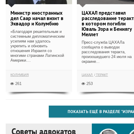
Министр иностранных
ЦАХАЛ представил
дел Саар начал визит в
расследование теракт
Эквадор и Колумбию
в котором погибли
Юваль Эзра и Бениягу
«Благодаря решительным и
Меллет
системным дипломатическим
усилиям нам удалось
Пресс-служба ЦАХАЛа
укрепить и обновить
сообщила о выводах
отношения Израиля со
расследования теракта,
многими странами Латинской
произошедшего 24 июля на
Америки....
окраине...
КОЛУМБИЯ
ЦАХАЛ
ТЕРАКТ
261
253
ПОКАЗАТЬ ЕЩЁ В РАЗДЕЛЕ "ИЗРА