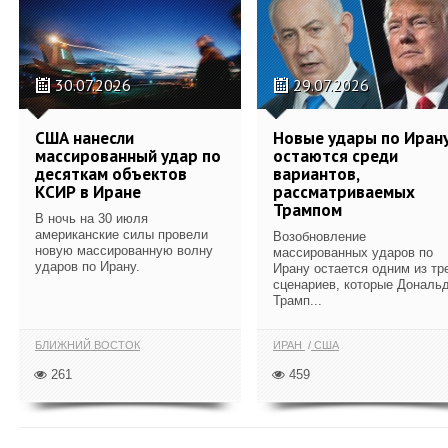
30.07.2026
29.07.2026
США нанесли
Новые удары по Иран
массированный удар по
остаются среди
десяткам объектов
вариантов,
КСИР в Иране
рассматриваемых
Трампом
В ночь на 30 июля
американские силы провели
Возобновление
новую массированную волну
массированных ударов по
ударов по Ирану.
Ирану остается одним из тр
сценариев, которые Дональ
Трамп...
БЛИЖНИЙ ВОСТОК
ИРАН
США
261
459