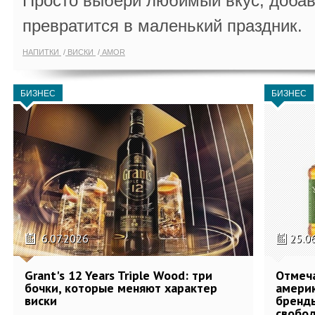
Просто выбери любимый вкус, добав
превратится в маленький праздник.
НАПИТКИ
ВИСКИ
AMOR
БИЗНЕС
БИЗНЕС
6.07.2026
25.0
Grant's 12 Years Triple Wood: три
Отмеч
бочки, которые меняют характер
америк
виски
бренды
свобо