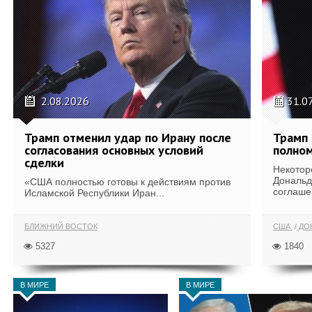
2.08.2026
31.0
Трамп отменил удар по Ирану после
Трамп 
согласования основных условий
полном
сделки
Некотор
Дональд
«США полностью готовы к действиям против
соглаше
Исламской Республики Иран...
БЛИЖНИЙ ВОСТОК
США
ДОН
5327
1840
В МИРЕ
В МИРЕ