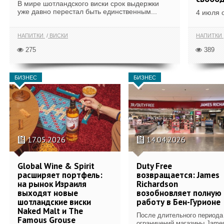
В мире шотландского виски срок выдержки
уже давно перестал быть единственным...
4 июля 
НАПИТКИ
ВИСКИ
НАПИТКИ
275
389
БИЗНЕС
БИЗНЕС
17.05.2026
14.04.2026
Global Wine & Spirit
Duty Free
расширяет портфель:
возвращается: James
на рынок Израиля
Richardson
выходят новые
возобновляет полную
шотландские виски
работу в Бен-Гурионе
Naked Malt и The
После длительного периода
Famous Grouse
ограничений магазины Jame