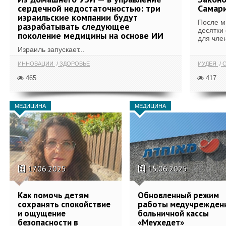
сердечной недостаточностью: три
Самари
израильские компании будут
После м
разрабатывать следующее
десятки
поколение медицины на основе ИИ
для член
Израиль запускает...
ИННОВАЦИИ
ЗДОРОВЬЕ
ИУДЕЯ
С
465
417
МЕДИЦИНА
МЕДИЦИНА
17.06.2025
15.06.2025
Как помочь детям
Обновленный режим
сохранять спокойствие
работы медучрежден
и ощущение
больничной кассы
безопасности в
«Меухедет»